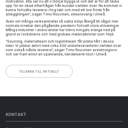
motivation. Alla ser nu att vi börjar bygga ut och det är för att täcka
upp för en ökad efterfrågan från kunder världen över. Nu kommer vi
kunna fortsätta leverera i hög takt och med ett bra flöde från
anläggningen”, säger Timo Rouvinen, siteansvarig i Umeå.
Även om många verksamheter så sakta börja återgå till något mer
normala innebär den pågående pandemi fortsatt stora utmaningar.
Många industrier i andra länder har tidvis tvingats stänga ned på
grund av lockdowns och med globala materialbrister som följd.
”Sourcing, materialteam och logistikteam får jobba hårt i dessa
tider. Vi jobbar aktivt med cirka 400 underleverantörer världen över
som också måste leverera”, säger Timo Rouvinen avslutningsvis
och ser fram emot en spännande, händelserik höst i Umeå.
TILLBAKA TILL AKTUELLT
KONTAKT