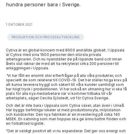
hundra personer bara i Sverige.
1 OKTOBER 2021
PRODUKTION OCH PROCESSUTVECKLING
Cytiva är en global koncern med 8000 anställda globalt. I Uppsala
är Cytiva med sina 1600 personer den största privata
arbetsgivaren. Och nu nyanställer de på löpande band och innan
årets slut räknar de med att ha rekryterat cirka 200 personer till
anläggningen i Uppsala.
”
Vi har fått en enormt stor efterfrågan på alla våra produkter, och
speciellt de som relaterar till COVID-19. Det här ställer höga krav på
att kunna leverera tryggt och säkert till våra kunder samtidigt som
har högt tryck i produktionen. Vi har också en utmaning hur vi ska få
plats för alla nya medarbetare när vi kommer tillbaka till vår
arbetsplats, säger Cecilia Sjöstedt, vd för Cytiva Sverige.
Och det är inte bara i Uppsala som Cytiva växer, utan även i Umeå.
Här byggs befintliga lokaler ut med produktionsyta, miljöstation
och kundcenter. Den nya fabriken är en investering på cirka 140
MSEK. En satsning som man hoppas ska ge ännu bättre flöden och
en förbättrad logistik.
”Det är väldigt positivt att vi nu expanderar. Det ger oss energi och