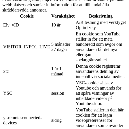
webbplatser och samlar in information för att tillhandahålla
skräddarsydda annonser.
Cookie
Varaktighet
Beskrivning
A/B testning med verktyget
Ely_vID
10 år
Optimizely
En cookie som YouTube
ställer in för att mäta
5 månader
bandbredd som avgör om
VISITOR_INFO1_LIVE
27 dagar
användaren får det nya
eller gamla
spelargränssnittet.
Denna cookie registrerar
1 år 1
xtc
användarens delning av
månad
innehåll via sociala medier.
YSC-cookie sätts av
Youtube och används för
YSC
session
att spåra visningar av
inbäddade videor på
Youtube-sidor.
YouTube ställer in den här
cookien för att lagra
yt-remote-connected-
aldrig
videopreferenser för
devices
användaren som använder