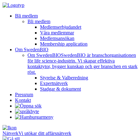
Bli medlem
Bli medlem
Medlemserbjudandet
Våra medlemmar
Medlemsansökan
Membership application
Om SwedenBIO
Om SwedenBIO
SwedenBIO är branschorganisationen
för life science-industrin. Vi skapar effektiva
kontaktytor, bygger kunskap och ger branschen en stark
röst.
Styrelse & Valberedning
Expertnätverk
Stadgar & dokument
Pressrum
Kontakt
Nätverk
Vi utökar ditt affärsnätverk