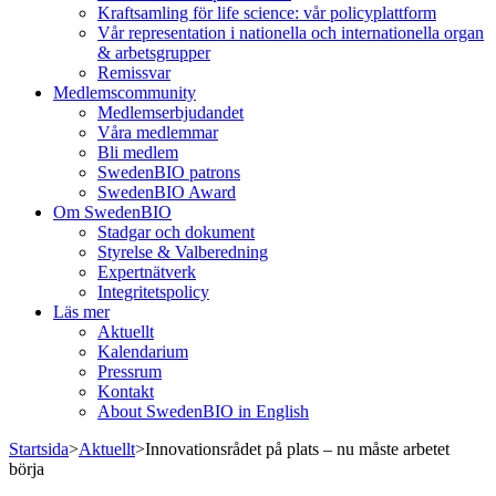
Kraftsamling för life science: vår policyplattform
Vår representation i nationella och internationella organ
& arbetsgrupper
Remissvar
Medlemscommunity
Medlemserbjudandet
Våra medlemmar
Bli medlem
SwedenBIO patrons
SwedenBIO Award
Om SwedenBIO
Stadgar och dokument
Styrelse & Valberedning
Expertnätverk
Integritetspolicy
Läs mer
Aktuellt
Kalendarium
Pressrum
Kontakt
About SwedenBIO in English
Startsida
>
Aktuellt
>
Innovationsrådet på plats – nu måste arbetet
börja