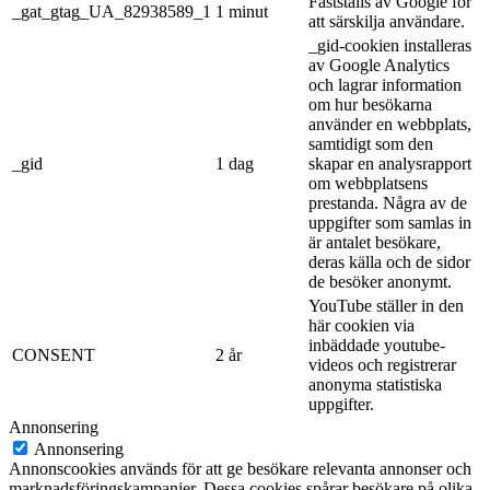
Fastställs av Google för
_gat_gtag_UA_82938589_1
1 minut
att särskilja användare.
_gid-cookien installeras
av Google Analytics
och lagrar information
om hur besökarna
använder en webbplats,
samtidigt som den
_gid
1 dag
skapar en analysrapport
om webbplatsens
prestanda. Några av de
uppgifter som samlas in
är antalet besökare,
deras källa och de sidor
de besöker anonymt.
YouTube ställer in den
här cookien via
inbäddade youtube-
CONSENT
2 år
videos och registrerar
anonyma statistiska
uppgifter.
Annonsering
Annonsering
Annonscookies används för att ge besökare relevanta annonser och
marknadsföringskampanjer. Dessa cookies spårar besökare på olika