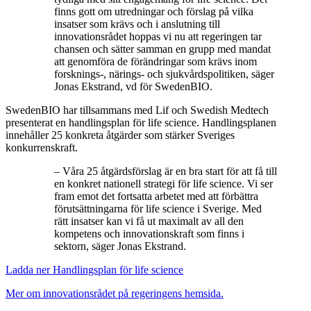
finns gott om utredningar och förslag på vilka
insatser som krävs och i anslutning till
innovationsrådet hoppas vi nu att regeringen tar
chansen och sätter samman en grupp med mandat
att genomföra de förändringar som krävs inom
forsknings-, närings- och sjukvårdspolitiken, säger
Jonas Ekstrand, vd för SwedenBIO.
SwedenBIO har tillsammans med Lif och Swedish Medtech
presenterat en handlingsplan för life science. Handlingsplanen
innehåller 25 konkreta åtgärder som stärker Sveriges
konkurrenskraft.
– Våra 25 åtgärdsförslag är en bra start för att få till
en konkret nationell strategi för life science. Vi ser
fram emot det fortsatta arbetet med att förbättra
förutsättningarna för life science i Sverige. Med
rätt insatser kan vi få ut maximalt av all den
kompetens och innovationskraft som finns i
sektorn, säger Jonas Ekstrand.
Ladda ner Handlingsplan för life science
Mer om innovationsrådet på regeringens hemsida.