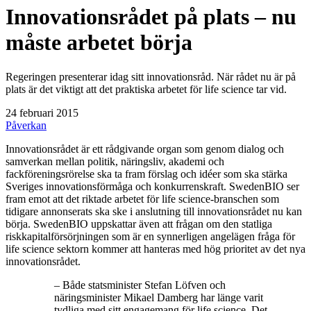
Innovationsrådet på plats – nu
måste arbetet börja
Regeringen presenterar idag sitt innovationsråd. När rådet nu är på
plats är det viktigt att det praktiska arbetet för life science tar vid.
24 februari 2015
Påverkan
Innovationsrådet är ett rådgivande organ som genom dialog och
samverkan mellan politik, näringsliv, akademi och
fackföreningsrörelse ska ta fram förslag och idéer som ska stärka
Sveriges innovationsförmåga och konkurrenskraft. SwedenBIO ser
fram emot att det riktade arbetet för life science-branschen som
tidigare annonserats ska ske i anslutning till innovationsrådet nu kan
börja. SwedenBIO uppskattar även att frågan om den statliga
riskkapitalförsörjningen som är en synnerligen angelägen fråga för
life science sektorn kommer att hanteras med hög prioritet av det nya
innovationsrådet.
– Både statsminister Stefan Löfven och
näringsminister Mikael Damberg har länge varit
tydliga med sitt engagemang för life science. Det