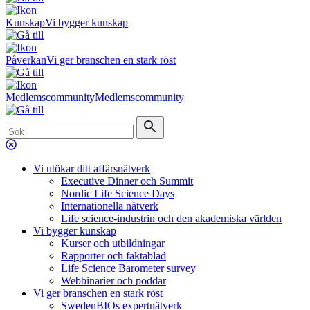
Kunskap
Vi bygger kunskap
Påverkan
Vi ger branschen en stark röst
Medlemscommunity
Medlemscommunity
Vi utökar ditt affärsnätverk
Executive Dinner och Summit
Nordic Life Science Days
Internationella nätverk
Life science-industrin och den akademiska världen
Vi bygger kunskap
Kurser och utbildningar
Rapporter och faktablad
Life Science Barometer survey
Webbinarier och poddar
Vi ger branschen en stark röst
SwedenBIOs expertnätverk