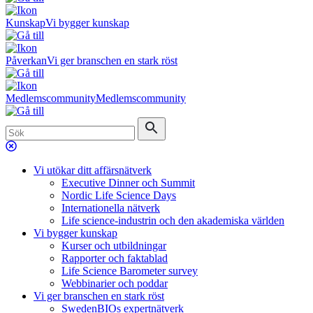
Kunskap
Vi bygger kunskap
Påverkan
Vi ger branschen en stark röst
Medlemscommunity
Medlemscommunity
Vi utökar ditt affärsnätverk
Executive Dinner och Summit
Nordic Life Science Days
Internationella nätverk
Life science-industrin och den akademiska världen
Vi bygger kunskap
Kurser och utbildningar
Rapporter och faktablad
Life Science Barometer survey
Webbinarier och poddar
Vi ger branschen en stark röst
SwedenBIOs expertnätverk