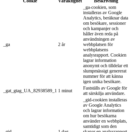
Cookie
Varaktighet
Beskrivning
_ga-cookien, som
installeras av Google
Analytics, beräknar data
om besökare, sessioner
och kampanjer och
håller även reda på
användningen av
_ga
2 år
webbplatsen för
webbplatsens
analysrapport. Cookien
lagrar information
anonymt och tilldelar ett
slumpmässigt genererat
nummer för att känna
igen unika besökare.
Fastställs av Google för
_gat_gtag_UA_82938589_1
1 minut
att särskilja användare.
_gid-cookien installeras
av Google Analytics
och lagrar information
om hur besökarna
använder en webbplats,
samtidigt som den
_gid
1 dag
skapar en analysrapport