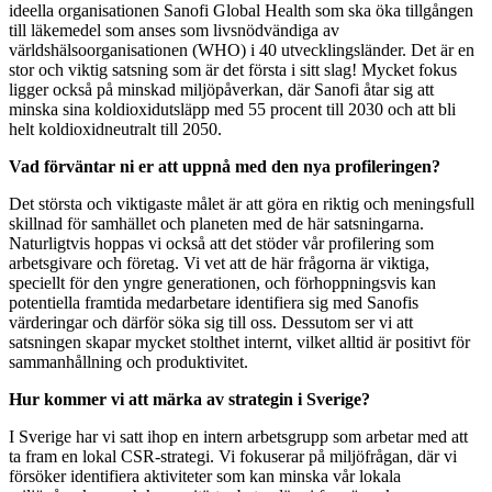
ideella organisationen Sanofi Global Health som ska öka tillgången
till läkemedel som anses som livsnödvändiga av
världshälsoorganisationen (WHO) i 40 utvecklingsländer. Det är en
stor och viktig satsning som är det första i sitt slag! Mycket fokus
ligger också på minskad miljöpåverkan, där Sanofi åtar sig att
minska sina koldioxidutsläpp med 55 procent till 2030 och att bli
helt koldioxidneutralt till 2050.
Vad förväntar ni er att uppnå med den nya profileringen?
Det största och viktigaste målet är att göra en riktig och meningsfull
skillnad för samhället och planeten med de här satsningarna.
Naturligtvis hoppas vi också att det stöder vår profilering som
arbetsgivare och företag. Vi vet att de här frågorna är viktiga,
speciellt för den yngre generationen, och förhoppningsvis kan
potentiella framtida medarbetare identifiera sig med Sanofis
värderingar och därför söka sig till oss. Dessutom ser vi att
satsningen skapar mycket stolthet internt, vilket alltid är positivt för
sammanhållning och produktivitet.
Hur kommer vi att märka av strategin i Sverige?
I Sverige har vi satt ihop en intern arbetsgrupp som arbetar med att
ta fram en lokal CSR-strategi. Vi fokuserar på miljöfrågan, där vi
försöker identifiera aktiviteter som kan minska vår lokala