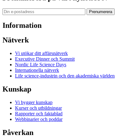
Prenumerera
Information
Nätverk
Vi utökar ditt affärsnätverk
Executive Dinner och Summit
Nordic Life Science Days
Internationella nätverk
Life science-industrin och den akademiska världen
Kunskap
Vi bygger kunskap
Kurser och utbildningar
Rapporter och faktablad
Webbinarier och poddar
Påverkan