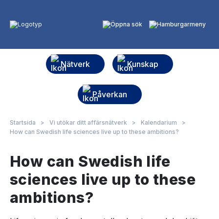
Nätverk
Kunskap
Påverkan
Startsida
>
Vi utökar ditt affärsnätverk
>
Kalendarium
>
How can Swedish life sciences live up to these ambitions?
How can Swedish life
sciences live up to these
ambitions?