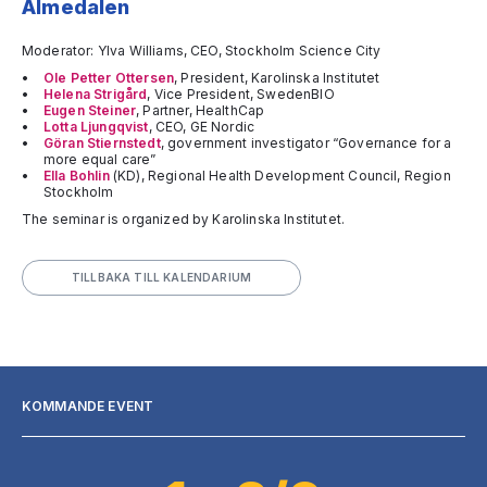
Almedalen
Moderator: Ylva Williams, CEO, Stockholm Science City
Ole Petter Ottersen
, President, Karolinska Institutet
Helena Strigård
, Vice President, SwedenBIO
Eugen Steiner
, Partner, HealthCap
Lotta Ljungqvist
, CEO, GE Nordic
Göran Stiernstedt
, government investigator “Governance for a
more equal care”
Ella Bohlin
(KD), Regional Health Development Council, Region
Stockholm
The seminar is organized by Karolinska Institutet.
TILLBAKA TILL KALENDARIUM
KOMMANDE EVENT