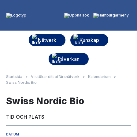
Nätverk
Kunskap
Påverkan
Startsida
>
Vi utökar ditt affärsnätverk
>
Kalendarium
>
Swiss Nordic Bio
Swiss Nordic Bio
TID OCH PLATS
DATUM