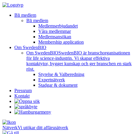
Bli medlem
Bli medlem
Medlemserbjudandet
Våra medlemmar
Medlemsansökan
Membership application
Om SwedenBIO
Om SwedenBIO
SwedenBIO är branschorganisationen
för life science-industrin. Vi skapar effektiva
kontaktytor, bygger kunskap och ger branschen en stark
röst.
Styrelse & Valberedning
Expertnätverk
Stadgar & dokument
Pressrum
Kontakt
Nätverk
Vi utökar ditt affärsnätverk