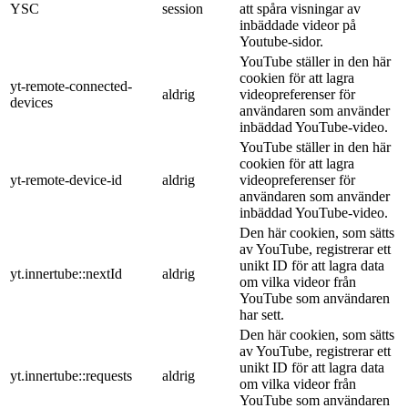
YSC
session
att spåra visningar av
inbäddade videor på
Youtube-sidor.
YouTube ställer in den här
cookien för att lagra
yt-remote-connected-
aldrig
videopreferenser för
devices
användaren som använder
inbäddad YouTube-video.
YouTube ställer in den här
cookien för att lagra
yt-remote-device-id
aldrig
videopreferenser för
användaren som använder
inbäddad YouTube-video.
Den här cookien, som sätts
av YouTube, registrerar ett
unikt ID för att lagra data
yt.innertube::nextId
aldrig
om vilka videor från
YouTube som användaren
har sett.
Den här cookien, som sätts
av YouTube, registrerar ett
unikt ID för att lagra data
yt.innertube::requests
aldrig
om vilka videor från
YouTube som användaren