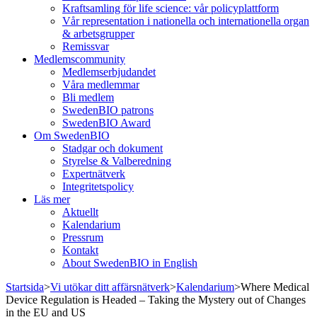
Kraftsamling för life science: vår policyplattform
Vår representation i nationella och internationella organ
& arbetsgrupper
Remissvar
Medlemscommunity
Medlemserbjudandet
Våra medlemmar
Bli medlem
SwedenBIO patrons
SwedenBIO Award
Om SwedenBIO
Stadgar och dokument
Styrelse & Valberedning
Expertnätverk
Integritetspolicy
Läs mer
Aktuellt
Kalendarium
Pressrum
Kontakt
About SwedenBIO in English
Startsida
>
Vi utökar ditt affärsnätverk
>
Kalendarium
>
Where Medical
Device Regulation is Headed – Taking the Mystery out of Changes
in the EU and US