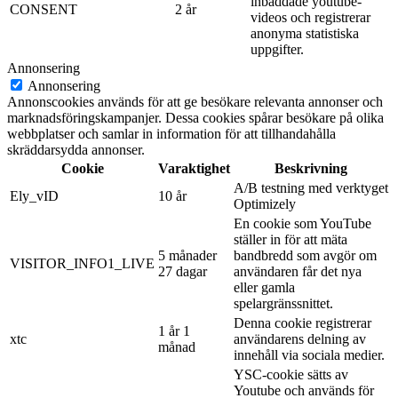
inbäddade youtube-
CONSENT
2 år
videos och registrerar
anonyma statistiska
uppgifter.
Annonsering
Annonsering
Annonscookies används för att ge besökare relevanta annonser och
marknadsföringskampanjer. Dessa cookies spårar besökare på olika
webbplatser och samlar in information för att tillhandahålla
skräddarsydda annonser.
Cookie
Varaktighet
Beskrivning
A/B testning med verktyget
Ely_vID
10 år
Optimizely
En cookie som YouTube
ställer in för att mäta
5 månader
bandbredd som avgör om
VISITOR_INFO1_LIVE
27 dagar
användaren får det nya
eller gamla
spelargränssnittet.
Denna cookie registrerar
1 år 1
xtc
användarens delning av
månad
innehåll via sociala medier.
YSC-cookie sätts av
Youtube och används för