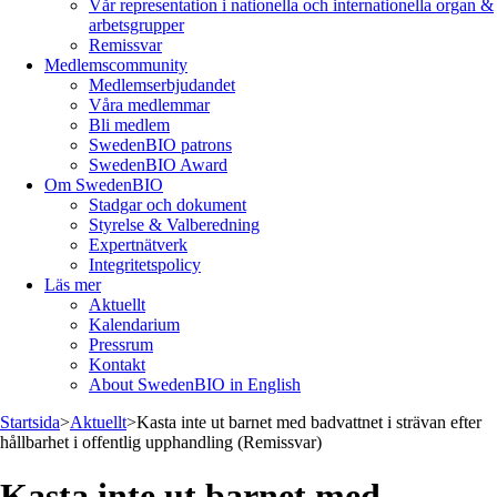
Vår representation i nationella och internationella organ &
arbetsgrupper
Remissvar
Medlemscommunity
Medlemserbjudandet
Våra medlemmar
Bli medlem
SwedenBIO patrons
SwedenBIO Award
Om SwedenBIO
Stadgar och dokument
Styrelse & Valberedning
Expertnätverk
Integritetspolicy
Läs mer
Aktuellt
Kalendarium
Pressrum
Kontakt
About SwedenBIO in English
Startsida
>
Aktuellt
>
Kasta inte ut barnet med badvattnet i strävan efter
hållbarhet i offentlig upphandling (Remissvar)
Kasta inte ut barnet med