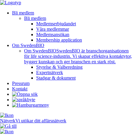
Bli medlem
Bli medlem
Medlemserbjudandet
Våra medlemmar
Medlemsansökan
Membership application
Om SwedenBIO
Om SwedenBIO
SwedenBIO är branschorganisationen
för life science-industrin. Vi skapar effektiva kontaktytor,
bygger kunskap och ger branschen en stark röst.
Styrelse & Valberedning
Expertnätverk
Stadgar & dokument
Pressrum
Kontakt
Nätverk
Vi utökar ditt affärsnätverk