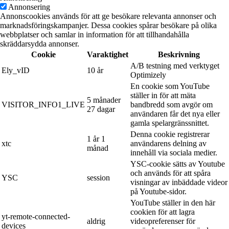
Annonsering
Annonscookies används för att ge besökare relevanta annonser och
marknadsföringskampanjer. Dessa cookies spårar besökare på olika
webbplatser och samlar in information för att tillhandahålla
skräddarsydda annonser.
Cookie
Varaktighet
Beskrivning
A/B testning med verktyget
Ely_vID
10 år
Optimizely
En cookie som YouTube
ställer in för att mäta
5 månader
VISITOR_INFO1_LIVE
bandbredd som avgör om
27 dagar
användaren får det nya eller
gamla spelargränssnittet.
Denna cookie registrerar
1 år 1
xtc
användarens delning av
månad
innehåll via sociala medier.
YSC-cookie sätts av Youtube
och används för att spåra
YSC
session
visningar av inbäddade videor
på Youtube-sidor.
YouTube ställer in den här
cookien för att lagra
yt-remote-connected-
aldrig
videopreferenser för
devices