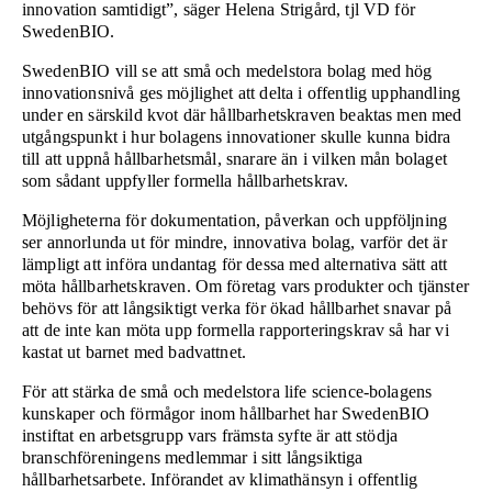
innovation samtidigt”, säger Helena Strigård, tjl VD för
SwedenBIO.
SwedenBIO vill se att små och medelstora bolag med hög
innovationsnivå ges möjlighet att delta i offentlig upphandling
under en särskild kvot där hållbarhetskraven beaktas men med
utgångspunkt i hur bolagens innovationer skulle kunna bidra
till att uppnå hållbarhetsmål, snarare än i vilken mån bolaget
som sådant uppfyller formella hållbarhetskrav.
Möjligheterna för dokumentation, påverkan och uppföljning
ser annorlunda ut för mindre, innovativa bolag, varför det är
lämpligt att införa undantag för dessa med alternativa sätt att
möta hållbarhetskraven. Om företag vars produkter och tjänster
behövs för att långsiktigt verka för ökad hållbarhet snavar på
att de inte kan möta upp formella rapporteringskrav så har vi
kastat ut barnet med badvattnet.
För att stärka de små och medelstora life science-bolagens
kunskaper och förmågor inom hållbarhet har SwedenBIO
instiftat en arbetsgrupp vars främsta syfte är att stödja
branschföreningens medlemmar i sitt långsiktiga
hållbarhetsarbete. Införandet av klimathänsyn i offentlig