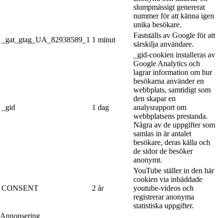
slumpmässigt genererat
nummer för att känna igen
unika besökare.
Fastställs av Google för att
_gat_gtag_UA_82938589_1
1 minut
särskilja användare.
_gid-cookien installeras av
Google Analytics och
lagrar information om hur
besökarna använder en
webbplats, samtidigt som
den skapar en
_gid
1 dag
analysrapport om
webbplatsens prestanda.
Några av de uppgifter som
samlas in är antalet
besökare, deras källa och
de sidor de besöker
anonymt.
YouTube ställer in den här
cookien via inbäddade
CONSENT
2 år
youtube-videos och
registrerar anonyma
statistiska uppgifter.
Annonsering