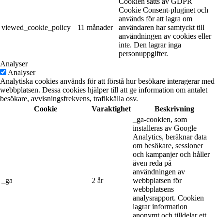
Cookien sätts av GDPR
Cookie Consent-pluginet och
används för att lagra om
viewed_cookie_policy
11 månader
användaren har samtyckt till
användningen av cookies eller
inte. Den lagrar inga
personuppgifter.
Analyser
Analyser
Analytiska cookies används för att förstå hur besökare interagerar med
webbplatsen. Dessa cookies hjälper till att ge information om antalet
besökare, avvisningsfrekvens, trafikkälla osv.
Cookie
Varaktighet
Beskrivning
_ga-cookien, som
installeras av Google
Analytics, beräknar data
om besökare, sessioner
och kampanjer och håller
även reda på
användningen av
_ga
2 år
webbplatsen för
webbplatsens
analysrapport. Cookien
lagrar information
anonymt och tilldelar ett