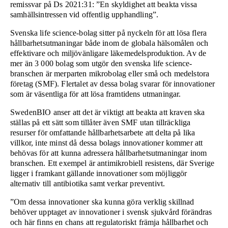
remissvar på Ds 2021:31: ”En skyldighet att beakta vissa
samhällsintressen vid offentlig upphandling”.
Svenska life science-bolag sitter på nyckeln för att lösa flera
hållbarhetsutmaningar både inom de globala hälsomålen och
effektivare och miljövänligare läkemedelsproduktion. Av de
mer än 3 000 bolag som utgör den svenska life science-
branschen är merparten mikrobolag eller små och medelstora
företag (SMF). Flertalet av dessa bolag svarar för innovationer
som är väsentliga för att lösa framtidens utmaningar.
SwedenBIO anser att det är viktigt att beakta att kraven ska
ställas på ett sätt som tillåter även SMF utan tillräckliga
resurser för omfattande hållbarhetsarbete att delta på lika
villkor, inte minst då dessa bolags innovationer kommer att
behövas för att kunna adressera hållbarhetsutmaningar inom
branschen. Ett exempel är antimikrobiell resistens, där Sverige
ligger i framkant gällande innovationer som möjliggör
alternativ till antibiotika samt verkar preventivt.
”Om dessa innovationer ska kunna göra verklig skillnad
behöver upptaget av innovationer i svensk sjukvård förändras
och här finns en chans att regulatoriskt främja hållbarhet och