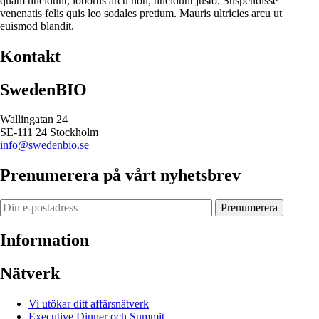
quam tincidunt, lobortis arcu non, tincidunt justo. Suspendisse
venenatis felis quis leo sodales pretium. Mauris ultricies arcu ut
euismod blandit.
Kontakt
SwedenBIO
Wallingatan 24
SE-111 24 Stockholm
info@swedenbio.se
Prenumerera på vårt nyhetsbrev
Prenumerera
Information
Nätverk
Vi utökar ditt affärsnätverk
Executive Dinner och Summit