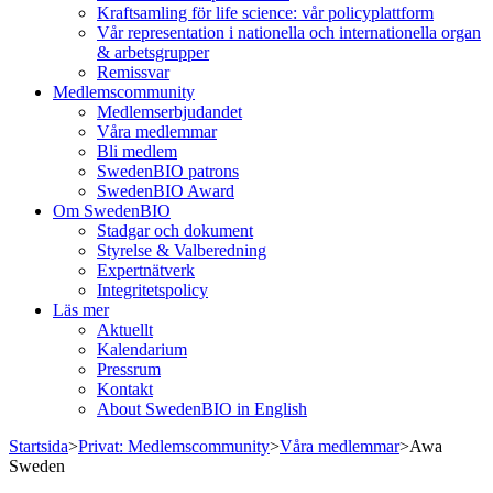
Kraftsamling för life science: vår policyplattform
Vår representation i nationella och internationella organ
& arbetsgrupper
Remissvar
Medlemscommunity
Medlemserbjudandet
Våra medlemmar
Bli medlem
SwedenBIO patrons
SwedenBIO Award
Om SwedenBIO
Stadgar och dokument
Styrelse & Valberedning
Expertnätverk
Integritetspolicy
Läs mer
Aktuellt
Kalendarium
Pressrum
Kontakt
About SwedenBIO in English
Startsida
>
Privat: Medlemscommunity
>
Våra medlemmar
>
Awa
Sweden