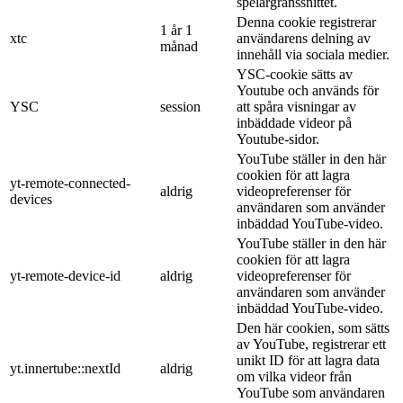
spelargränssnittet.
Denna cookie registrerar
1 år 1
xtc
användarens delning av
månad
innehåll via sociala medier.
YSC-cookie sätts av
Youtube och används för
YSC
session
att spåra visningar av
inbäddade videor på
Youtube-sidor.
YouTube ställer in den här
cookien för att lagra
yt-remote-connected-
aldrig
videopreferenser för
devices
användaren som använder
inbäddad YouTube-video.
YouTube ställer in den här
cookien för att lagra
yt-remote-device-id
aldrig
videopreferenser för
användaren som använder
inbäddad YouTube-video.
Den här cookien, som sätts
av YouTube, registrerar ett
unikt ID för att lagra data
yt.innertube::nextId
aldrig
om vilka videor från
YouTube som användaren