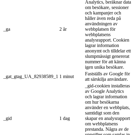
Analytics, beräknar data
om besökare, sessioner
och kampanjer och
håller även reda på
användningen av
_ga
2 år
webbplatsen för
webbplatsens
analysrapport. Cookien
lagrar information
anonymt och tilldelar ett
slumpmässigt genererat
nummer för att känna
igen unika besökare.
Fastställs av Google för
_gat_gtag_UA_82938589_1
1 minut
att särskilja användare.
_gid-cookien installeras
av Google Analytics
och lagrar information
om hur besökarna
använder en webbplats,
samtidigt som den
_gid
1 dag
skapar en analysrapport
om webbplatsens
prestanda. Några av de
uppgifter som samlas in