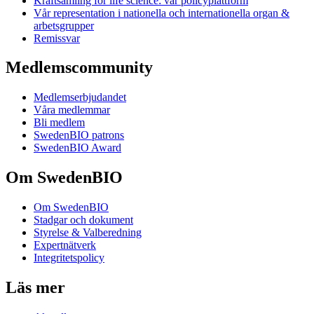
Kraftsamling för life science: vår policyplattform
Vår representation i nationella och internationella organ &
arbetsgrupper
Remissvar
Medlemscommunity
Medlemserbjudandet
Våra medlemmar
Bli medlem
SwedenBIO patrons
SwedenBIO Award
Om SwedenBIO
Om SwedenBIO
Stadgar och dokument
Styrelse & Valberedning
Expertnätverk
Integritetspolicy
Läs mer