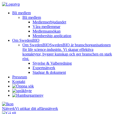
Bli medlem
Bli medlem
Medlemserbjudandet
Våra medlemmar
Medlemsansökan
Membership application
Om SwedenBIO
Om SwedenBIO
SwedenBIO är branschorganisationen
för life science-industrin. Vi skapar effektiva
kontaktytor, bygger kunskap och ger branschen en stark
röst.
Styrelse & Valberedning
Expertnätverk
Stadgar & dokument
Pressrum
Kontakt
Nätverk
Vi utökar ditt affärsnätverk