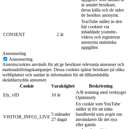
är antalet besökare,
deras källa och de sidor
de besöker anonymt.
YouTube ställer in den
här cookien via
inbäddade youtube-
CONSENT
2 år
videos och registrerar
anonyma statistiska
uppgifter.
Annonsering
Annonsering
Annonscookies används för att ge besökare relevanta annonser och
marknadsföringskampanjer. Dessa cookies spårar besökare på olika
webbplatser och samlar in information för att tillhandahålla
skräddarsydda annonser.
Cookie
Varaktighet
Beskrivning
A/B testning med verktyget
Ely_vID
10 år
Optimizely
En cookie som YouTube
ställer in för att mäta
5 månader
bandbredd som avgör om
VISITOR_INFO1_LIVE
27 dagar
användaren får det nya
eller gamla