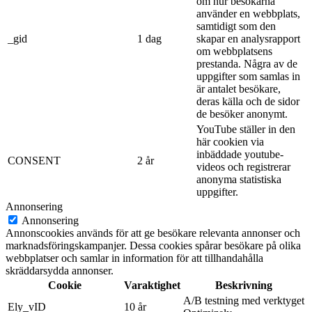
om hur besökarna
använder en webbplats,
samtidigt som den
_gid
1 dag
skapar en analysrapport
om webbplatsens
prestanda. Några av de
uppgifter som samlas in
är antalet besökare,
deras källa och de sidor
de besöker anonymt.
YouTube ställer in den
här cookien via
inbäddade youtube-
CONSENT
2 år
videos och registrerar
anonyma statistiska
uppgifter.
Annonsering
Annonsering
Annonscookies används för att ge besökare relevanta annonser och
marknadsföringskampanjer. Dessa cookies spårar besökare på olika
webbplatser och samlar in information för att tillhandahålla
skräddarsydda annonser.
Cookie
Varaktighet
Beskrivning
A/B testning med verktyget
Ely_vID
10 år