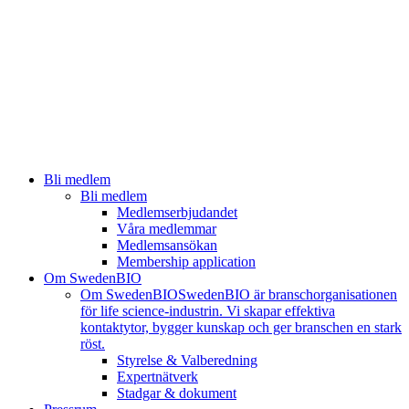
Bli medlem
Bli medlem
Medlemserbjudandet
Våra medlemmar
Medlemsansökan
Membership application
Om SwedenBIO
Om SwedenBIO
SwedenBIO är branschorganisationen
för life science-industrin. Vi skapar effektiva
kontaktytor, bygger kunskap och ger branschen en stark
röst.
Styrelse & Valberedning
Expertnätverk
Stadgar & dokument