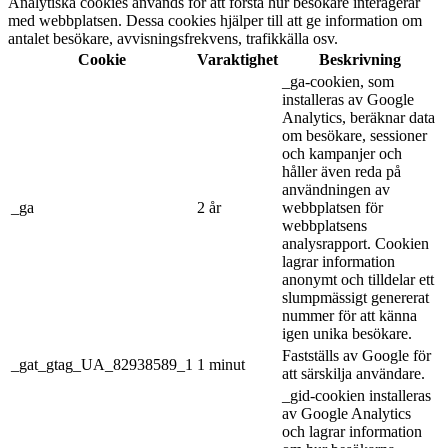
Analytiska cookies används för att förstå hur besökare interagerar
med webbplatsen. Dessa cookies hjälper till att ge information om
antalet besökare, avvisningsfrekvens, trafikkälla osv.
Cookie
Varaktighet
Beskrivning
_ga-cookien, som
installeras av Google
Analytics, beräknar data
om besökare, sessioner
och kampanjer och
håller även reda på
användningen av
_ga
2 år
webbplatsen för
webbplatsens
analysrapport. Cookien
lagrar information
anonymt och tilldelar ett
slumpmässigt genererat
nummer för att känna
igen unika besökare.
Fastställs av Google för
_gat_gtag_UA_82938589_1
1 minut
att särskilja användare.
_gid-cookien installeras
av Google Analytics
och lagrar information