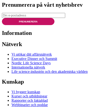
Prenumerera på vårt nyhetsbrev
PRENUMERERA
Information
Nätverk
Vi utökar ditt affärsnätverk
Executive Dinner och Summit
Nordic Life Science Days
Internationella nätverk
Life science-industrin och den akademiska världen
Kunskap
Vi bygger kunskap
Kurser och utbildningar
Rapporter och faktablad
Webbinarier och poddar