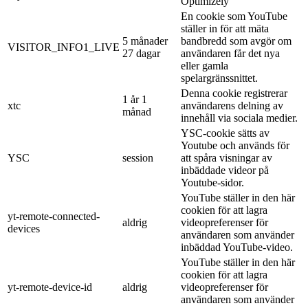
Optimizely
En cookie som YouTube
ställer in för att mäta
5 månader
bandbredd som avgör om
VISITOR_INFO1_LIVE
27 dagar
användaren får det nya
eller gamla
spelargränssnittet.
Denna cookie registrerar
1 år 1
xtc
användarens delning av
månad
innehåll via sociala medier.
YSC-cookie sätts av
Youtube och används för
YSC
session
att spåra visningar av
inbäddade videor på
Youtube-sidor.
YouTube ställer in den här
cookien för att lagra
yt-remote-connected-
aldrig
videopreferenser för
devices
användaren som använder
inbäddad YouTube-video.
YouTube ställer in den här
cookien för att lagra
yt-remote-device-id
aldrig
videopreferenser för
användaren som använder