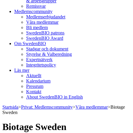
& arbetsgrupper
Remissvar
Medlemscommunity
Medlemserbjudandet
Våra medlemmar
Bli medlem
SwedenBIO patrons
SwedenBIO Award
Om SwedenBIO
Stadgar och dokument
Styrelse & Valberedning
Expertnätverk
Integritetspolicy
Läs mer
Aktuellt
Kalendarium
Pressrum
Kontakt
About SwedenBIO in English
Startsida
>
Privat: Medlemscommunity
>
Våra medlemmar
>
Biotage
Sweden
Biotage Sweden