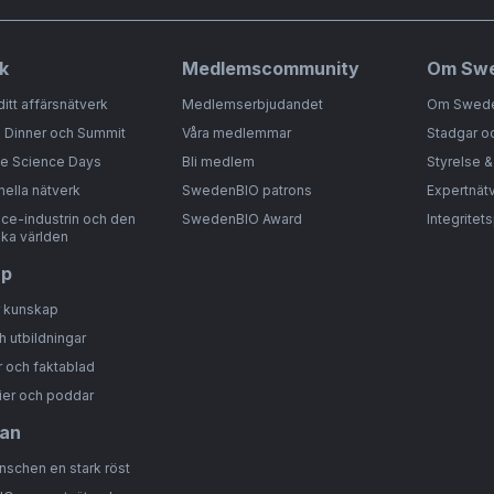
k
Medlemscommunity
Om Sw
ditt affärsnätverk
Medlemserbjudandet
Om Swed
 Dinner och Summit
Våra medlemmar
Stadgar o
fe Science Days
Bli medlem
Styrelse 
nella nätverk
SwedenBIO patrons
Expertnät
nce-industrin och den
SwedenBIO Award
Integritet
ka världen
ap
r kunskap
h utbildningar
 och faktablad
ier och poddar
an
anschen en stark röst