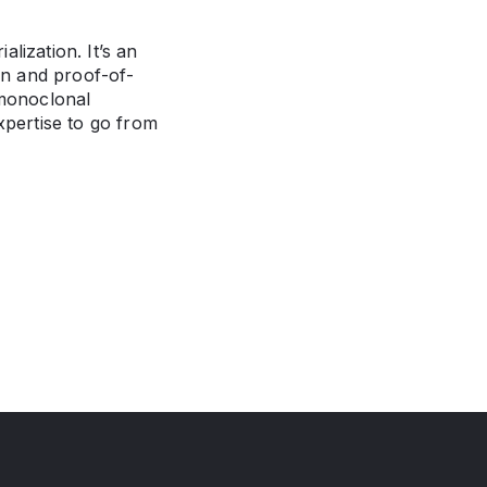
alization. It’s an
on and proof-of-
 monoclonal
xpertise to go from