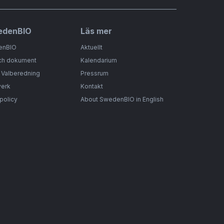
edenBIO
Läs mer
enBIO
Aktuellt
ch dokument
Kalendarium
& Valberedning
Pressrum
verk
Kontakt
spolicy
About SwedenBIO in English