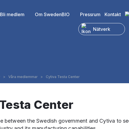
Bli medlem
Om SwedenBIO
Pressrum
Kontakt
Nätverk
y
>
Våra medlemmar
>
Cytiva Testa Center
 Testa Center
ative between the Swedish government and Cytiva to s
dustry and its manufacturing capabilities.