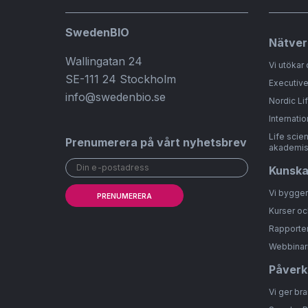
SwedenBIO
Nätver
Wallingatan 24
Vi utökar 
SE-111 24 Stockholm
Executive
info@swedenbio.se
Nordic Li
Internatio
Life scie
Prenumerera på vårt nyhetsbrev
akademis
Kunsk
Vi bygge
PRENUMERERA
Kurser oc
Rapporter
Webbinar
Påverk
Vi ger br