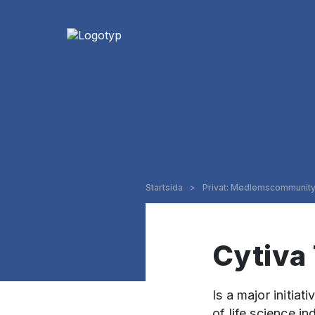
Startsida
>
Privat: Medlemscommunit
Cytiva
Is a major initi
of life science in