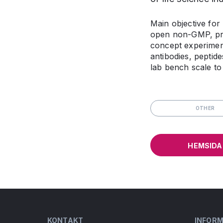
Main objective for 
open non-GMP, prod
concept experiment
antibodies, peptid
lab bench scale to
OTHER
HEMSIDA
KONTAKT
INFOR