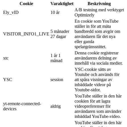
Cookie
Varaktighet
Beskrivning
A/B testning med verktyget
Ely_vID
10 år
Optimizely
En cookie som YouTube
ställer in för att mäta
5 månader
bandbredd som avgör om
VISITOR_INFO1_LIVE
27 dagar
användaren får det nya
eller gamla
spelargränssnittet.
Denna cookie registrerar
1 år 1
xtc
användarens delning av
månad
innehåll via sociala medier.
YSC-cookie sätts av
Youtube och används för
YSC
session
att spåra visningar av
inbäddade videor på
Youtube-sidor.
YouTube ställer in den här
cookien för att lagra
yt-remote-connected-
aldrig
videopreferenser för
devices
användaren som använder
inbäddad YouTube-video.
YouTube ställer in den här