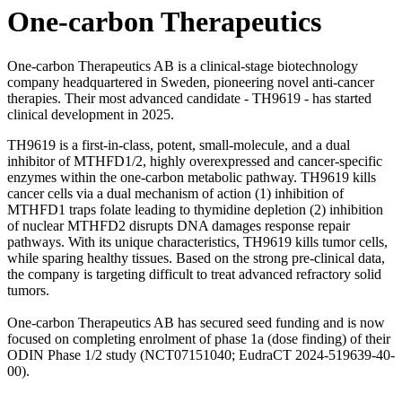
One-carbon Therapeutics
One-carbon Therapeutics AB is a clinical-stage biotechnology
company headquartered in Sweden, pioneering novel anti-cancer
therapies. Their most advanced candidate - TH9619 - has started
clinical development in 2025.
TH9619 is a first-in-class, potent, small-molecule, and a dual
inhibitor of MTHFD1/2, highly overexpressed and cancer-specific
enzymes within the one-carbon metabolic pathway. TH9619 kills
cancer cells via a dual mechanism of action (1) inhibition of
MTHFD1 traps folate leading to thymidine depletion (2) inhibition
of nuclear MTHFD2 disrupts DNA damages response repair
pathways. With its unique characteristics, TH9619 kills tumor cells,
while sparing healthy tissues. Based on the strong pre-clinical data,
the company is targeting difficult to treat advanced refractory solid
tumors.
One-carbon Therapeutics AB has secured seed funding and is now
focused on completing enrolment of phase 1a (dose finding) of their
ODIN Phase 1/2 study (NCT07151040; EudraCT 2024-519639-40-
00).