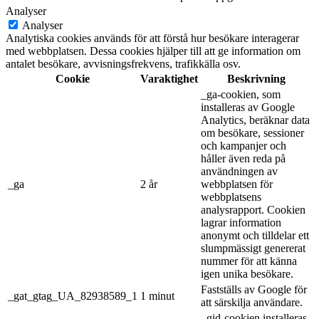
Analyser
Analyser
Analytiska cookies används för att förstå hur besökare interagerar
med webbplatsen. Dessa cookies hjälper till att ge information om
antalet besökare, avvisningsfrekvens, trafikkälla osv.
Cookie
Varaktighet
Beskrivning
_ga-cookien, som
installeras av Google
Analytics, beräknar data
om besökare, sessioner
och kampanjer och
håller även reda på
användningen av
_ga
2 år
webbplatsen för
webbplatsens
analysrapport. Cookien
lagrar information
anonymt och tilldelar ett
slumpmässigt genererat
nummer för att känna
igen unika besökare.
Fastställs av Google för
_gat_gtag_UA_82938589_1
1 minut
att särskilja användare.
_gid-cookien installeras