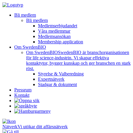
Bli medlem
Bli medlem
Medlemserbjudandet
Våra medlemmar
Medlemsansökan
Membership application
Om SwedenBIO
Om SwedenBIO
SwedenBIO är branschorganisationen
för life science-industrin. Vi skapar effektiva
kontaktytor, bygger kunskap och ger branschen en stark
röst.
Styrelse & Valberedning
Expertnätverk
Stadgar & dokument
Pressrum
Kontakt
Nätverk
Vi utökar ditt affärsnätverk