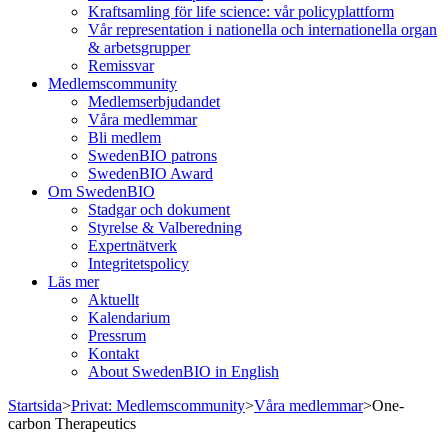
Kraftsamling för life science: vår policyplattform
Vår representation i nationella och internationella organ
& arbetsgrupper
Remissvar
Medlemscommunity
Medlemserbjudandet
Våra medlemmar
Bli medlem
SwedenBIO patrons
SwedenBIO Award
Om SwedenBIO
Stadgar och dokument
Styrelse & Valberedning
Expertnätverk
Integritetspolicy
Läs mer
Aktuellt
Kalendarium
Pressrum
Kontakt
About SwedenBIO in English
Startsida
>
Privat: Medlemscommunity
>
Våra medlemmar
>
One-
carbon Therapeutics