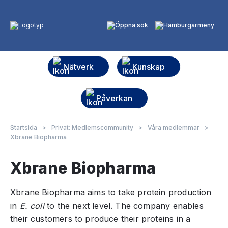
Nätverk
Kunskap
Påverkan
Startsida
>
Privat: Medlemscommunity
>
Våra medlemmar
>
Xbrane Biopharma
Xbrane Biopharma
Xbrane Biopharma aims to take protein production
in
E. coli
to the next level. The company enables
their customers to produce their proteins in a