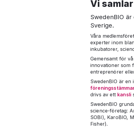
Vi samlar
SwedenBIO är de
Sverige.
Våra medlemsföreta
experter inom bland
inkubatorer, scien
Gemensamt för vår
innovationer som f
entreprenörer eller
SwedenBIO är en i
föreningsstämma
drivs av ett
kansli
s
SwedenBIO grundade
science-företag: 
SOBI), KaroBIO, M
Fisher).