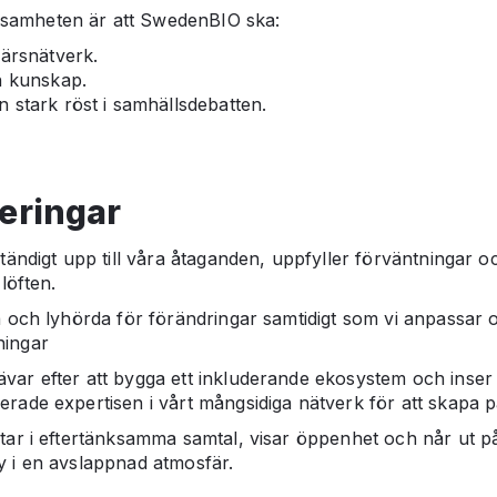
samheten är att SwedenBIO ska:
färsnätverk.
h kunskap.
 stark röst i samhällsdebatten.
eringar
tändigt upp till våra åtaganden, uppfyller förväntningar o
löften.
a och lyhörda för förändringar samtidigt som vi anpassar os
ningar
rävar efter att bygga ett inkluderande ekosystem och inser 
nerade expertisen i vårt mångsidiga nätverk för att skapa 
tar i eftertänksamma samtal, visar öppenhet och når ut på 
ty i en avslappnad atmosfär.