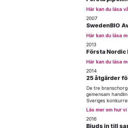
Här kan du läsa v
2007
SwedenBIO Awa
Här kan du läsa 
2013
Första Nordic 
Här kan du läsa m
2014
25 åtgärder för
De tre branschorg
gemensam handlings
Sveriges konkurren
Läs mer om hur vi 
2016
Bjuds in till