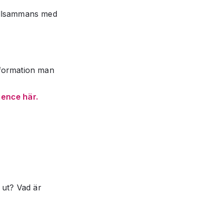
tillsammans med
information man
ience här.
 ut? Vad är