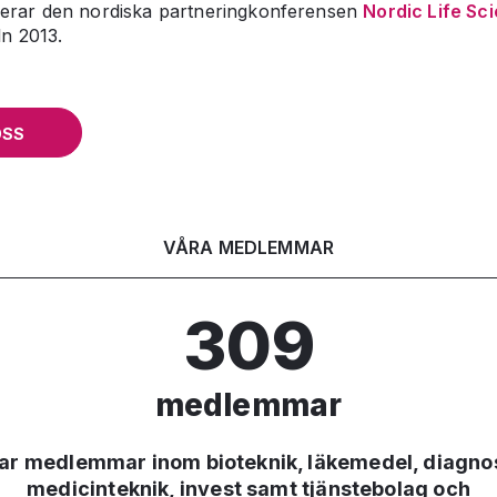
gerar den nordiska partneringkonferensen
Nordic Life Sc
ln 2013.
OSS
VÅRA MEDLEMMAR
309
medlemmar
har medlemmar inom bioteknik, läkemedel, diagnos
medicinteknik, invest samt tjänstebolag och