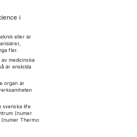
ience i
eknik eller är
ansiärer,
ga fler.
 av medicinska
å är enskilda
e organ är
 verksamheten
 svenska life
vitrum (numer
cs (numer Thermo