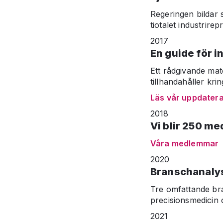
Regeringen bildar
tiotalet industrire
2017
En guide för i
Ett rådgivande mate
tillhandahåller kri
Läs vår uppdatera
2018
Vi blir 250 m
Våra medlemmar
2020
Branschanalys
Tre omfattande bra
precisionsmedicin 
2021