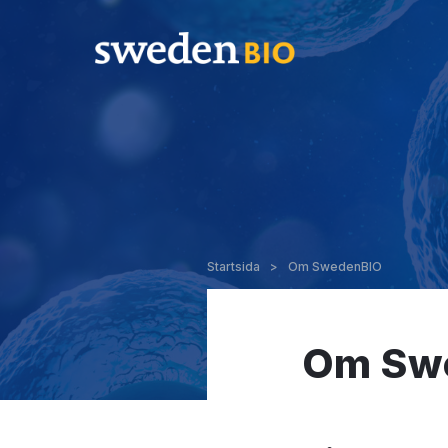
Startsida
>
Om SwedenBIO
Om Sw