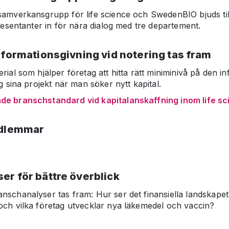
 samverkansgrupp för life science och SwedenBIO bjuds 
presentanter in för nära dialog med tre departement.
nformationsgivning vid notering tas fram
rial som hjälper företag att hitta rätt miniminivå på den 
ng sina projekt när man söker nytt kapital.
de branschstandard vid kapitalanskaffning inom life sc
edlemmar
er för bättre överblick
nschanalyser tas fram: Hur ser det finansiella landskapet
och vilka företag utvecklar nya läkemedel och vaccin?