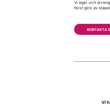
Vi äger och arran
först gick av stape
KONTAKTA 
Vi 