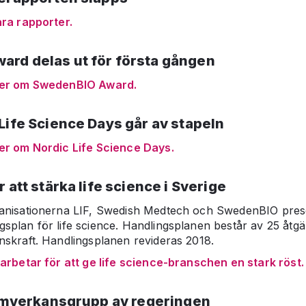
åra rapporter.
rd delas ut för första gången
mer om SwedenBIO Award.
Life Science Days går av stapeln
er om Nordic Life Science Days.
 att stärka life science i Sverige
anisationerna LIF, Swedish Medtech och SwedenBIO pres
plan för life science. Handlingsplanen består av 25 åtgär
skraft. Handlingsplanen revideras 2018.
arbetar för att ge life science-branschen en stark röst.
 samverkansgrupp av regeringen