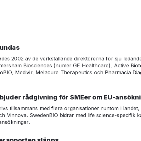
TORIA
rundas
s 2002 av de verkställande direktörerna för sju ledande
Amersham Biosciences (numer GE Healthcare), Active Biot
oBIO, Medivir, Melacure Therapeutics och Pharmacia Dia
bjuder rådgivning för SMEer om EU-ansökn
rivs tillsammans med flera organisationer runtom i landet,
och Vinnova. SwedenBIO bidrar med life science-specifik
ansökningar.
nerapporten släpps