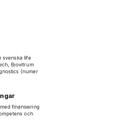
 svenska life
ech, Biovitrum
gnostics (numer
ingar
 med finansiering
 kompetens och