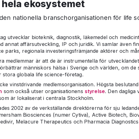
 hela ekosystemet
n nationella branschorganisationen för life sc
g utvecklar bioteknik, diagnostik, läkemedel och medicint
 annat affärsutveckling, IP och juridik. Vi samlar även fin
ce parks, regionala investeringsfrämjande aktörer och mån
a medlemmar är att de är instrumentella för utvecklandet
örbättrar människors hälsa i Sverige och världen, om de s
 stora globala life science-företag.
cke vinstdrivande medlemsorganisation. Högsta beslutand
n
som också utser organisationens
styrelse
. Den dagliga
om är lokaliserat i centrala Stockholm.
s 2002 av de verkställande direktörerna för sju ledande
Amersham Biosciences (numer Cytiva), Active Biotech, Bio
edivir, Melacure Therapeutics och Pharmacia Diagnosti