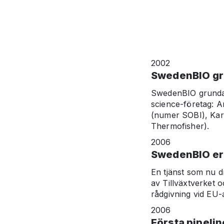
SWEDENBIOS HIS
2002
SwedenBIO g
SwedenBIO grundade
science-företag: 
(numer SOBI), Kar
Thermofisher).
2006
SwedenBIO er
En tjänst som nu d
av Tillväxtverket 
rådgivning vid EU-
2006
Första pipeli