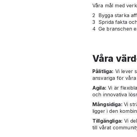
Våra mål med verk
Bygga starka af
Sprida fakta oc
Ge branschen en
Våra värd
Pålitliga:
Vi lever s
ansvariga för våra 
Agila:
Vi är flexibl
och innovativa lös
Mångsidiga:
Vi st
ligger i den kombi
Tillgängliga:
Vi del
till vårat communi