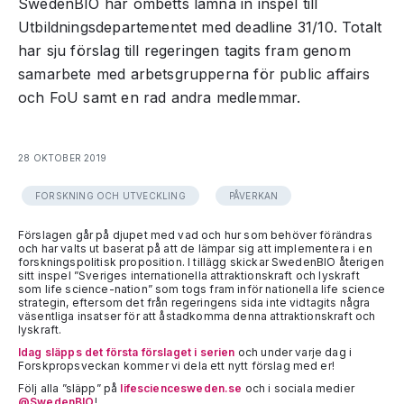
SwedenBIO har ombetts lämna in inspel till
Utbildningsdepartementet med deadline 31/10. Totalt
har sju förslag till regeringen tagits fram genom
samarbete med arbetsgrupperna för public affairs
och FoU samt en rad andra medlemmar.
28 OKTOBER 2019
FORSKNING OCH UTVECKLING
PÅVERKAN
Förslagen går på djupet med vad och hur som behöver förändras
och har valts ut baserat på att de lämpar sig att implementera i en
forskningspolitisk proposition. I tillägg skickar SwedenBIO återigen
sitt inspel ”Sveriges internationella attraktionskraft och lyskraft
som life science-nation” som togs fram inför nationella life science
strategin, eftersom det från regeringens sida inte vidtagits några
väsentliga insatser för att åstadkomma denna attraktionskraft och
lyskraft.
Idag släpps det första förslaget i serien
och under varje dag i
Forskpropsveckan kommer vi dela ett nytt förslag med er!
Följ alla ”släpp” på
lifesciencesweden.se
och i sociala medier
@SwedenBIO
!