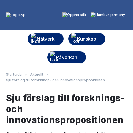
Nätverk
Kunskap
Påverkan
Startsida
>
Aktuellt
>
Sju förslag till forsknings- och innovationspropositionen
Sju förslag till forsknings-
och
innovationspropositionen