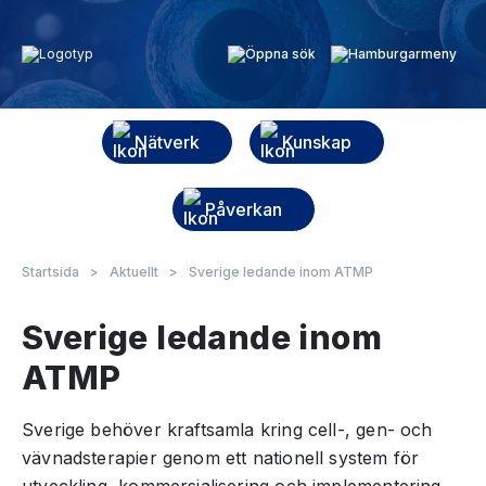
Nätverk
Kunskap
Påverkan
Startsida
>
Aktuellt
>
Sverige ledande inom ATMP
Sverige ledande inom
ATMP
Sverige behöver kraftsamla kring cell-, gen- och
vävnadsterapier genom ett nationell system för