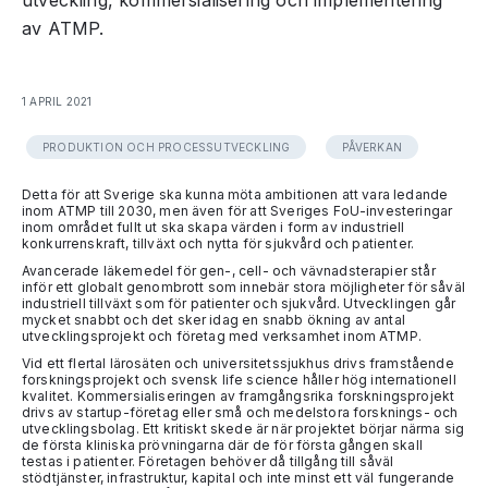
utveckling, kommersialisering och implementering
av ATMP.
1 APRIL 2021
PRODUKTION OCH PROCESSUTVECKLING
PÅVERKAN
Detta för att Sverige ska kunna möta ambitionen att vara ledande
inom ATMP till 2030, men även för att Sveriges FoU-investeringar
inom området fullt ut ska skapa värden i form av industriell
konkurrenskraft, tillväxt och nytta för sjukvård och patienter.
Avancerade läkemedel för gen-, cell- och vävnadsterapier står
inför ett globalt genombrott som innebär stora möjligheter för såväl
industriell tillväxt som för patienter och sjukvård. Utvecklingen går
mycket snabbt och det sker idag en snabb ökning av antal
utvecklingsprojekt och företag med verksamhet inom ATMP.
Vid ett flertal lärosäten och universitetssjukhus drivs framstående
forskningsprojekt och svensk life science håller hög internationell
kvalitet. Kommersialiseringen av framgångsrika forskningsprojekt
drivs av startup-företag eller små och medelstora forsknings- och
utvecklingsbolag. Ett kritiskt skede är när projektet börjar närma sig
de första kliniska prövningarna där de för första gången skall
testas i patienter. Företagen behöver då tillgång till såväl
stödtjänster, infrastruktur, kapital och inte minst ett väl fungerande