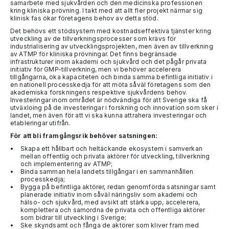
samarbete med sjukvården och den medicinska professionen
kring kliniska prövning. I takt med att allt fler projekt närmar sig
klinisk fas ökar företagens behov av detta stöd.
Det behövs ett stödsystem med kostnadseffektiva tjänster kring
utveckling av de tillverkningsprocesser som krävs för
industrialisering av utvecklingsprojekten, men även av tillverkning
av ATMP för kliniska prövningar. Det finns begränsade
infrastrukturer inom akademi och sjukvård och det pågår privata
initiativ för GMP-tillverkning, men vi behöver accelerera
tillgångarna, öka kapaciteten och binda samma befintliga initiativ i
en nationell processkedja för att möta såväl företagens som den
akademiska forskningens respektive sjukvårdens behov.
Investeringar inom området är nödvändiga för att Sverige ska få
utväxloing på de investeringar i forskning och innovation som sker i
landet, men även för att vi ska kunna attrahera investeringar och
etableringar utifrån.
För att bli framgångsrik behöver satsningen:
Skapa ett hållbart och heltäckande ekosystem i samverkan
mellan offentlig och privata aktörer för utveckling, tillverkning
och implementering av ATMP;
Binda samman hela landets tillgångar i en sammanhållen
processkedja;
Bygga på befintliga aktörer, redan genomförda satsningar samt
planerade initiativ inom såväl näringsliv som akademi och
hälso- och sjukvård, med avsikt att stärka upp, accelerera,
komplettera och samordna de privata och offentliga aktörer
som bidrar till utveckling i Sverige;
Ske skyndsamt och fånga de aktörer som kliver fram med