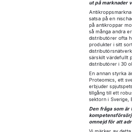
ut på marknader v
Antikroppsmarknade
satsa på en nischa
på antikroppar mot
så många andra erb
distributörer ofta h
produkter i sitt sor
distributörsnätverk
särskilt värdefull
distributörer i 30 o
En annan styrka är
Proteomics, ett s
erbjuder spjutspet
tillgång till ett r
sektorn i Sverige,
Den fråga som är 
kompetensförsörjn
omnejd för att ad
Vi märker av detta t