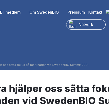
Bli medlem
Om SwedenBIO
Pressrum
Kontakt
Nätverk
per oss sätta fokus på marknaden vid SwedenBIO Summit 2021
a hjälper oss sätta fo
den vid SwedenBIO S