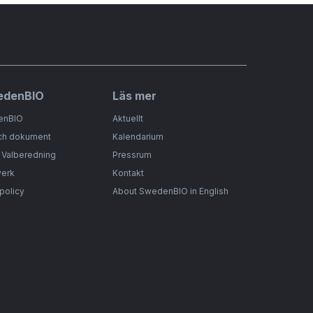
edenBIO
Läs mer
enBIO
Aktuellt
ch dokument
Kalendarium
& Valberedning
Pressrum
verk
Kontakt
spolicy
About SwedenBIO in English