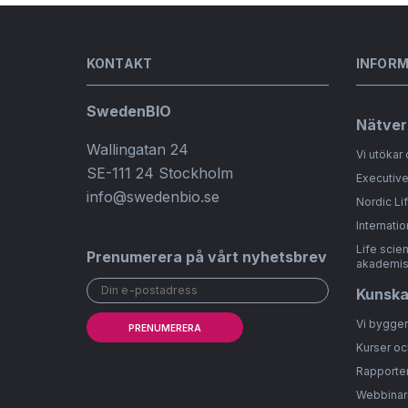
KONTAKT
INFOR
SwedenBIO
Nätver
Wallingatan 24
Vi utökar 
SE-111 24 Stockholm
Executive
info@swedenbio.se
Nordic Li
Internatio
Life scie
Prenumerera på vårt nyhetsbrev
akademis
Kunsk
Vi bygge
PRENUMERERA
Kurser oc
Rapporter
Webbinar