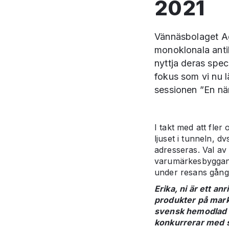
2021
Vännäsbolaget Ag
monoklonala anti
nyttja deras spec
fokus som vi nu 
sessionen ”En n
I takt med att fler
ljuset i tunneln, 
adresseras. Val av 
varumärkesbyggand
under resans gång
Erika, ni är ett a
produkter på markn
svensk hemodlad l
konkurrerar med st