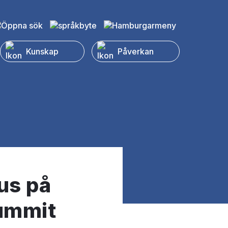
Kunskap
Påverkan
kus på
ummit