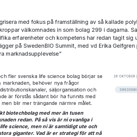
risera med fokus på framställning av så kallade poly
kroppar välkomnades in som bolag 299 i dagarna. S
ifika erfarenheter och kompetens har redan tagit sig u
lägger på SwedenBIO Summit, med vd Erika Gelfgren 
ära marknadsupplevelse”
 och fler svenska life science bolag börjar se
28 OKTOBER 
dvs marknaden, behöver nya frågor
distributionskanaler, säljorganisation och
SWEDENBI
e är förstås sådant bör ha funnits med
 men blir mer trängande närmre målet.
nrikt biotechbolag med mer än tusen
aden redan. På så vis är ni ovanliga i
ife science, men ni är samtidigt ute och
ora giganter. Vad är er strategi för att nå