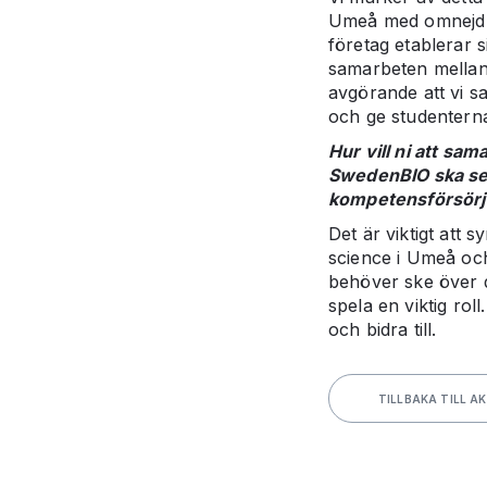
Umeå med omnejd 
företag etablerar si
samarbeten mellan
avgörande att vi s
och ge studenterna 
Hur vill ni att sa
SwedenBIO ska se u
kompetensförsörj
Det är viktigt att 
science i Umeå och
behöver ske över 
spela en viktig rol
och bidra till.
TILLBAKA TILL A