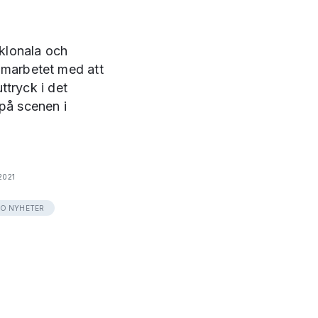
klonala och
amarbetet med att
ttryck i det
på scenen i
2021
O NYHETER