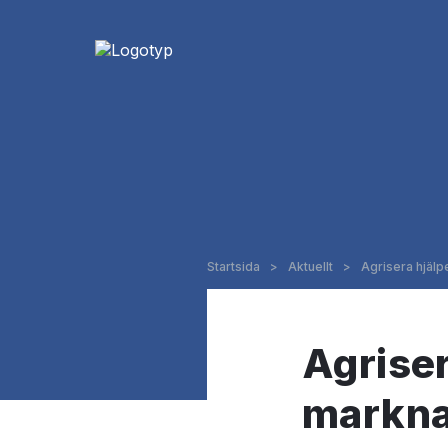
Startsida
>
Aktuellt
>
Agrisera hjäl
Agriser
markna