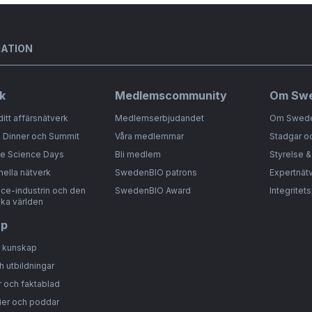
MATION
k
Medlemscommunity
Om Sw
ditt affärsnätverk
Medlemserbjudandet
Om Swed
 Dinner och Summit
Våra medlemmar
Stadgar o
fe Science Days
Bli medlem
Styrelse 
nella nätverk
SwedenBIO patrons
Expertnät
nce-industrin och den
SwedenBIO Award
Integritet
ka världen
ap
r kunskap
h utbildningar
 och faktablad
ier och poddar