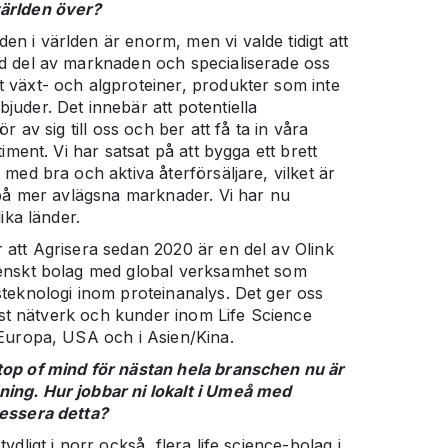
ärlden över?
n i världen är enorm, men vi valde tidigt att
d del av marknaden och specialiserade oss
 växt- och algproteiner, produkter som inte
juder. Det innebär att potentiella
ör av sig till oss och ber att få ta in våra
timent. Vi har satsat på att bygga ett brett
 med bra och aktiva återförsäljare, vilket är
t på mer avlägsna marknader. Vi har nu
lika länder.
 att Agrisera sedan 2020 är en del av Olink
venskt bolag med global verksamhet som
steknologi inom proteinanalys. Det ger oss
obust nätverk och kunder inom Life Science
 Europa, USA och i Asien/Kina.
top of mind för nästan hela branschen nu är
ing. Hur jobbar ni lokalt i Umeå med
ressera detta?
ydligt i norr också, flera life science-bolag i