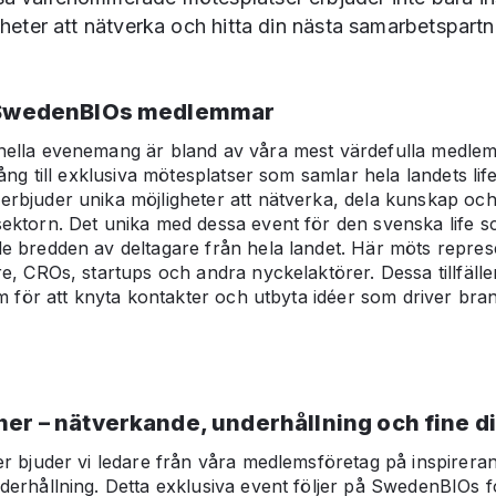
heter att nätverka och hitta din nästa samarbetspartn
r SwedenBIOs medlemmar
ella evenemang är bland av våra mest värdefulla medle
ång till exklusiva mötesplatser som samlar hela landets li
bjuder unika möjligheter att nätverka, dela kunskap och
ektorn. Det unika med dessa event för den svenska life 
 bredden av deltagare från hela landet. Här möts represe
e, CROs, startups och andra nyckelaktörer. Dessa tillfäll
rm för att knyta kontakter och utbyta idéer som driver bra
ner – nätverkande, underhållning och fine d
r bjuder vi ledare från våra medlemsföretag på inspireran
erhållning. Detta exklusiva event följer på SwedenBIOs 