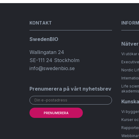
KONTAKT
INFOR
SwedenBIO
Nätver
Wallingatan 24
Vi utökar 
SE-111 24 Stockholm
Executive
info@swedenbio.se
Nordic Li
Internatio
Life scie
Prenumerera på vårt nyhetsbrev
akademis
Kunsk
Vi bygge
PRENUMERERA
Kurser oc
Rapporter
Webbinar