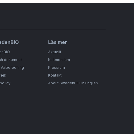
edenBIO
Läs mer
enBIO
Aktuellt
ch dokument
Kalendarium
& Valberedning
Pressrum
verk
Kontakt
spolicy
About SwedenBIO in English