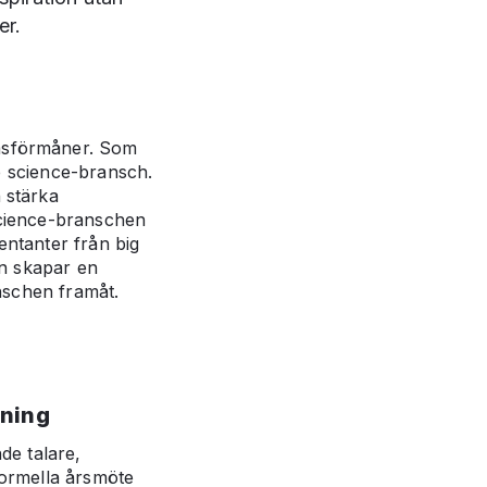
er.
msförmåner. Som
fe science-bransch.
 stärka
science-branschen
ntanter från big
en skapar en
nschen framåt.
ining
de talare,
formella årsmöte