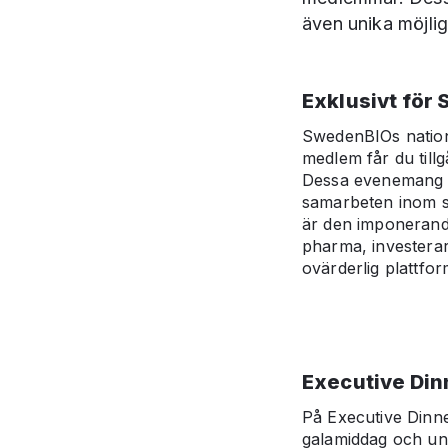
även unika möjlig
Exklusivt fö
SwedenBIOs nation
medlem får du tillg
Dessa evenemang er
samarbeten inom s
är den imponerande
pharma, investerar
ovärderlig plattfo
Executive Din
På Executive Dinne
galamiddag och und