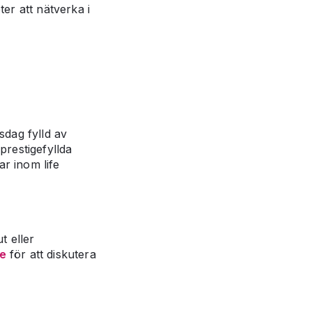
er att nätverka i
sdag fylld av
prestigefyllda
r inom life
t eller
e
för att diskutera