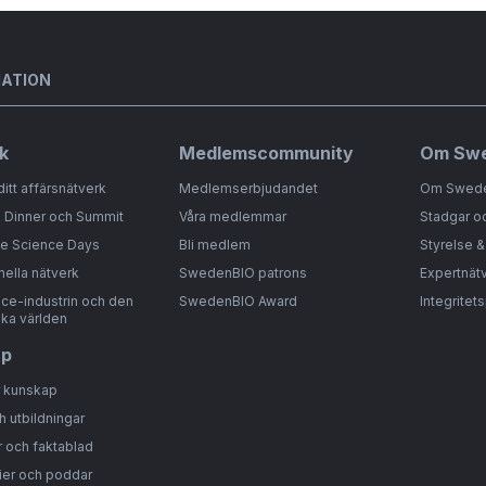
MATION
k
Medlemscommunity
Om Sw
ditt affärsnätverk
Medlemserbjudandet
Om Swed
 Dinner och Summit
Våra medlemmar
Stadgar o
fe Science Days
Bli medlem
Styrelse 
nella nätverk
SwedenBIO patrons
Expertnät
nce-industrin och den
SwedenBIO Award
Integritet
ka världen
ap
r kunskap
h utbildningar
 och faktablad
ier och poddar