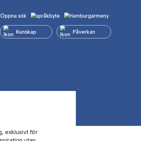
Kunskap
Påverkan
 exklusivt för
piration utan