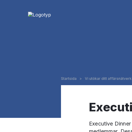
Startsida
>
Vi utökar ditt affärsnätverk
Execut
Executive Dinner
medlemmar. Dessa