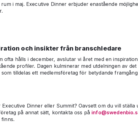
s rum i maj. Executive Dinner erbjuder enastående möjlighet
r.
ration och insikter från branschledare
ofta hålls i december, avslutar vi året med en inspiration
stående profiler. Dagen kulminerar med utdelningen av det 
som tilldelas ett medlemsföretag för betydande framgånga
 Executive Dinner eller Summit? Oavsett om du vill ställa u
företag på annat sätt, kontakta oss på
info@swedenbio.s
 finns.