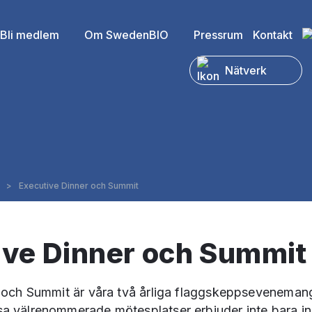
Bli medlem
Om SwedenBIO
Pressrum
Kontakt
Nätverk
>
Executive Dinner och Summit
ive Dinner och Summit
 och Summit är våra två årliga flaggskeppsevenemang,
 välrenommerade mötesplatser erbjuder inte bara ins