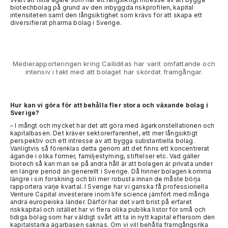
biotechbolag på grund av den inbyggda riskprofilen, kapital
intensiteten samt den långsiktighet som krävs för att skapa ett
diversifierat pharma bolag i Sverige.
Medierapporteringen kring Calliditas har varit omfattande och
intensiv i takt med att bolaget har skördat framgångar.
Hur kan vi göra för att behålla fler stora och växande bolag i
Sverige?
– I mångt och mycket har det att göra med ägarkonstellationen och
kapitalbasen. Det kräver sektorerfarenhet, ett mer långsiktigt
perspektiv och ett intresse av att bygga substantiella bolag.
Vanligtvis så förenklas detta genom att det finns ett koncentrerat
ägande i olika former, familjestyrning, stiftelser etc. Vad gäller
biotech så kan man se på andra håll är att bolagen är privata under
en längre period än generellt i Sverige. Då hinner bolagen komma
längre i sin forskning och bli mer robusta innan de måste börja
rapportera varje kvartal. I Sverige har vi ganska få professionella
Venture Capital investerare inom life science jämfört med många
andra europeiska länder. Därför har det varit brist på erfaret
riskkapital och istället har vi flera olika publika listor för små och
tidiga bolag som har väldigt svårt att ta in nytt kapital eftersom den
kapitalstarka ägarbasen saknas. Om vi vill behålla framgångsrika