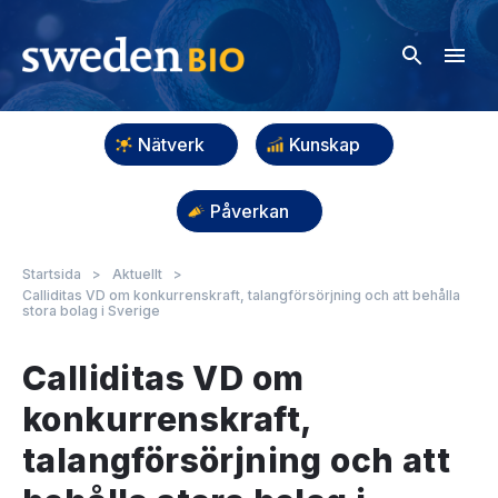
Nätverk
Kunskap
Påverkan
Startsida
>
Aktuellt
>
Calliditas VD om konkurrenskraft, talangförsörjning och att behålla
stora bolag i Sverige
Calliditas VD om
konkurrenskraft,
talangförsörjning och att