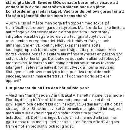
ständigt aktuell. SwedenBIOs senaste barometer visade att
endast 30% av de undersökta bolagen hade en jämn
könsfördelning i ledarskapet. Vad tror du behövs göras för att
förbättra jämställdheten inom branschen?
– Som alltid så måste man börja från toppen med fokus på
framförallt valberedningar och styrelser. Man borde kanske limitera
hur många valberedningar en person kan sitta i, och stora /
inflytelserika aktieägare borde vara tvungna att byta ut sina
representanter regelbundet. Nätverk behöver förnyas och
utmanas. Om en VD kontinuerligt skapar samma sorts
ledningsgrupp så borde styrelsen ifrågasätta processen. Man
borde kanske också diskutera hur många styrelser en person bör
sitta i och för hur länge. Det behövs dessutom alltid ett fokus på
mentorskap, ledarskap utbildning och introduktion av lovande
talanger till relevanta nätverk för att utveckla interna resurser.
Slutligen så behöver man lyfta fram positiva förebilder och
succéer, hur kan man eftersträva något man aldrig sett eller
upplevt?
Hur planerar du att fira den här milstolpen?
– Med min ”familj” sedan 7 år tillbaka! Vi har ett nationellt säljmöte i
Florida, där jag träffar all fältbaserad personal – vilket är ett
privilegium och oerhört kul och insiktsfullt. Sedan har vi ett globalt
strategimöte i Stockholm vilket är en unik möjlighet att interagera
med alla olika avdelningar och naturligtvis fira allt som vi
åstadkommit. Det finns inget bättre än att fira med alla som har
gjort denna resa möjlig – det är absolut en ”team effort”. Jag ser
fram emot en produktiv och rolig höst!