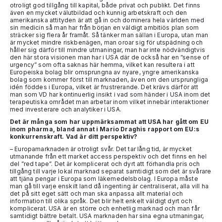
otroligt god tillgång till kapital, både privat och publikt. Det finns
även en mycket välutbildad och kunnig arbetskraft och den
amerikanska attityden är att gå in och dominera hela världen med
sin medicin så man har från början en väldigt ambitiös plan som
sträcker sig flera år framåt. Så tänker man sällan i Europa, utan man
är mycket mindre riskbenägen, man oroar sig för utspädning och
håller sig därför till mindre utmaningar, man har inte nödvändigtvis
den här stora visionen man har i USA där de också har en ”sense of
urgency” som ofta saknas här hemma, vilket kan resultera i att
Europeiska bolag blir omsprungna av nyare, yngre amerikanska
bolag som kommer först till marknaden, även om den ursprungliga
idén föddes i Europa, vilket är frustrerande. Det krävs därför att
man som VD har kontinuerlig insikt i vad som händer i USA inom det
terapeutiska området man arbetar inom vilket innebär interaktioner
med investerare och analytiker i USA.
Det är många som har uppmärksammat att USA har gått om EU
inom pharma, bland annat i Mario Draghis rapport om EU:s
konkurrenskraft. Vad är ditt perspektiv?
– Europamarknaden är otroligt svår. Det tar lång tid, är mycket
utmanande från ett market access perspektiv och det finns en hel
del ”red tape”. Det är komplicerat och dyrt att förhandla pris och
tillgång till varje lokal marknad separat samtidigt som det är svårare
att tjäna pengar i Europa som läkemedelsbolag. I Europa måste
man gå till varje enskilt land då ingenting är centraliserat, alla vill ha
det på sitt eget sätt och man ska anpassa allt material och
information till olika språk. Det blir helt enkelt väldigt dyrt och
komplicerat. USA är en större och enhetlig marknad och man får
samtidigt bättre betalt. USA marknaden har sina egna utmaningar,