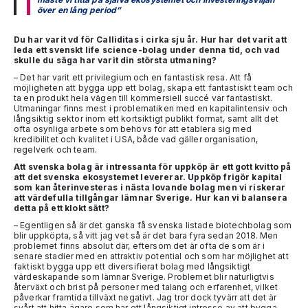
över en lång period”
Du har varit vd för Calliditas i cirka sju år. Hur har det varit att
leda ett svenskt life science-bolag under denna tid, och vad
skulle du säga har varit din största utmaning?
– Det har varit ett privilegium och en fantastisk resa. Att få
möjligheten att bygga upp ett bolag, skapa ett fantastiskt team och
ta en produkt hela vägen till kommersiell succé var fantastiskt.
Utmaningar finns mest i problematiken med en kapitalintensiv och
långsiktig sektor inom ett kortsiktigt publikt format, samt allt det
ofta osynliga arbete som behövs för att etablera sig med
kredibilitet och kvalitet i USA, både vad gäller organisation,
regelverk och team.
Att svenska bolag är intressanta för uppköp är ett gott kvitto på
att det svenska ekosystemet levererar. Uppköp frigör kapital
som kan återinvesteras i nästa lovande bolag men vi riskerar
att värdefulla tillgångar lämnar Sverige. Hur kan vi balansera
detta på ett klokt sätt?
– Egentligen så är det ganska få svenska listade biotechbolag som
blir uppköpta, så vitt jag vet så är det bara fyra sedan 2018. Men
problemet finns absolut där, eftersom det är ofta de som är i
senare stadier med en attraktiv potential och som har möjlighet att
faktiskt bygga upp ett diversifierat bolag med långsiktigt
värdeskapande som lämnar Sverige. Problemet blir naturligtvis
återväxt och brist på personer med talang och erfarenhet, vilket
påverkar framtida tillväxt negativt. Jag tror dock tyvärr att det är
svårt att hitta ägare som har ett långsiktigt intresse av att bygga