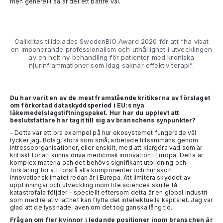
men generellt så är det ett bättre val.
Calliditas tilldelades SwedenBIO Award 2020 för att “ha visat
en imponerande professionalism och uthållighet i utvecklingen
av en helt ny behandling för patienter med kroniska
njurinflammationer som idag saknar effektiv terapi”.
Du har varit en av de mest framstående kritikerna av förslaget
om förkortad dataskyddsperiod i EU:s nya
läkemedelslagstiftningspaket. Hur har du upplevt att
beslutsfattare har tagit till sig av branschens synpunkter?
– Detta var ett bra exempel på hur ekosystemet fungerade väl
tycker jag. Bolag, stora som små, arbetade tillsammans genom
intresseorganisationer, eller enskilt, med att klargöra vad som är
kritiskt för att kunna driva medicinsk innovation i Europa. Detta är
komplex materia och det behövs signifikant utbildning och
förklaring för att förstå alla komponenter och hur skört
innovationsklimatet redan är i Europa. Att limitera skyddet av
uppfinningar och utveckling inom life sciences skulle få
katastrofala följder – speciellt eftersom detta är en global industri
som med relativ lätthet kan flytta det intellektuella kapitalet. Jag var
glad att de lyssnade, även om det tog ganska lång tid.
Frågan om fler kvinnor i ledande positioner inom branschen är