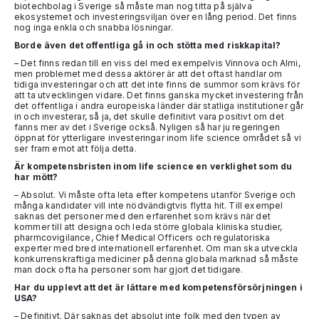
biotechbolag i Sverige så måste man nog titta på själva
ekosystemet och investeringsviljan över en lång period. Det finns
nog inga enkla och snabba lösningar.
Borde även det offentliga gå in och stötta med riskkapital?
– Det finns redan till en viss del med exempelvis Vinnova och Almi,
men problemet med dessa aktörer är att det oftast handlar om
tidiga investeringar och att det inte finns de summor som krävs för
att ta utvecklingen vidare. Det finns ganska mycket investering från
det offentliga i andra europeiska länder där statliga institutioner går
in och investerar, så ja, det skulle definitivt vara positivt om det
fanns mer av det i Sverige också. Nyligen så har ju regeringen
öppnat för ytterligare investeringar inom life science området så vi
ser fram emot att följa detta.
Är kompetensbristen inom life science en verklighet som du
har mött?
– Absolut. Vi måste ofta leta efter kompetens utanför Sverige och
många kandidater vill inte nödvändigtvis flytta hit. Till exempel
saknas det personer med den erfarenhet som krävs när det
kommer till att designa och leda större globala kliniska studier,
pharmcovigilance, Chief Medical Officers och regulatoriska
experter med bred internationell erfarenhet. Om man ska utveckla
konkurrenskraftiga mediciner på denna globala marknad så måste
man dock ofta ha personer som har gjort det tidigare.
Har du upplevt att det är lättare med kompetensförsörjningen i
USA?
– Definitivt. Där saknas det absolut inte folk med den typen av