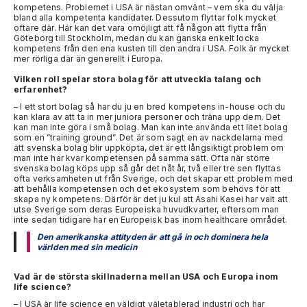
kompetens. Problemet i USA är nästan omvänt – vem ska du välja
bland alla kompetenta kandidater. Dessutom flyttar folk mycket
oftare där. Här kan det vara omöjligt att få någon att flytta från
Göteborg till Stockholm, medan du kan ganska enkelt locka
kompetens från den ena kusten till den andra i USA. Folk är mycket
mer rörliga där än generellt i Europa.
Vilken roll spelar stora bolag för att utveckla talang och
erfarenhet?
– I ett stort bolag så har du ju en bred kompetens in-house och du
kan klara av att ta in mer juniora personer och träna upp dem. Det
kan man inte göra i små bolag. Man kan inte använda ett litet bolag
som en ”training ground”. Det är som sagt en av nackdelarna med
att svenska bolag blir uppköpta, det är ett långsiktigt problem om
man inte har kvar kompetensen på samma sätt. Ofta när större
svenska bolag köps upp så går det nåt år, två eller tre sen flyttas
ofta verksamheten ut från Sverige, och det skapar ett problem med
att behålla kompetensen och det ekosystem som behövs för att
skapa ny kompetens. Därför är det ju kul att Asahi Kasei har valt att
utse Sverige som deras Europeiska huvudkvarter, eftersom man
inte sedan tidigare har en Europeisk bas inom healthcare området.
Den amerikanska attityden är att gå in och dominera hela
världen med sin medicin
Vad är de största skillnaderna mellan USA och Europa inom
life science?
– I USA är life science en väldigt väletablerad industri och har