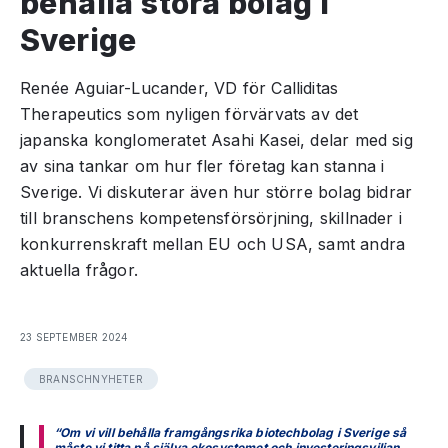
behålla stora bolag i
Sverige
Renée Aguiar-Lucander, VD för Calliditas
Therapeutics som nyligen förvärvats av det
japanska konglomeratet Asahi Kasei, delar med sig
av sina tankar om hur fler företag kan stanna i
Sverige. Vi diskuterar även hur större bolag bidrar
till branschens kompetensförsörjning, skillnader i
konkurrenskraft mellan EU och USA, samt andra
aktuella frågor.
23 SEPTEMBER 2024
BRANSCHNYHETER
“Om vi vill behålla framgångsrika biotechbolag i Sverige så
måste vi titta på själva ekosystemet och investeringsviljan