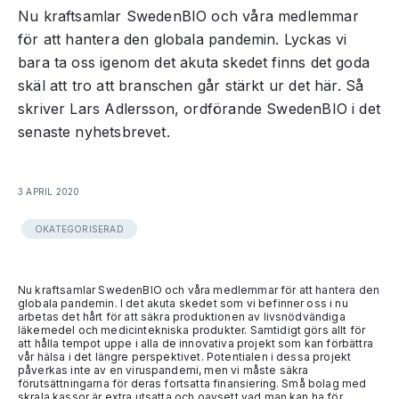
Nu kraftsamlar SwedenBIO och våra medlemmar
för att hantera den globala pandemin. Lyckas vi
bara ta oss igenom det akuta skedet finns det goda
skäl att tro att branschen går stärkt ur det här. Så
skriver Lars Adlersson, ordförande SwedenBIO i det
senaste nyhetsbrevet.
3 APRIL 2020
OKATEGORISERAD
Nu kraftsamlar SwedenBIO och våra medlemmar för att hantera den
globala pandemin. I det akuta skedet som vi befinner oss i nu
arbetas det hårt för att säkra produktionen av livsnödvändiga
läkemedel och medicintekniska produkter. Samtidigt görs allt för
att hålla tempot uppe i alla de innovativa projekt som kan förbättra
vår hälsa i det längre perspektivet. Potentialen i dessa projekt
påverkas inte av en viruspandemi, men vi måste säkra
förutsättningarna för deras fortsatta finansiering. Små bolag med
skrala kassor är extra utsatta och oavsett vad man kan ha för