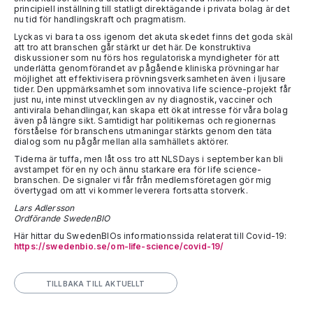
principiell inställning till statligt direktägande i privata bolag är det
nu tid för handlingskraft och pragmatism.
Lyckas vi bara ta oss igenom det akuta skedet finns det goda skäl
att tro att branschen går stärkt ur det här. De konstruktiva
diskussioner som nu förs hos regulatoriska myndigheter för att
underlätta genomförandet av pågående kliniska prövningar har
möjlighet att effektivisera prövningsverksamheten även i ljusare
tider. Den uppmärksamhet som innovativa life science-projekt får
just nu, inte minst utvecklingen av ny diagnostik, vacciner och
antivirala behandlingar, kan skapa ett ökat intresse för våra bolag
även på längre sikt. Samtidigt har politikernas och regionernas
förståelse för branschens utmaningar stärkts genom den täta
dialog som nu pågår mellan alla samhällets aktörer.
Tiderna är tuffa, men låt oss tro att NLSDays i september kan bli
avstampet för en ny och ännu starkare era för life science-
branschen. De signaler vi får från medlemsföretagen gör mig
övertygad om att vi kommer leverera fortsatta storverk.
Lars Adlersson
Ordförande SwedenBIO
Här hittar du SwedenBIOs informationssida relaterat till Covid-19:
https://swedenbio.se/om-life-science/covid-19/
TILLBAKA TILL AKTUELLT