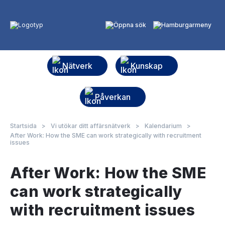
Nätverk
Kunskap
Påverkan
Startsida
>
Vi utökar ditt affärsnätverk
>
Kalendarium
>
After Work: How the SME can work strategically with recruitment
issues
After Work: How the SME
can work strategically
with recruitment issues