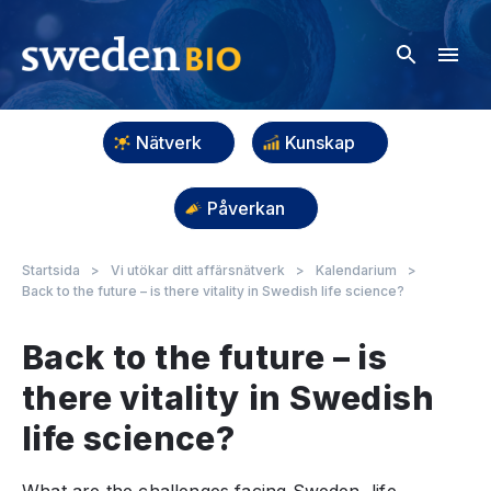
Nätverk
Kunskap
Påverkan
Startsida
>
Vi utökar ditt affärsnätverk
>
Kalendarium
>
Back to the future – is there vitality in Swedish life science?
Back to the future – is
there vitality in Swedish
life science?