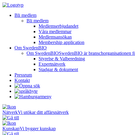
Bli medlem
Bli medlem
Medlemserbjudandet
Våra medlemmar
Medlemsansökan
Membership application
Om SwedenBIO
Om SwedenBIO
SwedenBIO är branschorganisationen för 
Styrelse & Valberedning
Expertnätverk
Stadgar & dokument
Pressrum
Kontakt
Nätverk
Vi utökar ditt affärsnätverk
Kunskap
Vi bygger kunskap