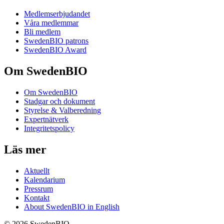
Medlemserbjudandet
Våra medlemmar
Bli medlem
SwedenBIO patrons
SwedenBIO Award
Om SwedenBIO
Om SwedenBIO
Stadgar och dokument
Styrelse & Valberedning
Expertnätverk
Integritetspolicy
Läs mer
Aktuellt
Kalendarium
Pressrum
Kontakt
About SwedenBIO in English
© 2026 SwedenBIO