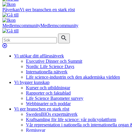
Påverkan
Vi ger branschen en stark röst
Medlemscommunity
Medlemscommunity
Vi utökar ditt affärsnätverk
Executive Dinner och Summit
Nordic Life Science Days
Internationella nätverk
Life science-industrin och den akademiska världen
Vi bygger kunskap
Kurser och utbildningar
Rapporter och faktablad
Life Science Barometer survey
Webbinarier och poddar
Vi ger branschen en stark röst
SwedenBIOs expertnätverk
Kraftsamling för life science: vår policyplattform
Vår representation i nationella och internationella organ
Remissvar