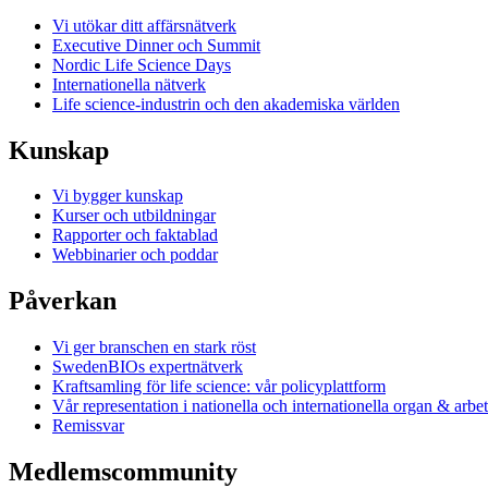
Vi utökar ditt affärsnätverk
Executive Dinner och Summit
Nordic Life Science Days
Internationella nätverk
Life science-industrin och den akademiska världen
Kunskap
Vi bygger kunskap
Kurser och utbildningar
Rapporter och faktablad
Webbinarier och poddar
Påverkan
Vi ger branschen en stark röst
SwedenBIOs expertnätverk
Kraftsamling för life science: vår policyplattform
Vår representation i nationella och internationella organ & arbe
Remissvar
Medlemscommunity