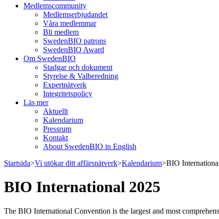
Medlemscommunity
Medlemserbjudandet
Våra medlemmar
Bli medlem
SwedenBIO patrons
SwedenBIO Award
Om SwedenBIO
Stadgar och dokument
Styrelse & Valberedning
Expertnätverk
Integritetspolicy
Läs mer
Aktuellt
Kalendarium
Pressrum
Kontakt
About SwedenBIO in English
Startsida
>
Vi utökar ditt affärsnätverk
>
Kalendarium
>
BIO Internationa
BIO International 2025
The BIO International Convention is the largest and most comprehensiv