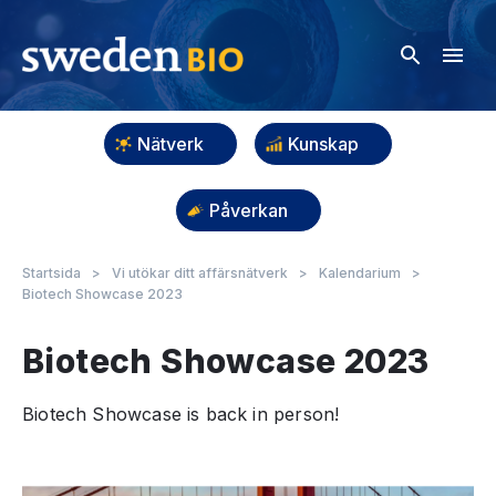
Nätverk
Kunskap
Påverkan
Startsida
>
Vi utökar ditt affärsnätverk
>
Kalendarium
>
Biotech Showcase 2023
Biotech Showcase 2023
Biotech Showcase is back in person!