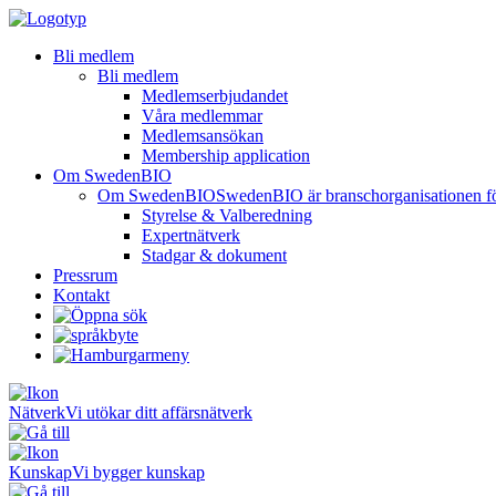
Bli medlem
Bli medlem
Medlemserbjudandet
Våra medlemmar
Medlemsansökan
Membership application
Om SwedenBIO
Om SwedenBIO
SwedenBIO är branschorganisationen för 
Styrelse & Valberedning
Expertnätverk
Stadgar & dokument
Pressrum
Kontakt
Nätverk
Vi utökar ditt affärsnätverk
Kunskap
Vi bygger kunskap