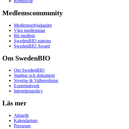
Remissvar
Medlemscommunity
Medlemserbjudandet
Våra medlemmar
Bli medlem
SwedenBIO patrons
SwedenBIO Award
Om SwedenBIO
Om SwedenBIO
Stadgar och dokument
Styrelse & Valberedning
Expertnätverk
Integritetspolicy
Läs mer
Aktuellt
Kalendarium
Pressrum