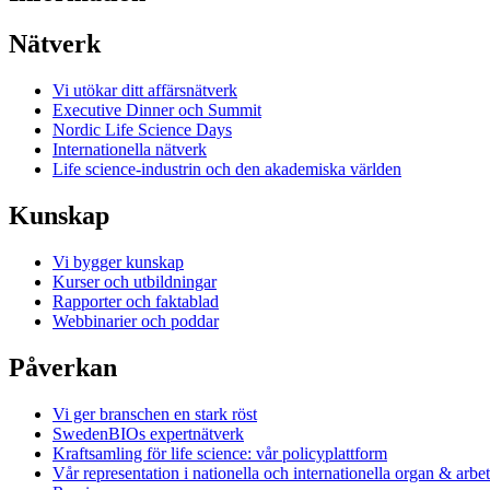
Nätverk
Vi utökar ditt affärsnätverk
Executive Dinner och Summit
Nordic Life Science Days
Internationella nätverk
Life science-industrin och den akademiska världen
Kunskap
Vi bygger kunskap
Kurser och utbildningar
Rapporter och faktablad
Webbinarier och poddar
Påverkan
Vi ger branschen en stark röst
SwedenBIOs expertnätverk
Kraftsamling för life science: vår policyplattform
Vår representation i nationella och internationella organ & arbe