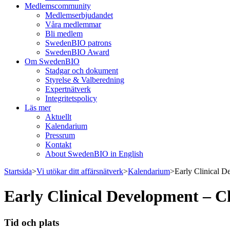
Medlemscommunity
Medlemserbjudandet
Våra medlemmar
Bli medlem
SwedenBIO patrons
SwedenBIO Award
Om SwedenBIO
Stadgar och dokument
Styrelse & Valberedning
Expertnätverk
Integritetspolicy
Läs mer
Aktuellt
Kalendarium
Pressrum
Kontakt
About SwedenBIO in English
Startsida
>
Vi utökar ditt affärsnätverk
>
Kalendarium
>
Early Clinical D
Early Clinical Development – C
Tid och plats