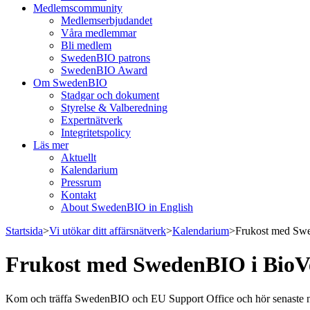
Medlemscommunity
Medlemserbjudandet
Våra medlemmar
Bli medlem
SwedenBIO patrons
SwedenBIO Award
Om SwedenBIO
Stadgar och dokument
Styrelse & Valberedning
Expertnätverk
Integritetspolicy
Läs mer
Aktuellt
Kalendarium
Pressrum
Kontakt
About SwedenBIO in English
Startsida
>
Vi utökar ditt affärsnätverk
>
Kalendarium
>
Frukost med Sw
Frukost med SwedenBIO i Bio
Kom och träffa SwedenBIO och EU Support Office och hör senaste nytt 