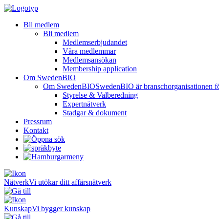
Bli medlem
Bli medlem
Medlemserbjudandet
Våra medlemmar
Medlemsansökan
Membership application
Om SwedenBIO
Om SwedenBIO
SwedenBIO är branschorganisationen för 
Styrelse & Valberedning
Expertnätverk
Stadgar & dokument
Pressrum
Kontakt
Nätverk
Vi utökar ditt affärsnätverk
Kunskap
Vi bygger kunskap