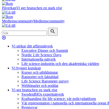
Påverkan
Vi ger branschen en stark röst
Medlemscommunity
Medlemscommunity
Vi utökar ditt affärsnätverk
Executive Dinner och Summit
Nordic Life Science Days
Internationella nätverk
Life science-industrin och den akademiska världen
Vi bygger kunskap
Kurser och utbildningar
Rapporter och faktablad
Life Science Barometer survey
Webbinarier och poddar
Vi ger branschen en stark röst
SwedenBIOs expertnätverk
Kraftsamling för life science: vår policyplattform
Vår representation i nationella och internationella organ
Remissvar