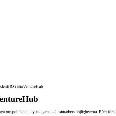
edenBIO i BioVentureHub
VentureHub
om politiken, utlysningarna och samarbetsmöjligheterna. Efter föredrag