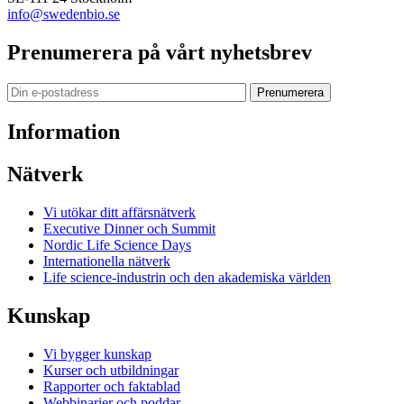
info@swedenbio.se
Prenumerera på vårt nyhetsbrev
Prenumerera
Information
Nätverk
Vi utökar ditt affärsnätverk
Executive Dinner och Summit
Nordic Life Science Days
Internationella nätverk
Life science-industrin och den akademiska världen
Kunskap
Vi bygger kunskap
Kurser och utbildningar
Rapporter och faktablad
Webbinarier och poddar