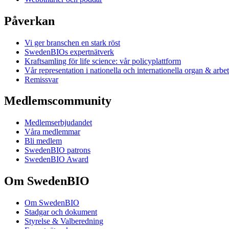
Påverkan
Vi ger branschen en stark röst
SwedenBIOs expertnätverk
Kraftsamling för life science: vår policyplattform
Vår representation i nationella och internationella organ & arbe
Remissvar
Medlemscommunity
Medlemserbjudandet
Våra medlemmar
Bli medlem
SwedenBIO patrons
SwedenBIO Award
Om SwedenBIO
Om SwedenBIO
Stadgar och dokument
Styrelse & Valberedning