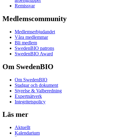
arbetsgrupper
Remissvar
Medlemscommunity
Medlemserbjudandet
Våra medlemmar
Bli medlem
SwedenBIO patrons
SwedenBIO Award
Om SwedenBIO
Om SwedenBIO
Stadgar och dokument
Styrelse & Valberedning
Expertnätverk
Integritetspolicy
Läs mer
Aktuellt
Kalendarium