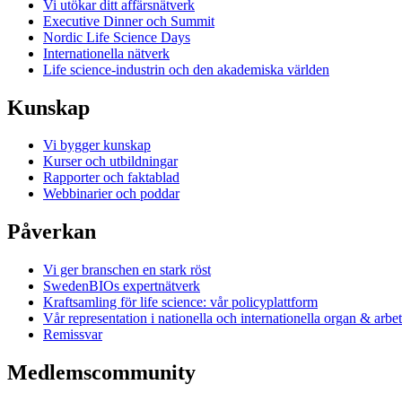
Vi utökar ditt affärsnätverk
Executive Dinner och Summit
Nordic Life Science Days
Internationella nätverk
Life science-industrin och den akademiska världen
Kunskap
Vi bygger kunskap
Kurser och utbildningar
Rapporter och faktablad
Webbinarier och poddar
Påverkan
Vi ger branschen en stark röst
SwedenBIOs expertnätverk
Kraftsamling för life science: vår policyplattform
Vår representation i nationella och internationella organ & arbe
Remissvar
Medlemscommunity