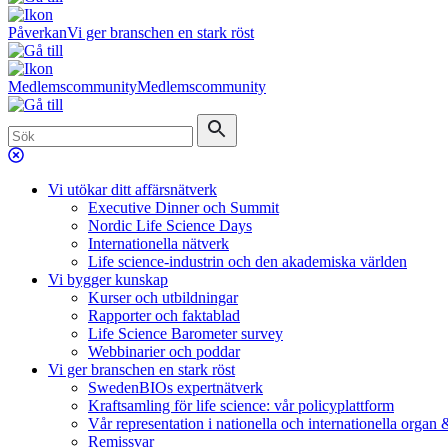
Påverkan
Vi ger branschen en stark röst
Medlemscommunity
Medlemscommunity
Vi utökar ditt affärsnätverk
Executive Dinner och Summit
Nordic Life Science Days
Internationella nätverk
Life science-industrin och den akademiska världen
Vi bygger kunskap
Kurser och utbildningar
Rapporter och faktablad
Life Science Barometer survey
Webbinarier och poddar
Vi ger branschen en stark röst
SwedenBIOs expertnätverk
Kraftsamling för life science: vår policyplattform
Vår representation i nationella och internationella organ
Remissvar