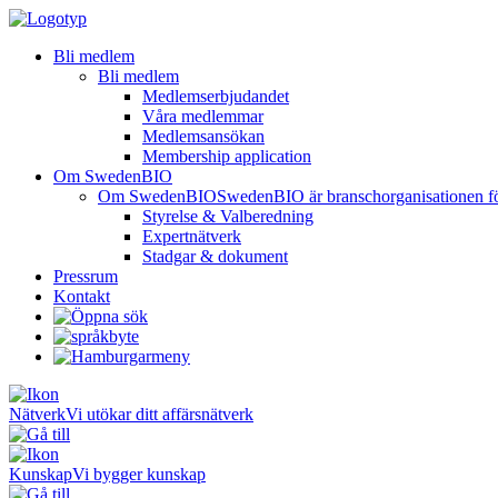
Bli medlem
Bli medlem
Medlemserbjudandet
Våra medlemmar
Medlemsansökan
Membership application
Om SwedenBIO
Om SwedenBIO
SwedenBIO är branschorganisationen för 
Styrelse & Valberedning
Expertnätverk
Stadgar & dokument
Pressrum
Kontakt
Nätverk
Vi utökar ditt affärsnätverk
Kunskap
Vi bygger kunskap