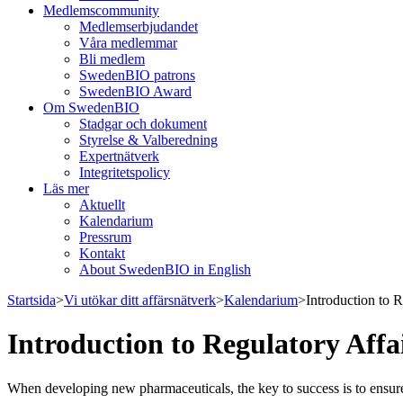
Medlemscommunity
Medlemserbjudandet
Våra medlemmar
Bli medlem
SwedenBIO patrons
SwedenBIO Award
Om SwedenBIO
Stadgar och dokument
Styrelse & Valberedning
Expertnätverk
Integritetspolicy
Läs mer
Aktuellt
Kalendarium
Pressrum
Kontakt
About SwedenBIO in English
Startsida
>
Vi utökar ditt affärsnätverk
>
Kalendarium
>
Introduction to 
Introduction to Regulatory Aff
When developing new pharmaceuticals, the key to success is to ensure