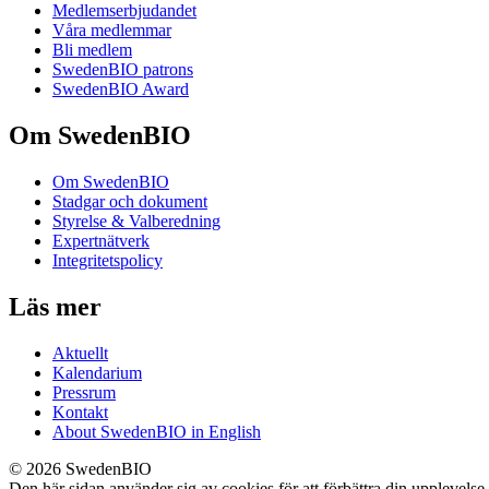
Medlemserbjudandet
Våra medlemmar
Bli medlem
SwedenBIO patrons
SwedenBIO Award
Om SwedenBIO
Om SwedenBIO
Stadgar och dokument
Styrelse & Valberedning
Expertnätverk
Integritetspolicy
Läs mer
Aktuellt
Kalendarium
Pressrum
Kontakt
About SwedenBIO in English
© 2026 SwedenBIO
Den här sidan använder sig av cookies för att förbättra din upplevelse