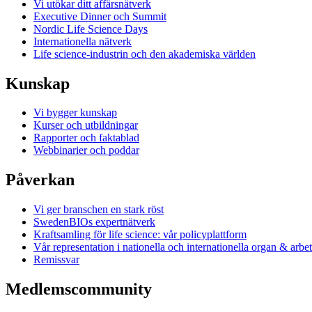
Vi utökar ditt affärsnätverk
Executive Dinner och Summit
Nordic Life Science Days
Internationella nätverk
Life science-industrin och den akademiska världen
Kunskap
Vi bygger kunskap
Kurser och utbildningar
Rapporter och faktablad
Webbinarier och poddar
Påverkan
Vi ger branschen en stark röst
SwedenBIOs expertnätverk
Kraftsamling för life science: vår policyplattform
Vår representation i nationella och internationella organ & arbe
Remissvar
Medlemscommunity