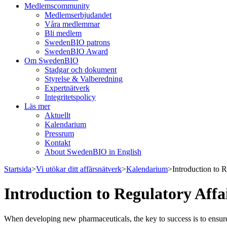
Medlemscommunity
Medlemserbjudandet
Våra medlemmar
Bli medlem
SwedenBIO patrons
SwedenBIO Award
Om SwedenBIO
Stadgar och dokument
Styrelse & Valberedning
Expertnätverk
Integritetspolicy
Läs mer
Aktuellt
Kalendarium
Pressrum
Kontakt
About SwedenBIO in English
Startsida
>
Vi utökar ditt affärsnätverk
>
Kalendarium
>
Introduction to 
Introduction to Regulatory Aff
When developing new pharmaceuticals, the key to success is to ensure