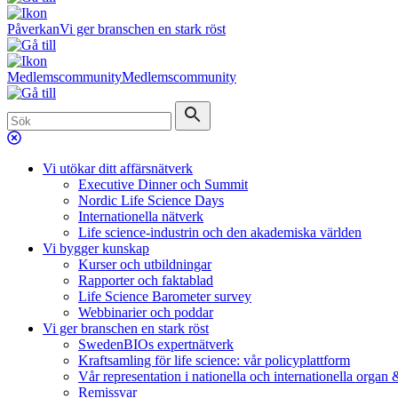
Påverkan
Vi ger branschen en stark röst
Medlemscommunity
Medlemscommunity
Vi utökar ditt affärsnätverk
Executive Dinner och Summit
Nordic Life Science Days
Internationella nätverk
Life science-industrin och den akademiska världen
Vi bygger kunskap
Kurser och utbildningar
Rapporter och faktablad
Life Science Barometer survey
Webbinarier och poddar
Vi ger branschen en stark röst
SwedenBIOs expertnätverk
Kraftsamling för life science: vår policyplattform
Vår representation i nationella och internationella organ
Remissvar