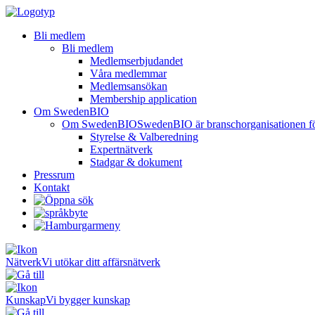
Bli medlem
Bli medlem
Medlemserbjudandet
Våra medlemmar
Medlemsansökan
Membership application
Om SwedenBIO
Om SwedenBIO
SwedenBIO är branschorganisationen för 
Styrelse & Valberedning
Expertnätverk
Stadgar & dokument
Pressrum
Kontakt
Nätverk
Vi utökar ditt affärsnätverk
Kunskap
Vi bygger kunskap