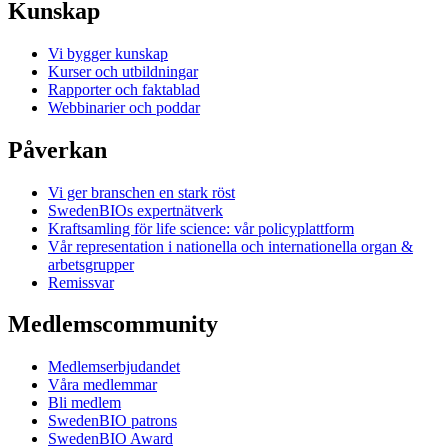
Kunskap
Vi bygger kunskap
Kurser och utbildningar
Rapporter och faktablad
Webbinarier och poddar
Påverkan
Vi ger branschen en stark röst
SwedenBIOs expertnätverk
Kraftsamling för life science: vår policyplattform
Vår representation i nationella och internationella organ &
arbetsgrupper
Remissvar
Medlemscommunity
Medlemserbjudandet
Våra medlemmar
Bli medlem
SwedenBIO patrons
SwedenBIO Award