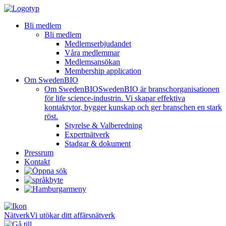
Bli medlem
Bli medlem
Medlemserbjudandet
Våra medlemmar
Medlemsansökan
Membership application
Om SwedenBIO
Om SwedenBIO
SwedenBIO är branschorganisationen
för life science-industrin. Vi skapar effektiva
kontaktytor, bygger kunskap och ger branschen en stark
röst.
Styrelse & Valberedning
Expertnätverk
Stadgar & dokument
Pressrum
Kontakt
Nätverk
Vi utökar ditt affärsnätverk