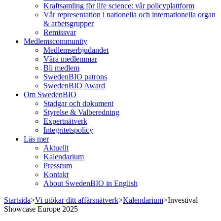
Kraftsamling för life science: vår policyplattform
Vår representation i nationella och internationella organ
& arbetsgrupper
Remissvar
Medlemscommunity
Medlemserbjudandet
Våra medlemmar
Bli medlem
SwedenBIO patrons
SwedenBIO Award
Om SwedenBIO
Stadgar och dokument
Styrelse & Valberedning
Expertnätverk
Integritetspolicy
Läs mer
Aktuellt
Kalendarium
Pressrum
Kontakt
About SwedenBIO in English
Startsida
>
Vi utökar ditt affärsnätverk
>
Kalendarium
>
Investival
Showcase Europe 2025