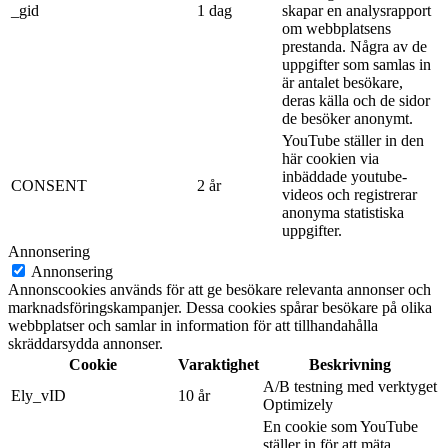
_gid
1 dag
skapar en analysrapport
om webbplatsens
prestanda. Några av de
uppgifter som samlas in
är antalet besökare,
deras källa och de sidor
de besöker anonymt.
YouTube ställer in den
här cookien via
inbäddade youtube-
CONSENT
2 år
videos och registrerar
anonyma statistiska
uppgifter.
Annonsering
Annonsering
Annonscookies används för att ge besökare relevanta annonser och
marknadsföringskampanjer. Dessa cookies spårar besökare på olika
webbplatser och samlar in information för att tillhandahålla
skräddarsydda annonser.
Cookie
Varaktighet
Beskrivning
A/B testning med verktyget
Ely_vID
10 år
Optimizely
En cookie som YouTube
ställer in för att mäta