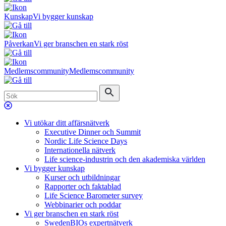
Kunskap
Vi bygger kunskap
Påverkan
Vi ger branschen en stark röst
Medlemscommunity
Medlemscommunity
Vi utökar ditt affärsnätverk
Executive Dinner och Summit
Nordic Life Science Days
Internationella nätverk
Life science-industrin och den akademiska världen
Vi bygger kunskap
Kurser och utbildningar
Rapporter och faktablad
Life Science Barometer survey
Webbinarier och poddar
Vi ger branschen en stark röst
SwedenBIOs expertnätverk