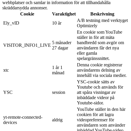
webbplatser och samlar in information för att tillhandahålla
skräddarsydda annonser.
Cookie
Varaktighet
Beskrivning
A/B testning med verktyget
Ely_vID
10 år
Optimizely
En cookie som YouTube
ställer in för att mäta
5 månader
bandbredd som avgör om
VISITOR_INFO1_LIVE
27 dagar
användaren får det nya
eller gamla
spelargränssnittet.
Denna cookie registrerar
1 år 1
xtc
användarens delning av
månad
innehåll via sociala medier.
YSC-cookie sätts av
Youtube och används för
YSC
session
att spåra visningar av
inbäddade videor på
Youtube-sidor.
YouTube ställer in den här
cookien för att lagra
yt-remote-connected-
aldrig
videopreferenser för
devices
användaren som använder
inbäddad YouTube-video.