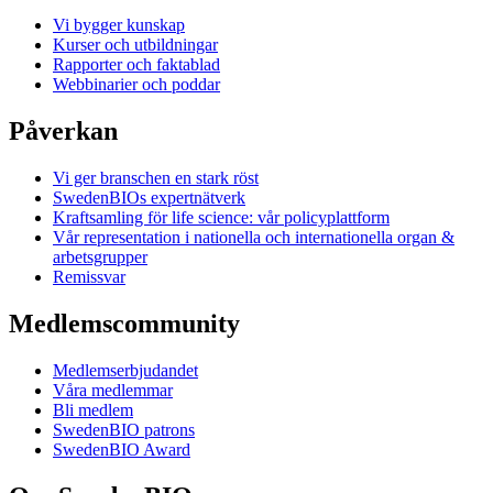
Vi bygger kunskap
Kurser och utbildningar
Rapporter och faktablad
Webbinarier och poddar
Påverkan
Vi ger branschen en stark röst
SwedenBIOs expertnätverk
Kraftsamling för life science: vår policyplattform
Vår representation i nationella och internationella organ &
arbetsgrupper
Remissvar
Medlemscommunity
Medlemserbjudandet
Våra medlemmar
Bli medlem
SwedenBIO patrons
SwedenBIO Award