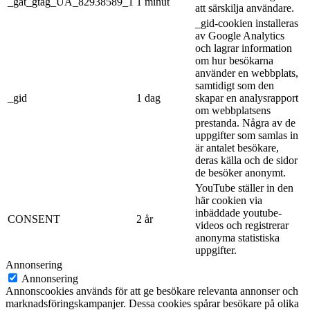
_gat_gtag_UA_82938589_1
1 minut
att särskilja användare.
_gid-cookien installeras
av Google Analytics
och lagrar information
om hur besökarna
använder en webbplats,
samtidigt som den
_gid
1 dag
skapar en analysrapport
om webbplatsens
prestanda. Några av de
uppgifter som samlas in
är antalet besökare,
deras källa och de sidor
de besöker anonymt.
YouTube ställer in den
här cookien via
inbäddade youtube-
CONSENT
2 år
videos och registrerar
anonyma statistiska
uppgifter.
Annonsering
Annonsering
Annonscookies används för att ge besökare relevanta annonser och
marknadsföringskampanjer. Dessa cookies spårar besökare på olika