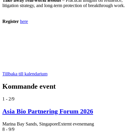
Take away real‑world lessons
– Practical insights on resilience,
litigation strategy, and long‑term protection of breakthrough work.
Register
here
Tillbaka till kalendarium
Kommande event
1 - 2/9
Asia Bio Partnering Forum 2026
Marina Bay Sands, Singapore
Externt evenemang
8 - 9/9