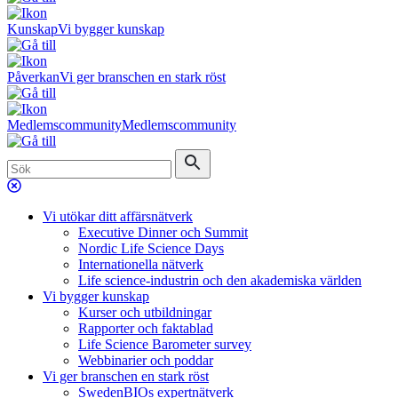
Kunskap
Vi bygger kunskap
Påverkan
Vi ger branschen en stark röst
Medlemscommunity
Medlemscommunity
Vi utökar ditt affärsnätverk
Executive Dinner och Summit
Nordic Life Science Days
Internationella nätverk
Life science-industrin och den akademiska världen
Vi bygger kunskap
Kurser och utbildningar
Rapporter och faktablad
Life Science Barometer survey
Webbinarier och poddar
Vi ger branschen en stark röst
SwedenBIOs expertnätverk