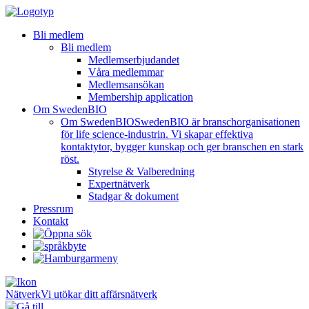
Bli medlem
Bli medlem
Medlemserbjudandet
Våra medlemmar
Medlemsansökan
Membership application
Om SwedenBIO
Om SwedenBIO
SwedenBIO är branschorganisationen
för life science-industrin. Vi skapar effektiva
kontaktytor, bygger kunskap och ger branschen en stark
röst.
Styrelse & Valberedning
Expertnätverk
Stadgar & dokument
Pressrum
Kontakt
Nätverk
Vi utökar ditt affärsnätverk