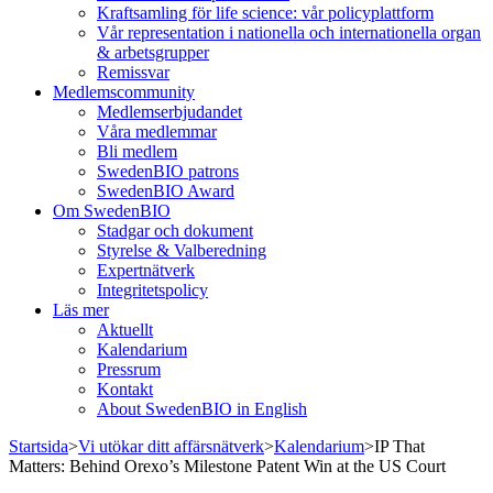
Kraftsamling för life science: vår policyplattform
Vår representation i nationella och internationella organ
& arbetsgrupper
Remissvar
Medlemscommunity
Medlemserbjudandet
Våra medlemmar
Bli medlem
SwedenBIO patrons
SwedenBIO Award
Om SwedenBIO
Stadgar och dokument
Styrelse & Valberedning
Expertnätverk
Integritetspolicy
Läs mer
Aktuellt
Kalendarium
Pressrum
Kontakt
About SwedenBIO in English
Startsida
>
Vi utökar ditt affärsnätverk
>
Kalendarium
>
IP That
Matters: Behind Orexo’s Milestone Patent Win at the US Court