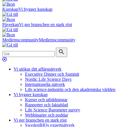
Kunskap
Vi bygger kunskap
Påverkan
Vi ger branschen en stark röst
Medlemscommunity
Medlemscommunity
Vi utökar ditt affärsnätverk
Executive Dinner och Summit
Nordic Life Science Days
Internationella nätverk
Life science-industrin och den akademiska världen
Vi bygger kunskap
Kurser och utbildningar
Rapporter och faktablad
Life Science Barometer survey
Webbinarier och poddar
Vi ger branschen en stark röst
SwedenBIOs expertnätverk