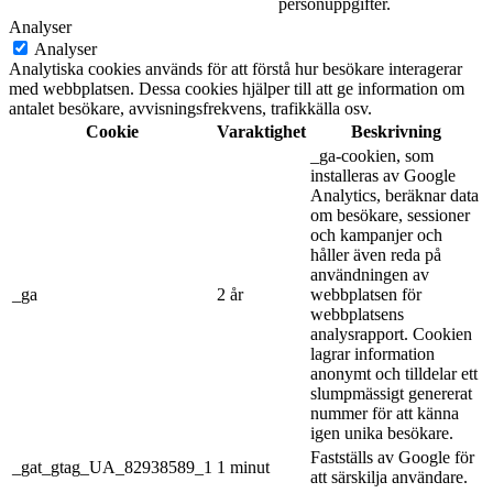
personuppgifter.
Analyser
Analyser
Analytiska cookies används för att förstå hur besökare interagerar
med webbplatsen. Dessa cookies hjälper till att ge information om
antalet besökare, avvisningsfrekvens, trafikkälla osv.
Cookie
Varaktighet
Beskrivning
_ga-cookien, som
installeras av Google
Analytics, beräknar data
om besökare, sessioner
och kampanjer och
håller även reda på
användningen av
_ga
2 år
webbplatsen för
webbplatsens
analysrapport. Cookien
lagrar information
anonymt och tilldelar ett
slumpmässigt genererat
nummer för att känna
igen unika besökare.
Fastställs av Google för
_gat_gtag_UA_82938589_1
1 minut
att särskilja användare.