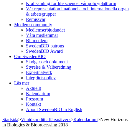
Kraftsamling för life science: vår policyplattform
Vår representation i nationella och internationella organ
& arbetsgrupper
Remissvar
Medlemscommunity
Medlemserbjudandet
Våra medlemmar
Bli medlem
SwedenBIO patrons
SwedenBIO Award
Om SwedenBIO
Stadgar och dokument
Styrelse & Valberedning
Expertnätverk
Integritetspolicy
Läs mer
Aktuellt
Kalendarium
Pressrum
Kontakt
About SwedenBIO in English
Startsida
>
Vi utökar ditt affärsnätverk
>
Kalendarium
>
New Horizons
in Biologics & Bioprocessing 2018