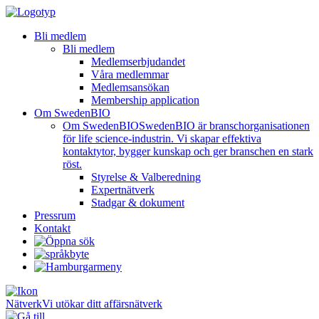
Bli medlem
Bli medlem
Medlemserbjudandet
Våra medlemmar
Medlemsansökan
Membership application
Om SwedenBIO
Om SwedenBIO
SwedenBIO är branschorganisationen
för life science-industrin. Vi skapar effektiva
kontaktytor, bygger kunskap och ger branschen en stark
röst.
Styrelse & Valberedning
Expertnätverk
Stadgar & dokument
Pressrum
Kontakt
Nätverk
Vi utökar ditt affärsnätverk