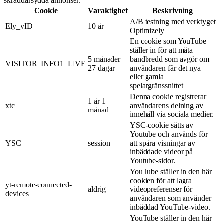
skräddarsydda annonser.
Cookie
Varaktighet
Beskrivning
A/B testning med verktyget
Ely_vID
10 år
Optimizely
En cookie som YouTube
ställer in för att mäta
5 månader
bandbredd som avgör om
VISITOR_INFO1_LIVE
27 dagar
användaren får det nya
eller gamla
spelargränssnittet.
Denna cookie registrerar
1 år 1
xtc
användarens delning av
månad
innehåll via sociala medier.
YSC-cookie sätts av
Youtube och används för
YSC
session
att spåra visningar av
inbäddade videor på
Youtube-sidor.
YouTube ställer in den här
cookien för att lagra
yt-remote-connected-
aldrig
videopreferenser för
devices
användaren som använder
inbäddad YouTube-video.
YouTube ställer in den här