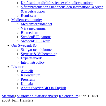
Kraftsamling för life science: vår policyplattform
Vår representation i nationella och internationella organ
& arbetsgrupper
Remissvar
Medlemscommunity
Medlemserbjudandet
Våra medlemmar
Bli medlem
SwedenBIO patrons
SwedenBIO Award
Om SwedenBIO
Stadgar och dokument
Styrelse & Valberedning
Expertnätverk
Integritetspolicy
Läs mer
Aktuellt
Kalendarium
Pressrum
Kontakt
About SwedenBIO in English
Startsida
>
Vi utökar ditt affärsnätverk
>
Kalendarium
>
Sofus Talks
about Tech Transfers