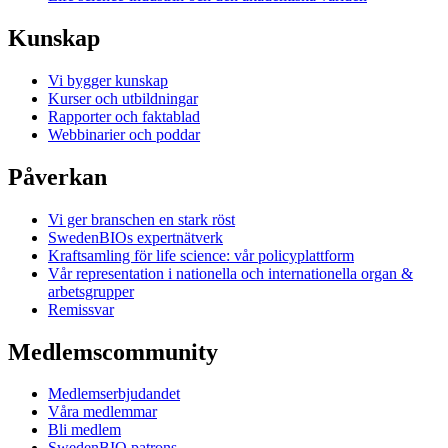
Kunskap
Vi bygger kunskap
Kurser och utbildningar
Rapporter och faktablad
Webbinarier och poddar
Påverkan
Vi ger branschen en stark röst
SwedenBIOs expertnätverk
Kraftsamling för life science: vår policyplattform
Vår representation i nationella och internationella organ &
arbetsgrupper
Remissvar
Medlemscommunity
Medlemserbjudandet
Våra medlemmar
Bli medlem
SwedenBIO patrons