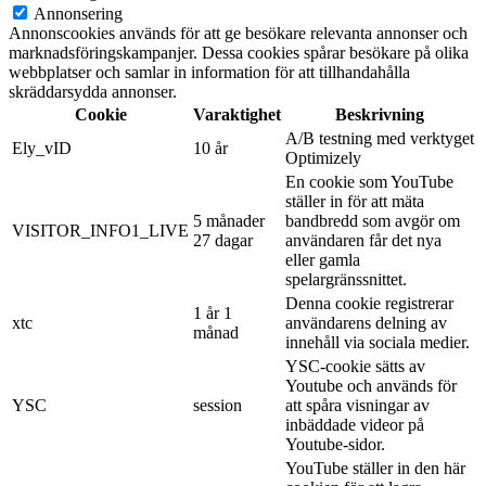
Annonsering
Annonscookies används för att ge besökare relevanta annonser och
marknadsföringskampanjer. Dessa cookies spårar besökare på olika
webbplatser och samlar in information för att tillhandahålla
skräddarsydda annonser.
Cookie
Varaktighet
Beskrivning
A/B testning med verktyget
Ely_vID
10 år
Optimizely
En cookie som YouTube
ställer in för att mäta
5 månader
bandbredd som avgör om
VISITOR_INFO1_LIVE
27 dagar
användaren får det nya
eller gamla
spelargränssnittet.
Denna cookie registrerar
1 år 1
xtc
användarens delning av
månad
innehåll via sociala medier.
YSC-cookie sätts av
Youtube och används för
YSC
session
att spåra visningar av
inbäddade videor på
Youtube-sidor.
YouTube ställer in den här