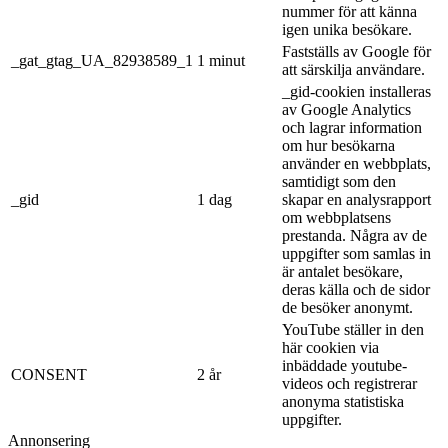
nummer för att känna
igen unika besökare.
Fastställs av Google för
_gat_gtag_UA_82938589_1
1 minut
att särskilja användare.
_gid-cookien installeras
av Google Analytics
och lagrar information
om hur besökarna
använder en webbplats,
samtidigt som den
_gid
1 dag
skapar en analysrapport
om webbplatsens
prestanda. Några av de
uppgifter som samlas in
är antalet besökare,
deras källa och de sidor
de besöker anonymt.
YouTube ställer in den
här cookien via
inbäddade youtube-
CONSENT
2 år
videos och registrerar
anonyma statistiska
uppgifter.
Annonsering