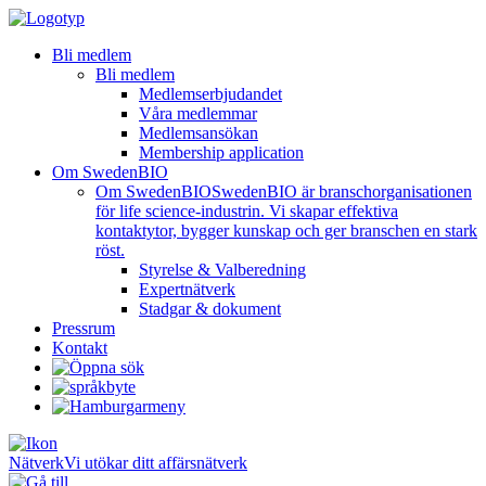
Bli medlem
Bli medlem
Medlemserbjudandet
Våra medlemmar
Medlemsansökan
Membership application
Om SwedenBIO
Om SwedenBIO
SwedenBIO är branschorganisationen
för life science-industrin. Vi skapar effektiva
kontaktytor, bygger kunskap och ger branschen en stark
röst.
Styrelse & Valberedning
Expertnätverk
Stadgar & dokument
Pressrum
Kontakt
Nätverk
Vi utökar ditt affärsnätverk