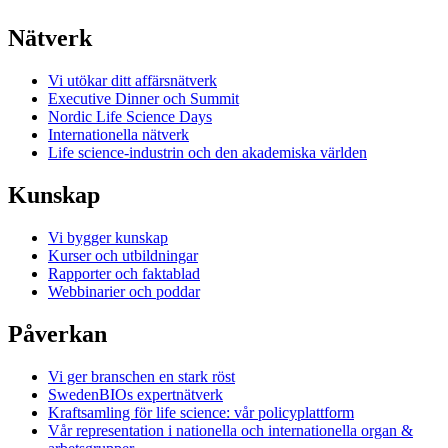
Nätverk
Vi utökar ditt affärsnätverk
Executive Dinner och Summit
Nordic Life Science Days
Internationella nätverk
Life science-industrin och den akademiska världen
Kunskap
Vi bygger kunskap
Kurser och utbildningar
Rapporter och faktablad
Webbinarier och poddar
Påverkan
Vi ger branschen en stark röst
SwedenBIOs expertnätverk
Kraftsamling för life science: vår policyplattform
Vår representation i nationella och internationella organ &