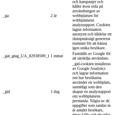
och kampanjer och
håller även reda på
användningen av
_ga
2 år
webbplatsen för
webbplatsens
analysrapport. Cookien
lagrar information
anonymt och tilldelar ett
slumpmässigt genererat
nummer för att känna
igen unika besökare.
Fastställs av Google för
_gat_gtag_UA_82938589_1
1 minut
att särskilja användare.
_gid-cookien installeras
av Google Analytics
och lagrar information
om hur besökarna
använder en webbplats,
samtidigt som den
_gid
1 dag
skapar en analysrapport
om webbplatsens
prestanda. Några av de
uppgifter som samlas in
är antalet besökare,
deras källa och de sidor