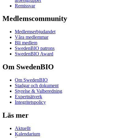
arbetsgrupper
Remissvar
Medlemscommunity
Medlemserbjudandet
Våra medlemmar
Bli medlem
SwedenBIO patrons
SwedenBIO Award
Om SwedenBIO
Om SwedenBIO
Stadgar och dokument
Styrelse & Valberedning
Expertnätverk
Integritetspolicy
Läs mer
Aktuellt
Kalendarium