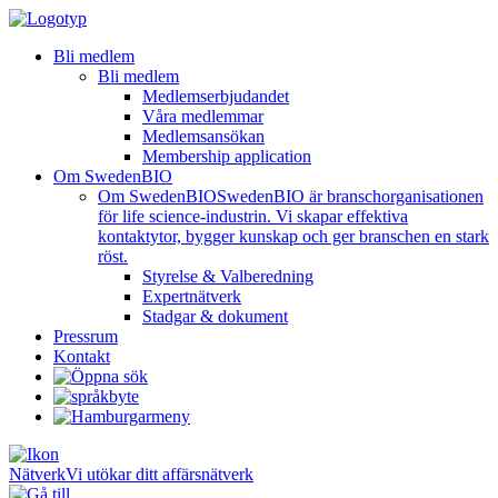
Bli medlem
Bli medlem
Medlemserbjudandet
Våra medlemmar
Medlemsansökan
Membership application
Om SwedenBIO
Om SwedenBIO
SwedenBIO är branschorganisationen
för life science-industrin. Vi skapar effektiva
kontaktytor, bygger kunskap och ger branschen en stark
röst.
Styrelse & Valberedning
Expertnätverk
Stadgar & dokument
Pressrum
Kontakt
Nätverk
Vi utökar ditt affärsnätverk