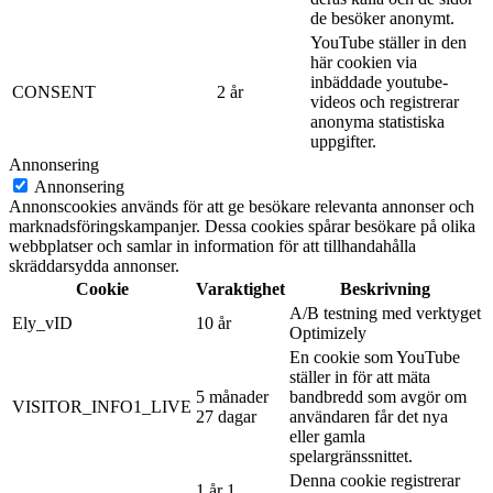
de besöker anonymt.
YouTube ställer in den
här cookien via
inbäddade youtube-
CONSENT
2 år
videos och registrerar
anonyma statistiska
uppgifter.
Annonsering
Annonsering
Annonscookies används för att ge besökare relevanta annonser och
marknadsföringskampanjer. Dessa cookies spårar besökare på olika
webbplatser och samlar in information för att tillhandahålla
skräddarsydda annonser.
Cookie
Varaktighet
Beskrivning
A/B testning med verktyget
Ely_vID
10 år
Optimizely
En cookie som YouTube
ställer in för att mäta
5 månader
bandbredd som avgör om
VISITOR_INFO1_LIVE
27 dagar
användaren får det nya
eller gamla
spelargränssnittet.
Denna cookie registrerar
1 år 1