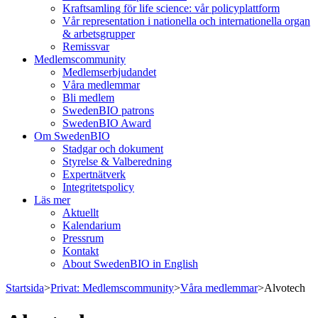
Kraftsamling för life science: vår policyplattform
Vår representation i nationella och internationella organ
& arbetsgrupper
Remissvar
Medlemscommunity
Medlemserbjudandet
Våra medlemmar
Bli medlem
SwedenBIO patrons
SwedenBIO Award
Om SwedenBIO
Stadgar och dokument
Styrelse & Valberedning
Expertnätverk
Integritetspolicy
Läs mer
Aktuellt
Kalendarium
Pressrum
Kontakt
About SwedenBIO in English
Startsida
>
Privat: Medlemscommunity
>
Våra medlemmar
>
Alvotech