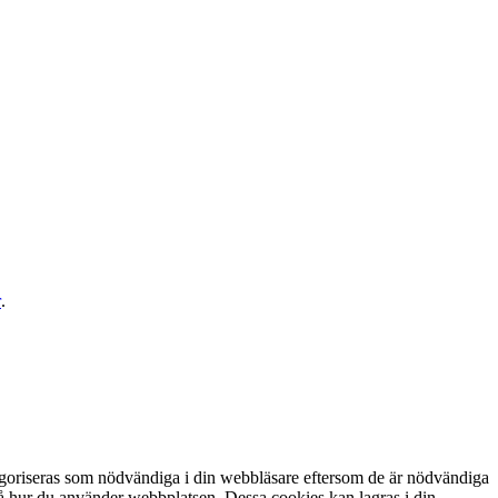
r
.
egoriseras som nödvändiga i din webbläsare eftersom de är nödvändiga
tå hur du använder webbplatsen. Dessa cookies kan lagras i din