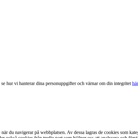
, se hur vi hanterar dina personuppgifter och värnar om din integritet
hä
se när du navigerar på webbplatsen. Av dessa lagras de cookies som kat
r också cookies från tredje part som hjälper oss att analysera och förs