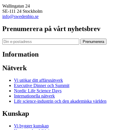
Wallingatan 24
SE-111 24 Stockholm
info@swedenbio.se
Prenumerera på vårt nyhetsbrev
Prenumerera
Information
Nätverk
Vi utökar ditt affärsnätverk
Executive Dinner och Summit
Nordic Life Science Days
Internationella nätverk
Life science-industrin och den akademiska världen
Kunskap
Vi bygger kunskap