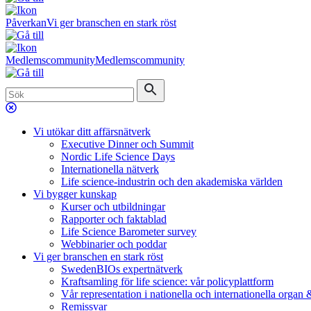
Påverkan
Vi ger branschen en stark röst
Medlemscommunity
Medlemscommunity
Vi utökar ditt affärsnätverk
Executive Dinner och Summit
Nordic Life Science Days
Internationella nätverk
Life science-industrin och den akademiska världen
Vi bygger kunskap
Kurser och utbildningar
Rapporter och faktablad
Life Science Barometer survey
Webbinarier och poddar
Vi ger branschen en stark röst
SwedenBIOs expertnätverk
Kraftsamling för life science: vår policyplattform
Vår representation i nationella och internationella organ
Remissvar