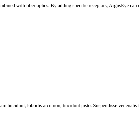
ned with fiber optics. By adding specific receptors, ArgusEye can offer
m tincidunt, lobortis arcu non, tincidunt justo. Suspendisse venenatis fe