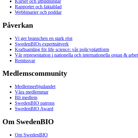
Kurser och utbildningar
Rapporter och faktablad
Webbinarier och poddar
Påverkan
Vi ger branschen en stark röst
SwedenBIOs expertnätverk
Kraftsamling för life science: vår policyplattform
Vår representation i nationella och internationella organ & arbe
Remissvar
Medlemscommunity
Medlemserbjudandet
Våra medlemmar
Bli medlem
SwedenBIO patrons
SwedenBIO Award
Om SwedenBIO
Om SwedenBIO