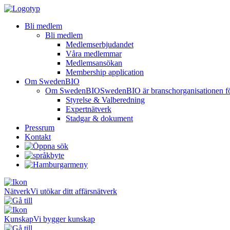
Bli medlem
Bli medlem
Medlemserbjudandet
Våra medlemmar
Medlemsansökan
Membership application
Om SwedenBIO
Om SwedenBIO
SwedenBIO är branschorganisationen för 
Styrelse & Valberedning
Expertnätverk
Stadgar & dokument
Pressrum
Kontakt
Nätverk
Vi utökar ditt affärsnätverk
Kunskap
Vi bygger kunskap