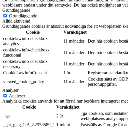
webbläsare endast under ditt samtycke. Du har också möjlighet att välj
Grundläggande
Grundläggande
Alltid aktiverad
Grundläggande cookies är absolut nödvändiga för att webbplatsen ska
Cookie
Varaktighet
cookielawinfo-checkbox-
11 månader
Den här cookien bestä
analytics
cookielawinfo-checkbox-
11 månader
Den här cookien bestä
functional
cookielawinfo-checkbox-
11 månader
Den här cookien bestä
necessary
CookieLawInfoConsent
1 år
Registrerar standardk
Cookien sätts av GDPR
viewed_cookie_policy
11 månader
personuppgifter.
Analyser
Analyser
Analytiska cookies används för att förstå hur besökare interagerar med
Cookie
Varaktighet
_ga-cookien, som installe
_ga
2 år
webbplatsens analysrappor
_gat_gtag_UA_82938589_1
1 minut
Fastställs av Google för at