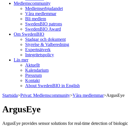
Medlemscommunity
Medlemserbjudandet
Våra medlemmar
Bli medlem
SwedenBIO patrons
SwedenBIO Award
Om SwedenBIO
Stadgar och dokument
Styrelse & Valberedning
Expertnätverk
Integritetspolicy
Läs mer
Aktuellt
Kalendarium
Pressrum
Kontakt
About SwedenBIO in English
Startsida
>
Privat: Medlemscommunity
>
Våra medlemmar
>
ArgusEye
ArgusEye
ArgusEye provides sensor solutions for real-time detection of biologi