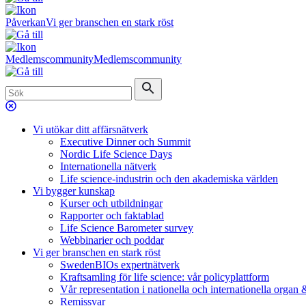
Påverkan
Vi ger branschen en stark röst
Medlemscommunity
Medlemscommunity
Vi utökar ditt affärsnätverk
Executive Dinner och Summit
Nordic Life Science Days
Internationella nätverk
Life science-industrin och den akademiska världen
Vi bygger kunskap
Kurser och utbildningar
Rapporter och faktablad
Life Science Barometer survey
Webbinarier och poddar
Vi ger branschen en stark röst
SwedenBIOs expertnätverk
Kraftsamling för life science: vår policyplattform
Vår representation i nationella och internationella organ
Remissvar