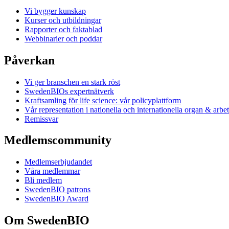
Vi bygger kunskap
Kurser och utbildningar
Rapporter och faktablad
Webbinarier och poddar
Påverkan
Vi ger branschen en stark röst
SwedenBIOs expertnätverk
Kraftsamling för life science: vår policyplattform
Vår representation i nationella och internationella organ & arbe
Remissvar
Medlemscommunity
Medlemserbjudandet
Våra medlemmar
Bli medlem
SwedenBIO patrons
SwedenBIO Award
Om SwedenBIO