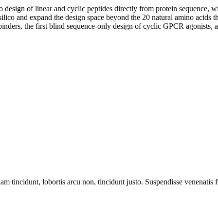
design of linear and cyclic peptides directly from protein sequence, with
n silico and expand the design space beyond the 20 natural amino acids 
 binders, the first blind sequence-only design of cyclic GPCR agonists, a
m tincidunt, lobortis arcu non, tincidunt justo. Suspendisse venenatis fe