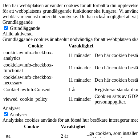
Den här webbplatsen använder cookies för att förbättra din upplevel
för att webbplatsens grundläggande funktioner ska fungera. Vi använde
webbläsare endast under ditt samtycke. Du har också möjlighet att välj
Grundläggande
Grundläggande
Alltid aktiverad
Grundläggande cookies är absolut nödvändiga för att webbplatsen ska
Cookie
Varaktighet
cookielawinfo-checkbox-
11 månader
Den här cookien bestä
analytics
cookielawinfo-checkbox-
11 månader
Den här cookien bestä
functional
cookielawinfo-checkbox-
11 månader
Den här cookien bestä
necessary
CookieLawInfoConsent
1 år
Registrerar standardk
Cookien sätts av GDPR
viewed_cookie_policy
11 månader
personuppgifter.
Analyser
Analyser
Analytiska cookies används för att förstå hur besökare interagerar med
Cookie
Varaktighet
_ga-cookien, som installe
_ga
2 år