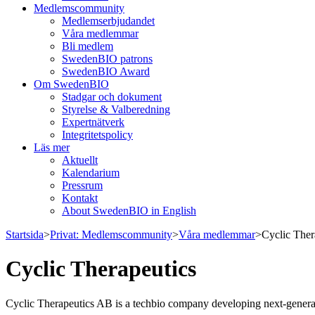
Medlemscommunity
Medlemserbjudandet
Våra medlemmar
Bli medlem
SwedenBIO patrons
SwedenBIO Award
Om SwedenBIO
Stadgar och dokument
Styrelse & Valberedning
Expertnätverk
Integritetspolicy
Läs mer
Aktuellt
Kalendarium
Pressrum
Kontakt
About SwedenBIO in English
Startsida
>
Privat: Medlemscommunity
>
Våra medlemmar
>
Cyclic Ther
Cyclic Therapeutics
Cyclic Therapeutics AB is a techbio company developing next-generat