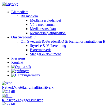
Bli medlem
Bli medlem
Medlemserbjudandet
Våra medlemmar
Medlemsansökan
Membership application
Om SwedenBIO
Om SwedenBIO
SwedenBIO är branschorganisationen för 
Styrelse & Valberedning
Expertnätverk
Stadgar & dokument
Pressrum
Kontakt
Nätverk
Vi utökar ditt affärsnätverk
Kunskap
Vi bygger kunskap