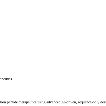
apeutics
ion peptide therapeutics using advanced AI-driven, sequence-only des