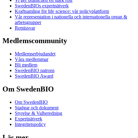
Vi ger branschen en stark röst
SwedenBIOs expertnätverk
Kraftsamling för life science: vår policyplattform
Vår representation i nationella och internationella organ &
arbetsgrupper
Remissvar
Medlemscommunity
Medlemserbjudandet
Våra medlemmar
Bli medlem
SwedenBIO patrons
SwedenBIO Award
Om SwedenBIO
Om SwedenBIO
Stadgar och dokument
Styrelse & Valberedning
Expertnätverk
Integritetspolicy
Läs mer