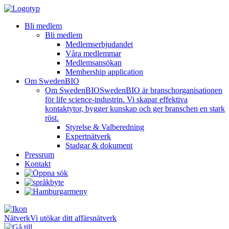
Bli medlem
Bli medlem
Medlemserbjudandet
Våra medlemmar
Medlemsansökan
Membership application
Om SwedenBIO
Om SwedenBIO
SwedenBIO är branschorganisationen
för life science-industrin. Vi skapar effektiva
kontaktytor, bygger kunskap och ger branschen en stark
röst.
Styrelse & Valberedning
Expertnätverk
Stadgar & dokument
Pressrum
Kontakt
Nätverk
Vi utökar ditt affärsnätverk