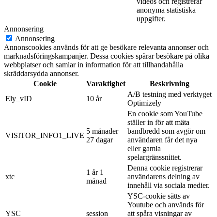
videos och registrerar
anonyma statistiska
uppgifter.
Annonsering
Annonsering
Annonscookies används för att ge besökare relevanta annonser och
marknadsföringskampanjer. Dessa cookies spårar besökare på olika
webbplatser och samlar in information för att tillhandahålla
skräddarsydda annonser.
Cookie
Varaktighet
Beskrivning
A/B testning med verktyget
Ely_vID
10 år
Optimizely
En cookie som YouTube
ställer in för att mäta
5 månader
bandbredd som avgör om
VISITOR_INFO1_LIVE
27 dagar
användaren får det nya
eller gamla
spelargränssnittet.
Denna cookie registrerar
1 år 1
xtc
användarens delning av
månad
innehåll via sociala medier.
YSC-cookie sätts av
Youtube och används för
YSC
session
att spåra visningar av