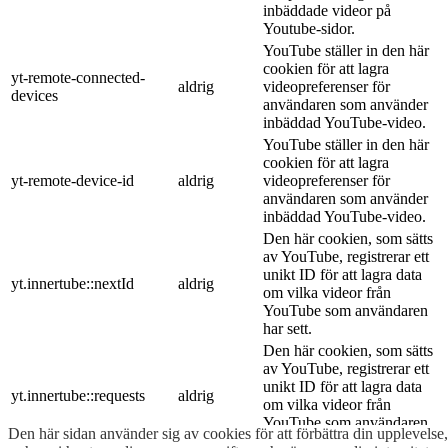
inbäddade videor på
Youtube-sidor.
YouTube ställer in den här
cookien för att lagra
yt-remote-connected-
aldrig
videopreferenser för
devices
användaren som använder
inbäddad YouTube-video.
YouTube ställer in den här
cookien för att lagra
yt-remote-device-id
aldrig
videopreferenser för
användaren som använder
inbäddad YouTube-video.
Den här cookien, som sätts
av YouTube, registrerar ett
unikt ID för att lagra data
yt.innertube::nextId
aldrig
om vilka videor från
YouTube som användaren
har sett.
Den här cookien, som sätts
av YouTube, registrerar ett
unikt ID för att lagra data
yt.innertube::requests
aldrig
om vilka videor från
YouTube som användaren
Den här sidan använder sig av cookies för att förbättra din upplevelse,
har sett.