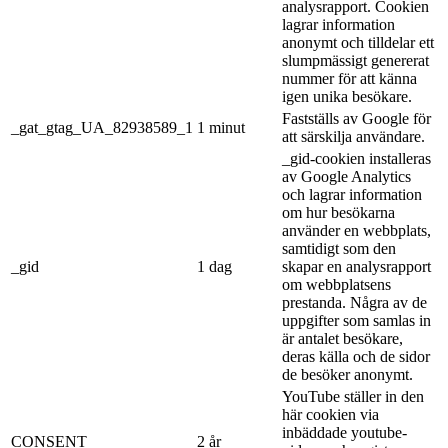
analysrapport. Cookien
lagrar information
anonymt och tilldelar ett
slumpmässigt genererat
nummer för att känna
igen unika besökare.
Fastställs av Google för
_gat_gtag_UA_82938589_1
1 minut
att särskilja användare.
_gid-cookien installeras
av Google Analytics
och lagrar information
om hur besökarna
använder en webbplats,
samtidigt som den
_gid
1 dag
skapar en analysrapport
om webbplatsens
prestanda. Några av de
uppgifter som samlas in
är antalet besökare,
deras källa och de sidor
de besöker anonymt.
YouTube ställer in den
här cookien via
inbäddade youtube-
CONSENT
2 år