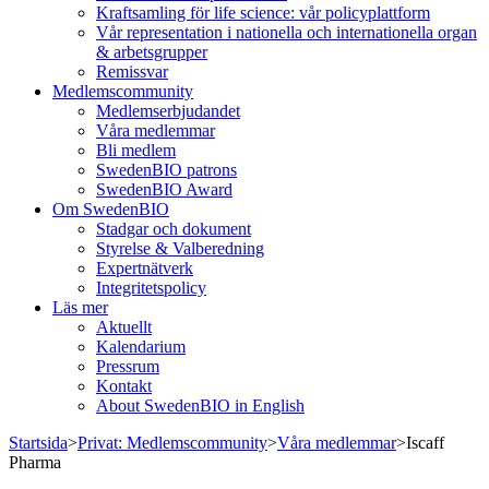
Kraftsamling för life science: vår policyplattform
Vår representation i nationella och internationella organ
& arbetsgrupper
Remissvar
Medlemscommunity
Medlemserbjudandet
Våra medlemmar
Bli medlem
SwedenBIO patrons
SwedenBIO Award
Om SwedenBIO
Stadgar och dokument
Styrelse & Valberedning
Expertnätverk
Integritetspolicy
Läs mer
Aktuellt
Kalendarium
Pressrum
Kontakt
About SwedenBIO in English
Startsida
>
Privat: Medlemscommunity
>
Våra medlemmar
>
Iscaff
Pharma