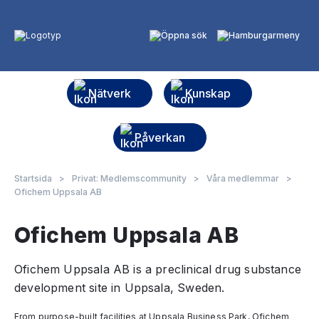
Nätverk
Kunskap
Påverkan
Startsida
>
Privat: Medlemscommunity
>
Våra medlemmar
>
Ofichem Uppsala AB
Ofichem Uppsala AB
Ofichem Uppsala AB is a preclinical drug substance
development site in Uppsala, Sweden.
From purpose-built facilities at Uppsala Business Park, Ofichem