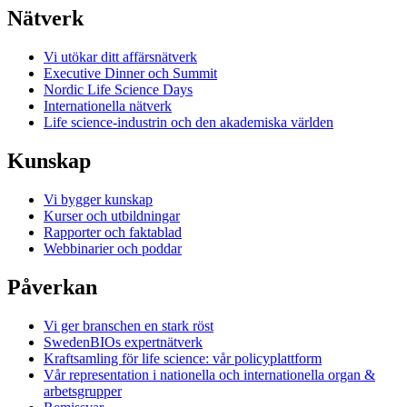
Nätverk
Vi utökar ditt affärsnätverk
Executive Dinner och Summit
Nordic Life Science Days
Internationella nätverk
Life science-industrin och den akademiska världen
Kunskap
Vi bygger kunskap
Kurser och utbildningar
Rapporter och faktablad
Webbinarier och poddar
Påverkan
Vi ger branschen en stark röst
SwedenBIOs expertnätverk
Kraftsamling för life science: vår policyplattform
Vår representation i nationella och internationella organ &
arbetsgrupper