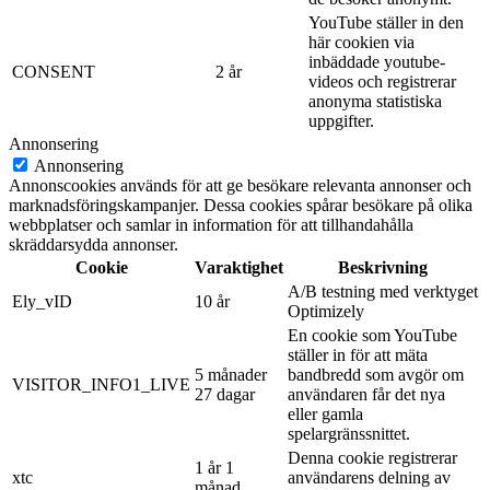
YouTube ställer in den
här cookien via
inbäddade youtube-
CONSENT
2 år
videos och registrerar
anonyma statistiska
uppgifter.
Annonsering
Annonsering
Annonscookies används för att ge besökare relevanta annonser och
marknadsföringskampanjer. Dessa cookies spårar besökare på olika
webbplatser och samlar in information för att tillhandahålla
skräddarsydda annonser.
Cookie
Varaktighet
Beskrivning
A/B testning med verktyget
Ely_vID
10 år
Optimizely
En cookie som YouTube
ställer in för att mäta
5 månader
bandbredd som avgör om
VISITOR_INFO1_LIVE
27 dagar
användaren får det nya
eller gamla
spelargränssnittet.
Denna cookie registrerar
1 år 1
xtc
användarens delning av
månad