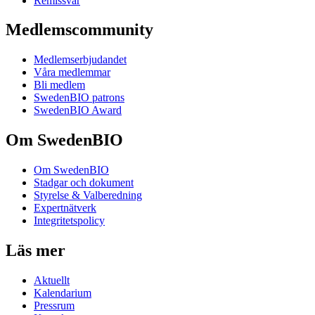
Remissvar
Medlemscommunity
Medlemserbjudandet
Våra medlemmar
Bli medlem
SwedenBIO patrons
SwedenBIO Award
Om SwedenBIO
Om SwedenBIO
Stadgar och dokument
Styrelse & Valberedning
Expertnätverk
Integritetspolicy
Läs mer
Aktuellt
Kalendarium
Pressrum