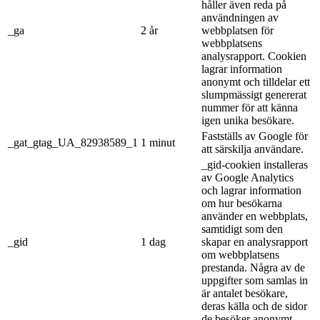
håller även reda på
användningen av
_ga
2 år
webbplatsen för
webbplatsens
analysrapport. Cookien
lagrar information
anonymt och tilldelar ett
slumpmässigt genererat
nummer för att känna
igen unika besökare.
Fastställs av Google för
_gat_gtag_UA_82938589_1
1 minut
att särskilja användare.
_gid-cookien installeras
av Google Analytics
och lagrar information
om hur besökarna
använder en webbplats,
samtidigt som den
_gid
1 dag
skapar en analysrapport
om webbplatsens
prestanda. Några av de
uppgifter som samlas in
är antalet besökare,
deras källa och de sidor
de besöker anonymt.