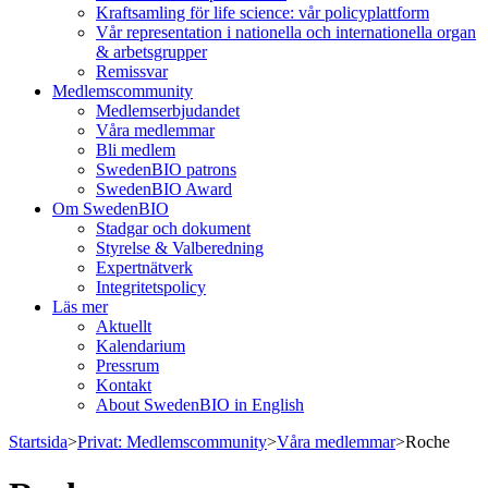
Kraftsamling för life science: vår policyplattform
Vår representation i nationella och internationella organ
& arbetsgrupper
Remissvar
Medlemscommunity
Medlemserbjudandet
Våra medlemmar
Bli medlem
SwedenBIO patrons
SwedenBIO Award
Om SwedenBIO
Stadgar och dokument
Styrelse & Valberedning
Expertnätverk
Integritetspolicy
Läs mer
Aktuellt
Kalendarium
Pressrum
Kontakt
About SwedenBIO in English
Startsida
>
Privat: Medlemscommunity
>
Våra medlemmar
>
Roche