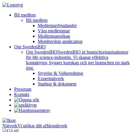
Bli medlem
Bli medlem
Medlemserbjudandet
Våra medlemmar
Medlemsansökan
Membership application
Om SwedenBIO
Om SwedenBIO
SwedenBIO är branschorganisationen
för life science-industrin. Vi skapar effektiva
kontaktytor, bygger kunskap och ger branschen en stark
röst.
Styrelse & Valberedning
Expertnätverk
Stadgar & dokument
Pressrum
Kontakt
Nätverk
Vi utökar ditt affärsnätverk