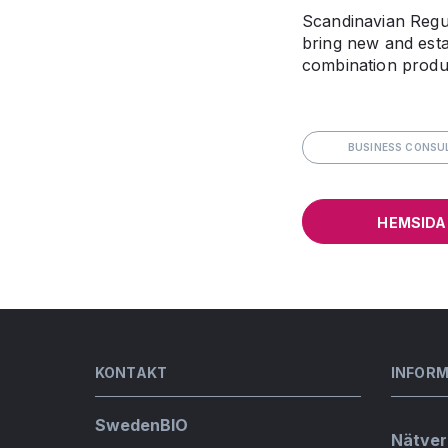
Scandinavian Regul
bring new and esta
combination produc
BUSINESS CONSU
HEMSIDA
KONTAKT
INFOR
SwedenBIO
Nätver