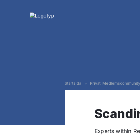
Startsida
>
Privat: Medlemscommunit
Scandi
Experts within Re