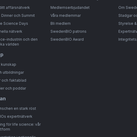
ditt affärsnätverk
Medlemserbjudandet
Om Swed
 Dinner och Summit
Våra medlemmar
Stadgar o
fe Science Days
Bli medlem
Styrelse 
nella nätverk
SwedenBIO patrons
Expertnät
nce-industrin och den
SwedenBIO Award
Integritet
ka världen
ap
r kunskap
h utbildningar
 och faktablad
ier och poddar
an
anschen en stark röst
Os expertnätverk
ng för life science: vår
ttform