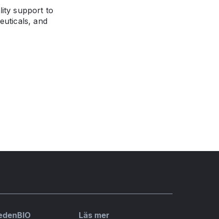
ity support to
euticals, and
edenBIO
Läs mer