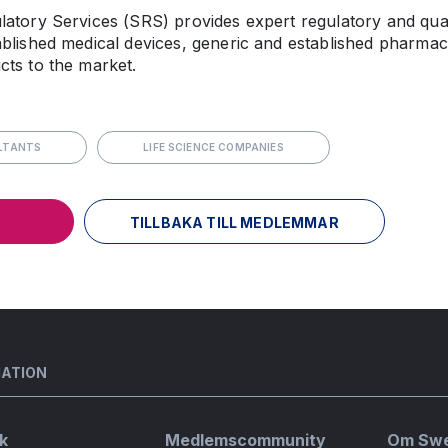
atory Services (SRS) provides expert regulatory and qual
blished medical devices, generic and established pharmac
ts to the market.
LTANTS
LIFE SCIENCE COMPANIES
TILLBAKA TILL MEDLEMMAR
MATION
k
Medlemscommunity
Om Sw