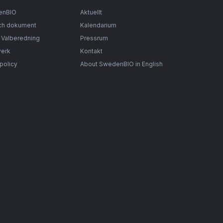
enBIO
Aktuellt
ch dokument
Kalendarium
& Valberedning
Pressrum
verk
Kontakt
spolicy
About SwedenBIO in English