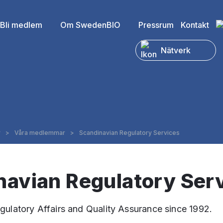
Bli medlem
Om SwedenBIO
Pressrum
Kontakt
Nätverk
y
>
Våra medlemmar
>
Scandinavian Regulatory Services
navian Regulatory Ser
gulatory Affairs and Quality Assurance since 1992.