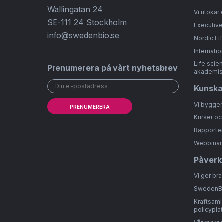
Wallingatan 24
Vi utökar 
SE-111 24 Stockholm
Executive
info@swedenbio.se
Nordic Li
Internatio
Life scie
Prenumerera på vårt nyhetsbrev
akademis
Kunsk
Vi bygge
PRENUMERERA
Kurser oc
Rapporter
Webbinar
Påverk
Vi ger br
SwedenBI
Kraftsamli
policypla