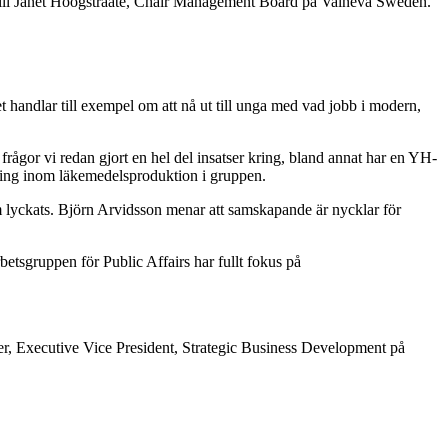
t till Janet Hoogstraate, Chair Management Board på Valneva Sweden.
t handlar till exempel om att nå ut till unga med vad jobb i modern,
 frågor vi redan gjort en hel del insatser kring, bland annat har en YH-
ldning inom läkemedelsproduktion i gruppen.
om lyckats. Björn Arvidsson menar att samskapande är nycklar för
betsgruppen för Public Affairs har fullt fokus på
er, Executive Vice President, Strategic Business Development på