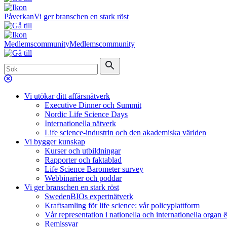
Påverkan
Vi ger branschen en stark röst
Medlemscommunity
Medlemscommunity
Vi utökar ditt affärsnätverk
Executive Dinner och Summit
Nordic Life Science Days
Internationella nätverk
Life science-industrin och den akademiska världen
Vi bygger kunskap
Kurser och utbildningar
Rapporter och faktablad
Life Science Barometer survey
Webbinarier och poddar
Vi ger branschen en stark röst
SwedenBIOs expertnätverk
Kraftsamling för life science: vår policyplattform
Vår representation i nationella och internationella organ
Remissvar