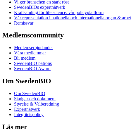
Vi ger branschen en stark röst
SwedenBIOs expertnätverk
Kraftsamling för life science: vår policyplattform
Vår representation i nationella och internationella organ & arbe
Remissvar
Medlemscommunity
Medlemserbjudandet
Våra medlemmar
Bli medlem
SwedenBIO patrons
SwedenBIO Award
Om SwedenBIO
Om SwedenBIO
Stadgar och dokument
Styrelse & Valberedning
Expertnätverk
Integritetspolicy
Läs mer