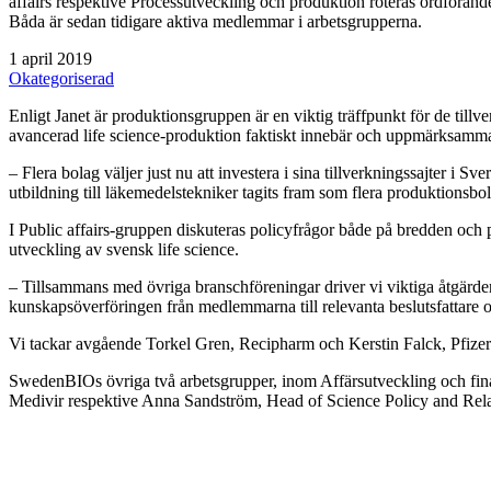
affairs respektive Processutveckling och produktion roteras ordföran
Båda är sedan tidigare aktiva medlemmar i arbetsgrupperna.
1 april 2019
Okategoriserad
Enligt Janet är produktionsgruppen är en viktig träffpunkt för de till
avancerad life science-produktion faktiskt innebär och uppmärksamma 
– Flera bolag väljer just nu att investera i sina tillverkningssajter i 
utbildning till läkemedelstekniker tagits fram som flera produktionsbo
I Public affairs-gruppen diskuteras policyfrågor både på bredden och 
utveckling av svensk life science.
– Tillsammans med övriga branschföreningar driver vi viktiga åtgärder 
kunskapsöverföringen från medlemmarna till relevanta beslutsfattare oc
Vi tackar avgående Torkel Gren, Recipharm och Kerstin Falck, Pfize
SwedenBIOs övriga två arbetsgrupper, inom Affärsutveckling och finan
Medivir respektive Anna Sandström, Head of Science Policy and Rel