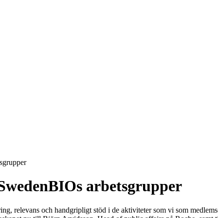
tsgrupper
i SwedenBIOs arbetsgrupper
ng, relevans och handgripligt stöd i de aktiviteter som vi som medlemsor