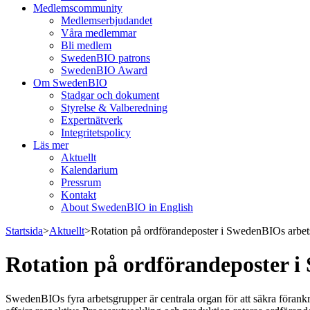
Medlemscommunity
Medlemserbjudandet
Våra medlemmar
Bli medlem
SwedenBIO patrons
SwedenBIO Award
Om SwedenBIO
Stadgar och dokument
Styrelse & Valberedning
Expertnätverk
Integritetspolicy
Läs mer
Aktuellt
Kalendarium
Pressrum
Kontakt
About SwedenBIO in English
Startsida
>
Aktuellt
>
Rotation på ordförandeposter i SwedenBIOs arbe
Rotation på ordförandeposter 
SwedenBIOs fyra arbetsgrupper är centrala organ för att säkra förankri