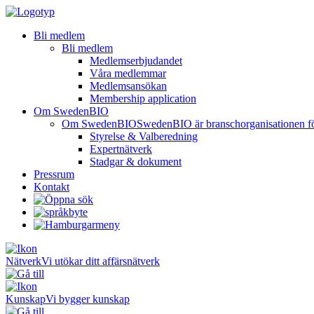
Bli medlem
Bli medlem
Medlemserbjudandet
Våra medlemmar
Medlemsansökan
Membership application
Om SwedenBIO
Om SwedenBIO
SwedenBIO är branschorganisationen för 
Styrelse & Valberedning
Expertnätverk
Stadgar & dokument
Pressrum
Kontakt
Nätverk
Vi utökar ditt affärsnätverk
Kunskap
Vi bygger kunskap