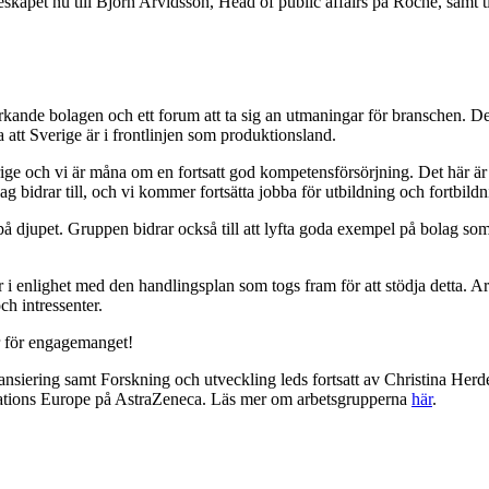
deskapet nu till Björn Arvidsson, Head of public affairs på Roche, sam
verkande bolagen och ett forum att ta sig an utmaningar för branschen. De
att Sverige är i frontlinjen som produktionsland.
Sverige och vi är måna om en fortsatt god kompetensförsörjning. Det här är
lag bidrar till, och vi kommer fortsätta jobba för utbildning och fortbi
på djupet. Gruppen bidrar också till att lyfta goda exempel på bolag s
i enlighet med den handlingsplan som togs fram för att stödja detta. Ar
h intressenter.
r för engagemanget!
siering samt Forskning och utveckling leds fortsatt av Christina Herd
ations Europe på AstraZeneca. Läs mer om arbetsgrupperna
här
.