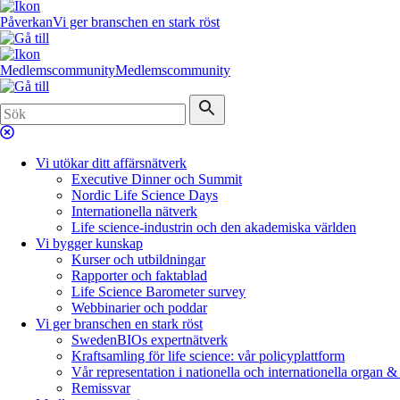
Påverkan
Vi ger branschen en stark röst
Medlemscommunity
Medlemscommunity
Vi utökar ditt affärsnätverk
Executive Dinner och Summit
Nordic Life Science Days
Internationella nätverk
Life science-industrin och den akademiska världen
Vi bygger kunskap
Kurser och utbildningar
Rapporter och faktablad
Life Science Barometer survey
Webbinarier och poddar
Vi ger branschen en stark röst
SwedenBIOs expertnätverk
Kraftsamling för life science: vår policyplattform
Vår representation i nationella och internationella organ &
Remissvar