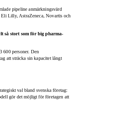
samlade pipeline anmärkningsvärd
 Eli Lilly, AstraZeneca, Novartis och
lt så stort som för big pharma-
 3 600 personer. Den
g att sträcka sin kapacitet långt
rategiskt val bland svenska företag:
ell gör det möjligt för företagen att