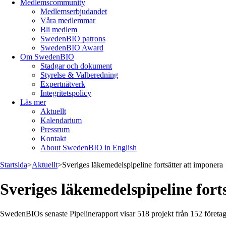
Medlemscommunity
Medlemserbjudandet
Våra medlemmar
Bli medlem
SwedenBIO patrons
SwedenBIO Award
Om SwedenBIO
Stadgar och dokument
Styrelse & Valberedning
Expertnätverk
Integritetspolicy
Läs mer
Aktuellt
Kalendarium
Pressrum
Kontakt
About SwedenBIO in English
Startsida
>
Aktuellt
>
Sveriges läkemedelspipeline fortsätter att imponera
Sveriges läkemedelspipeline fort
SwedenBIOs senaste Pipelinerapport visar 518 projekt från 152 företag 