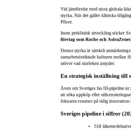
Vid jämförelse med stora globala läk
styrka. När det gäller kliniska tillg
Pfizer.
Inom preklinisk utveckling sticker Sv
företag som Roche och AstraZenec
Denna styrka är särskilt anmärknings
samarbetsinriktade kulturen mellan för
utöver vad storleken antyder.
En strategisk inställning till
Även om Sveriges fas III-pipeline är r
att söka uppköp eller utlicensierings
fokusera resurser på tidig innovation 
Sveriges pipeline i siffror (20
518 läkemedelsutvec