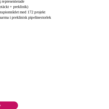
g representerade
ptäckt + preklinik)
terapiområdet med 172 projekt
harma i preklinisk pipelinestorlek
A