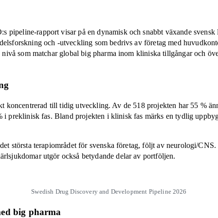
 pipeline-rapport visar på en dynamisk och snabbt växande svensk 
delsforskning och -utveckling som bedrivs av företag med huvudkonto
en nivå som matchar global big pharma inom kliniska tillgångar och öve
ing
kt koncentrerad till tidig utveckling. Av de 518 projekten har 55 % ännu
i preklinisk fas. Bland projekten i klinisk fas märks en tydlig uppbygg
 det största terapiområdet för svenska företag, följt av neurologi/CN
ärlsjukdomar utgör också betydande delar av portföljen.
Swedish Drug Discovery and Development Pipeline 2026
 med big pharma