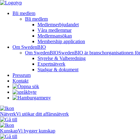
Bli medlem
Bli medlem
Medlemserbjudandet
Våra medlemmar
Medlemsansökan
Membership application
Om SwedenBIO
Om SwedenBIO
SwedenBIO är branschorganisationen för li
Styrelse & Valberedning
Expertnätverk
Stadgar & dokument
Pressrum
Kontakt
Nätverk
Vi utökar ditt affärsnätverk
Kunskap
Vi bygger kunskap