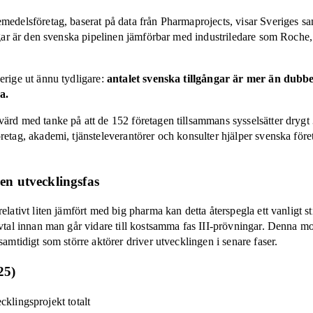
emedelsföretag, baserat på data från Pharmaprojects, visar Sveriges 
ångar är den svenska pipelinen jämförbar med industriledare som Roche,
erige ut ännu tydligare:
antalet svenska tillgångar är mer än dubbe
a.
värd med tanke på att de 152 företagen tillsammans sysselsätter drygt
etag, akademi, tjänsteleverantörer och konsulter hjälper svenska företa
 sen utvecklingsfas
elativt liten jämfört med big pharma kan detta återspegla ett vanligt st
avtal innan man går vidare till kostsamma fas III-prövningar. Denna mod
samtidigt som större aktörer driver utvecklingen i senare faser.
25)
klingsprojekt totalt