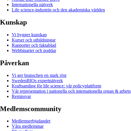
Internationella nätverk
Life science-industrin och den akademiska världen
Kunskap
Vi bygger kunskap
Kurser och utbildningar
Rapporter och faktablad
Webbinarier och poddar
Påverkan
Vi ger branschen en stark röst
SwedenBIOs expertnätverk
Kraftsamling för life science: vår policyplattform
Vår representation i nationella och internationella organ & arbet
Remissvar
Medlemscommunity
Medlemserbjudandet
Våra medlemmar