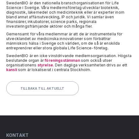
SwedenBIO är den nationella branschorganisationen för Life
Science i Sverige. Våra medlemsföretag utvecklar bioteknik,
diagnostik, läkemedel och medicinteknik eller är experter inom
bland annat affärsutveckling, IP och juridik. Vi samlar även
finansiärer, inkubatorer, science parks, regionala
investeringsfrämjande aktörer och många fler.
Gemensamt för våra medlemmar är att de är instrumentella för
utvecklandet av medicinska innovationer som förbättrar
människors hälsa i Sverige och världen, om de så är enskilda
entreprenörer eller stora globala Life Science-företag.
SwedenBIO är en icke vinstdrivande medlemsorganisation. Högsta
beslutande organ är
föreningsstämman
som också utser
organisationens
styrelse
. Den dagliga verksamheten drivs av ett
kansli
som är lokaliserat i centrala Stockholm.
TILLBAKA TILL AKTUELLT
KONTAKT