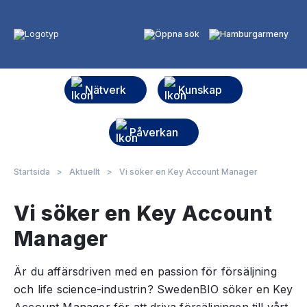
Nätverk
Kunskap
Påverkan
Startsida
>
Aktuellt
>
Vi söker en Key Account Manager
Vi söker en Key Account
Manager
Är du affärsdriven med en passion för försäljning
och life science-industrin? SwedenBIO söker en Key