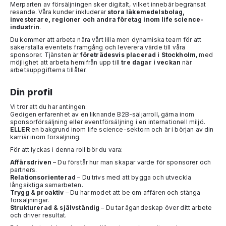
Merparten av försäljningen sker digitalt, vilket innebär begränsat
resande. Våra kunder inkluderar
stora läkemedelsbolag,
investerare, regioner och andra företag inom life science-
industrin
.
Du kommer att arbeta nära vårt lilla men dynamiska team för att
säkerställa eventets framgång och leverera värde till våra
sponsorer. Tjänsten är
företrädesvis placerad i Stockholm
, med
möjlighet att arbeta hemifrån upp till
tre dagar i veckan
när
arbetsuppgifterna tillåter.
Din profil
Vi tror att du har antingen:
Gedigen erfarenhet av en liknande B2B-säljarroll, gärna inom
sponsorförsäljning eller eventförsäljning i en internationell miljö.
ELLER
en bakgrund inom life science-sektorn och är i början av din
karriär inom försäljning.
För att lyckas i denna roll bör du vara:
Affärsdriven
– Du förstår hur man skapar värde för sponsorer och
partners.
Relationsorienterad
– Du trivs med att bygga och utveckla
långsiktiga samarbeten.
Trygg & proaktiv
– Du har modet att be om affären och stänga
försäljningar.
Strukturerad & självständig
– Du tar ägandeskap över ditt arbete
och driver resultat.