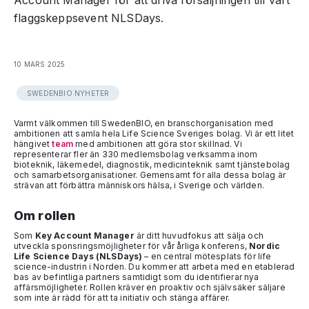
Account Manager för att driva försäljningen till vårt
flaggskeppsevent NLSDays.
10 MARS 2025
SWEDENBIO NYHETER
Varmt välkommen till SwedenBIO, en branschorganisation med
ambitionen att samla hela Life Science Sveriges bolag. Vi är ett litet
hängivet
team
med ambitionen att göra stor skillnad. Vi
representerar fler än 330 medlemsbolag verksamma inom
bioteknik, läkemedel, diagnostik, medicinteknik samt tjänstebolag
och samarbetsorganisationer. Gemensamt för alla dessa bolag är
strävan att förbättra människors hälsa, i Sverige och världen.
Om rollen
Som
Key Account Manager
är ditt huvudfokus att sälja och
utveckla sponsringsmöjligheter för vår årliga konferens,
Nordic
Life Science Days (NLSDays)
– en central mötesplats för life
science-industrin i Norden. Du kommer att arbeta med en etablerad
bas av befintliga partners samtidigt som du identifierar nya
affärsmöjligheter. Rollen kräver en proaktiv och självsäker säljare
som inte är rädd för att ta initiativ och stänga affärer.