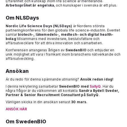
Erfarenhet och kunskap inom life science är meriterande.
Arbetsspråket är engelska
, och kunskaper i svenska är ett plus.
Om NLSDays
Nordic Life Science Days (NLSDays)
är Nordens största
partneringkonferens för den globala life science-industrin. Eventet
samlar
biotech-, läkemedels-, medtech- och digital health-
bolag
tillsammans med investerare, beslutsfattare och
affärsutvecklare för att driva innovation och samarbeten.
Konferensen arrangeras årligen av
SwedenBIO
och erbjuder en
unik möjlighet att vara i framkant inom branschens nätverkande och
affärsutveckling.
Ansökan
Är du redo för denna spännande utmaning?
Ansök redan idag!
I denna rekrytering samarbetar
SwedenBIO med
SallyQ
. Har du
några frågor är du välkommen att kontakta
Sandra Bydell Sveder,
Partner & Senior Recruitment Consultant på SallyQ
.
Vänligen skicka in din ansökan senast
30 mars
.
ANSÖK HÄR
Om SwedenBIO