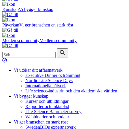
Kunskap
Vi bygger kunskap
Påverkan
Vi ger branschen en stark röst
Medlemscommunity
Medlemscommunity
Vi utökar ditt affärsnätverk
Executive Dinner och Summit
Nordic Life Science Days
Internationella nätverk
Life science-industrin och den akademiska världen
Vi bygger kunskap
Kurser och utbildningar
Rapporter och faktablad
Life Science Barometer survey
Webbinarier och poddar
Vi ger branschen en stark röst
SwedenBIOs expertnätverk