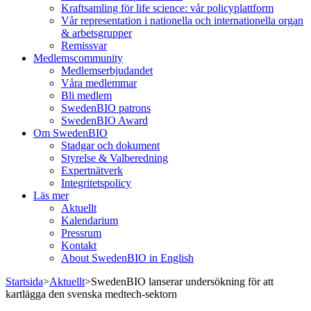
Kraftsamling för life science: vår policyplattform
Vår representation i nationella och internationella organ
& arbetsgrupper
Remissvar
Medlemscommunity
Medlemserbjudandet
Våra medlemmar
Bli medlem
SwedenBIO patrons
SwedenBIO Award
Om SwedenBIO
Stadgar och dokument
Styrelse & Valberedning
Expertnätverk
Integritetspolicy
Läs mer
Aktuellt
Kalendarium
Pressrum
Kontakt
About SwedenBIO in English
Startsida
>
Aktuellt
>
SwedenBIO lanserar undersökning för att
kartlägga den svenska medtech-sektorn