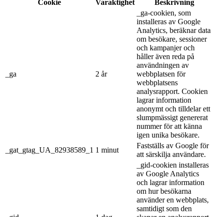
Cookie
Varaktighet
Beskrivning
_ga-cookien, som
installeras av Google
Analytics, beräknar data
om besökare, sessioner
och kampanjer och
håller även reda på
användningen av
_ga
2 år
webbplatsen för
webbplatsens
analysrapport. Cookien
lagrar information
anonymt och tilldelar ett
slumpmässigt genererat
nummer för att känna
igen unika besökare.
Fastställs av Google för
_gat_gtag_UA_82938589_1
1 minut
att särskilja användare.
_gid-cookien installeras
av Google Analytics
och lagrar information
om hur besökarna
använder en webbplats,
samtidigt som den