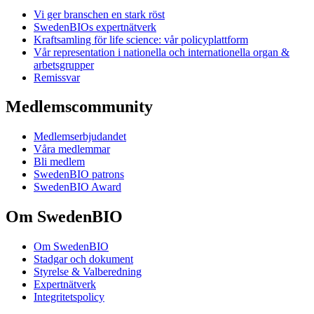
Vi ger branschen en stark röst
SwedenBIOs expertnätverk
Kraftsamling för life science: vår policyplattform
Vår representation i nationella och internationella organ &
arbetsgrupper
Remissvar
Medlemscommunity
Medlemserbjudandet
Våra medlemmar
Bli medlem
SwedenBIO patrons
SwedenBIO Award
Om SwedenBIO
Om SwedenBIO
Stadgar och dokument
Styrelse & Valberedning
Expertnätverk
Integritetspolicy