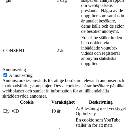
_gid
1 dag
skapar en analysrapport
om webbplatsens
prestanda. Några av de
uppgifter som samlas in
är antalet besökare,
deras källa och de sidor
de besöker anonymt.
YouTube ställer in den
här cookien via
inbäddade youtube-
CONSENT
2 år
videos och registrerar
anonyma statistiska
uppgifter.
Annonsering
Annonsering
Annonscookies används för att ge besökare relevanta annonser och
marknadsföringskampanjer. Dessa cookies spårar besökare på olika
webbplatser och samlar in information för att tillhandahålla
skräddarsydda annonser.
Cookie
Varaktighet
Beskrivning
A/B testning med verktyget
Ely_vID
10 år
Optimizely
En cookie som YouTube
ställer in för att mäta