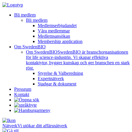
Bli medlem
Bli medlem
Medlemserbjudandet
Våra medlemmar
Medlemsansökan
Membership application
Om SwedenBIO
Om SwedenBIO
SwedenBIO är branschorganisationen
för life science-industrin. Vi skapar effektiva
kontaktytor, bygger kunskap och ger branschen en stark
röst.
Styrelse & Valberedning
Expertnätverk
Stadgar & dokument
Pressrum
Kontakt
Nätverk
Vi utökar ditt affärsnätverk