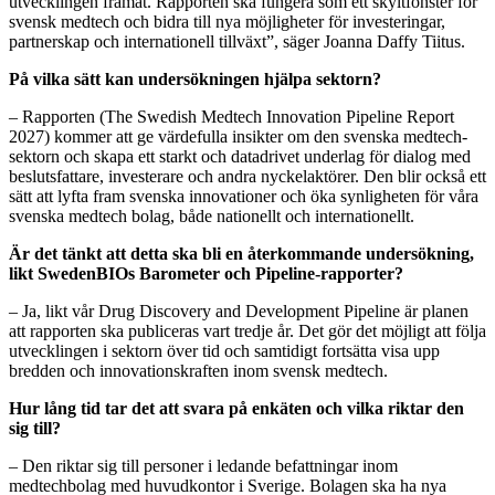
utvecklingen framåt. Rapporten ska fungera som ett skyltfönster för
svensk medtech och bidra till nya möjligheter för investeringar,
partnerskap och internationell tillväxt”, säger Joanna Daffy Tiitus.
På vilka sätt kan undersökningen hjälpa sektorn?
– Rapporten (The Swedish Medtech Innovation Pipeline Report
2027) kommer att ge värdefulla insikter om den svenska medtech-
sektorn och skapa ett starkt och datadrivet underlag för dialog med
beslutsfattare, investerare och andra nyckelaktörer. Den blir också ett
sätt att lyfta fram svenska innovationer och öka synligheten för våra
svenska medtech bolag, både nationellt och internationellt.
Är det tänkt att detta ska bli en återkommande undersökning,
likt SwedenBIOs Barometer och Pipeline-rapporter?
– Ja, likt vår Drug Discovery and Development Pipeline är planen
att rapporten ska publiceras vart tredje år. Det gör det möjligt att följa
utvecklingen i sektorn över tid och samtidigt fortsätta visa upp
bredden och innovationskraften inom svensk medtech.
Hur lång tid tar det att svara på enkäten och vilka riktar den
sig till?
– Den riktar sig till personer i ledande befattningar inom
medtechbolag med huvudkontor i Sverige. Bolagen ska ha nya