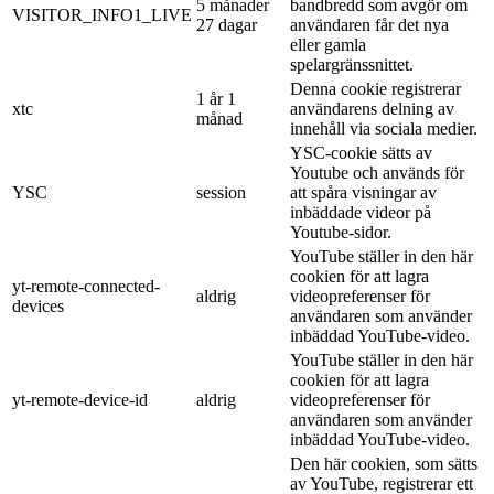
5 månader
bandbredd som avgör om
VISITOR_INFO1_LIVE
27 dagar
användaren får det nya
eller gamla
spelargränssnittet.
Denna cookie registrerar
1 år 1
xtc
användarens delning av
månad
innehåll via sociala medier.
YSC-cookie sätts av
Youtube och används för
YSC
session
att spåra visningar av
inbäddade videor på
Youtube-sidor.
YouTube ställer in den här
cookien för att lagra
yt-remote-connected-
aldrig
videopreferenser för
devices
användaren som använder
inbäddad YouTube-video.
YouTube ställer in den här
cookien för att lagra
yt-remote-device-id
aldrig
videopreferenser för
användaren som använder
inbäddad YouTube-video.
Den här cookien, som sätts
av YouTube, registrerar ett