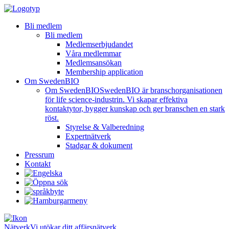
Bli medlem
Bli medlem
Medlemserbjudandet
Våra medlemmar
Medlemsansökan
Membership application
Om SwedenBIO
Om SwedenBIO
SwedenBIO är branschorganisationen
för life science-industrin. Vi skapar effektiva
kontaktytor, bygger kunskap och ger branschen en stark
röst.
Styrelse & Valberedning
Expertnätverk
Stadgar & dokument
Pressrum
Kontakt
Nätverk
Vi utökar ditt affärsnätverk