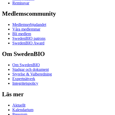
Remissvar
Medlemscommunity
Medlemserbjudandet
Våra medlemmar
Bli medlem
SwedenBIO patrons
SwedenBIO Award
Om SwedenBIO
Om SwedenBIO
Stadgar och dokument
Styrelse & Valberedning
Expertnätverk
Integritetspolicy
Läs mer
Aktuellt
Kalendarium
Pressrum