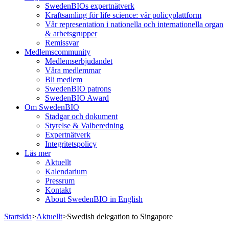
SwedenBIOs expertnätverk
Kraftsamling för life science: vår policyplattform
Vår representation i nationella och internationella organ
& arbetsgrupper
Remissvar
Medlemscommunity
Medlemserbjudandet
Våra medlemmar
Bli medlem
SwedenBIO patrons
SwedenBIO Award
Om SwedenBIO
Stadgar och dokument
Styrelse & Valberedning
Expertnätverk
Integritetspolicy
Läs mer
Aktuellt
Kalendarium
Pressrum
Kontakt
About SwedenBIO in English
Startsida
>
Aktuellt
>
Swedish delegation to Singapore