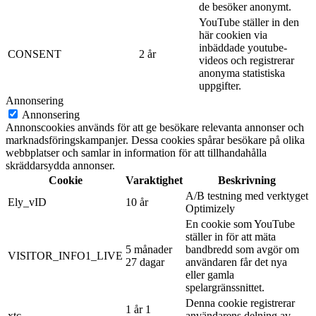
de besöker anonymt.
YouTube ställer in den
här cookien via
inbäddade youtube-
CONSENT
2 år
videos och registrerar
anonyma statistiska
uppgifter.
Annonsering
Annonsering
Annonscookies används för att ge besökare relevanta annonser och
marknadsföringskampanjer. Dessa cookies spårar besökare på olika
webbplatser och samlar in information för att tillhandahålla
skräddarsydda annonser.
Cookie
Varaktighet
Beskrivning
A/B testning med verktyget
Ely_vID
10 år
Optimizely
En cookie som YouTube
ställer in för att mäta
5 månader
bandbredd som avgör om
VISITOR_INFO1_LIVE
27 dagar
användaren får det nya
eller gamla
spelargränssnittet.
Denna cookie registrerar
1 år 1
xtc
användarens delning av