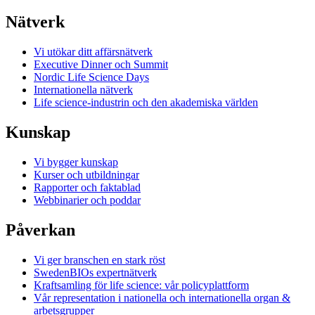
Nätverk
Vi utökar ditt affärsnätverk
Executive Dinner och Summit
Nordic Life Science Days
Internationella nätverk
Life science-industrin och den akademiska världen
Kunskap
Vi bygger kunskap
Kurser och utbildningar
Rapporter och faktablad
Webbinarier och poddar
Påverkan
Vi ger branschen en stark röst
SwedenBIOs expertnätverk
Kraftsamling för life science: vår policyplattform
Vår representation i nationella och internationella organ &
arbetsgrupper