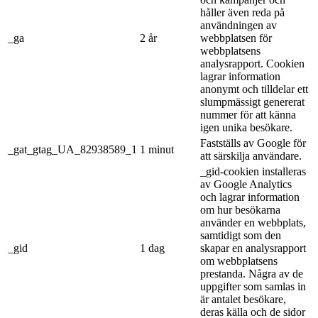
håller även reda på
användningen av
_ga
2 år
webbplatsen för
webbplatsens
analysrapport. Cookien
lagrar information
anonymt och tilldelar ett
slumpmässigt genererat
nummer för att känna
igen unika besökare.
Fastställs av Google för
_gat_gtag_UA_82938589_1
1 minut
att särskilja användare.
_gid-cookien installeras
av Google Analytics
och lagrar information
om hur besökarna
använder en webbplats,
samtidigt som den
_gid
1 dag
skapar en analysrapport
om webbplatsens
prestanda. Några av de
uppgifter som samlas in
är antalet besökare,
deras källa och de sidor