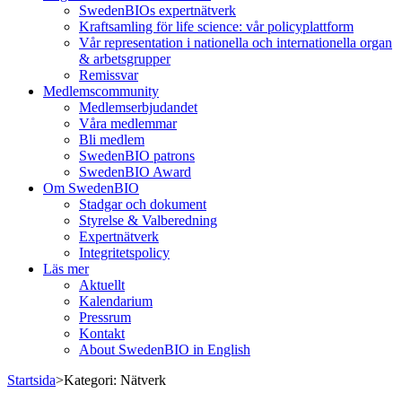
SwedenBIOs expertnätverk
Kraftsamling för life science: vår policyplattform
Vår representation i nationella och internationella organ
& arbetsgrupper
Remissvar
Medlemscommunity
Medlemserbjudandet
Våra medlemmar
Bli medlem
SwedenBIO patrons
SwedenBIO Award
Om SwedenBIO
Stadgar och dokument
Styrelse & Valberedning
Expertnätverk
Integritetspolicy
Läs mer
Aktuellt
Kalendarium
Pressrum
Kontakt
About SwedenBIO in English
Startsida
>
Kategori:
Nätverk