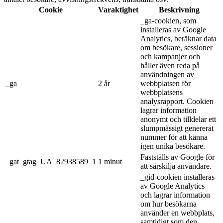
Cookie
Varaktighet
Beskrivning
_ga-cookien, som
installeras av Google
Analytics, beräknar data
om besökare, sessioner
och kampanjer och
håller även reda på
användningen av
_ga
2 år
webbplatsen för
webbplatsens
analysrapport. Cookien
lagrar information
anonymt och tilldelar ett
slumpmässigt genererat
nummer för att känna
igen unika besökare.
Fastställs av Google för
_gat_gtag_UA_82938589_1
1 minut
att särskilja användare.
_gid-cookien installeras
av Google Analytics
och lagrar information
om hur besökarna
använder en webbplats,
samtidigt som den