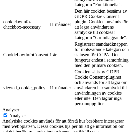
kategorin "Funktionella".
Den här cookien bestäms av
GDPR Cookie Consent-
cookielawinfo-
plugin. Cookien används för
11 månader
checkbox-necessary
att lagra användarens
samtycke till cookies i
kategorin "Grundläggande".
Registrerar standardknappen
för motsvarande kategori och
CookieLawInfoConsent
1 år
statusen för CCPA. Den
fungerar endast i samordning
med den primära cookien.
Cookien sätts av GDPR
Cookie Consent-pluginet
och används för att lagra om
viewed_cookie_policy
11 månader
användaren har samtyckt till
användningen av cookies
eller inte. Den lagrar inga
personuppgifter.
Analyser
Analyser
Analytiska cookies används för att förstå hur besökare interagerar
med webbplatsen. Dessa cookies hjälper till att ge information om
antalet besökare, avvisningsfrekvens, trafikkälla osv.