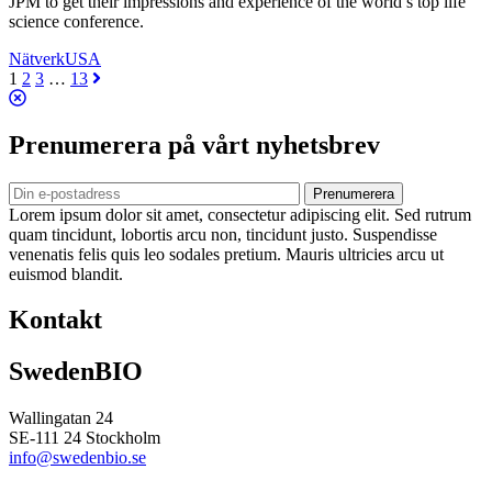
JPM to get their impressions and experience of the world’s top life
science conference.
Nätverk
USA
1
2
3
…
13
Prenumerera på vårt nyhetsbrev
Prenumerera
Lorem ipsum dolor sit amet, consectetur adipiscing elit. Sed rutrum
quam tincidunt, lobortis arcu non, tincidunt justo. Suspendisse
venenatis felis quis leo sodales pretium. Mauris ultricies arcu ut
euismod blandit.
Kontakt
SwedenBIO
Wallingatan 24
SE-111 24 Stockholm
info@swedenbio.se