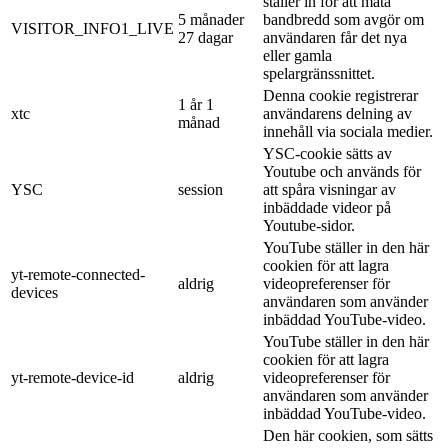
ställer in för att mäta
5 månader
bandbredd som avgör om
VISITOR_INFO1_LIVE
27 dagar
användaren får det nya
eller gamla
spelargränssnittet.
Denna cookie registrerar
1 år 1
xtc
användarens delning av
månad
innehåll via sociala medier.
YSC-cookie sätts av
Youtube och används för
YSC
session
att spåra visningar av
inbäddade videor på
Youtube-sidor.
YouTube ställer in den här
cookien för att lagra
yt-remote-connected-
aldrig
videopreferenser för
devices
användaren som använder
inbäddad YouTube-video.
YouTube ställer in den här
cookien för att lagra
yt-remote-device-id
aldrig
videopreferenser för
användaren som använder
inbäddad YouTube-video.
Den här cookien, som sätts