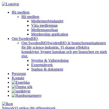
Bli medlem
Bli medlem
Medlemserbjudandet
Våra medlemmar
Medlemsansökan
Membership application
Om SwedenBIO
Om SwedenBIO
SwedenBIO är branschorganisationen
för life science-industrin. Vi skapar effektiva
kontaktytor, bygger kunskap och ger branschen en stark
röst.
Styrelse & Valberedning
Expertnätverk
Stadgar & dokument
Pressrum
Kontakt
Nätverk
Vi utökar ditt affärsnätverk