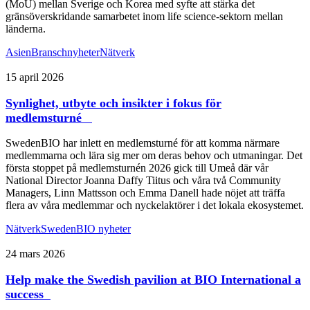
(MoU) mellan Sverige och Korea med syfte att stärka det
gränsöverskridande samarbetet inom life science-sektorn mellan
länderna.
Asien
Branschnyheter
Nätverk
15 april 2026
Synlighet, utbyte och insikter i fokus för
medlemsturné
SwedenBIO har inlett en medlemsturné för att komma närmare
medlemmarna och lära sig mer om deras behov och utmaningar. Det
första stoppet på medlemsturnén 2026 gick till Umeå där vår
National Director Joanna Daffy Tiitus och våra två Community
Managers, Linn Mattsson och Emma Danell hade nöjet att träffa
flera av våra medlemmar och nyckelaktörer i det lokala ekosystemet.
Nätverk
SwedenBIO nyheter
24 mars 2026
Help make the Swedish pavilion at BIO International a
success