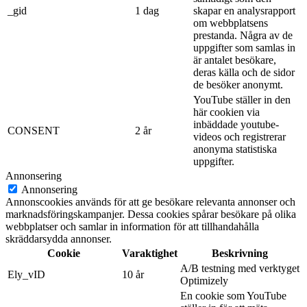
_gid
1 dag
skapar en analysrapport
om webbplatsens
prestanda. Några av de
uppgifter som samlas in
är antalet besökare,
deras källa och de sidor
de besöker anonymt.
YouTube ställer in den
här cookien via
inbäddade youtube-
CONSENT
2 år
videos och registrerar
anonyma statistiska
uppgifter.
Annonsering
Annonsering
Annonscookies används för att ge besökare relevanta annonser och
marknadsföringskampanjer. Dessa cookies spårar besökare på olika
webbplatser och samlar in information för att tillhandahålla
skräddarsydda annonser.
Cookie
Varaktighet
Beskrivning
A/B testning med verktyget
Ely_vID
10 år
Optimizely
En cookie som YouTube