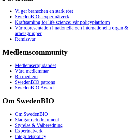
Vi ger branschen en stark röst
SwedenBIOs expertnätverk
Kraftsamling för life science: vår policyplattform
Vår representation i nationella och internationella organ &
arbetsgrupper
Remissvar
Medlemscommunity
Medlemserbjudandet
Våra medlemmar
Bli medlem
SwedenBIO patrons
SwedenBIO Award
Om SwedenBIO
Om SwedenBIO
Stadgar och dokument
Styrelse & Valberedning
Expertnätverk
Integritetspolicy