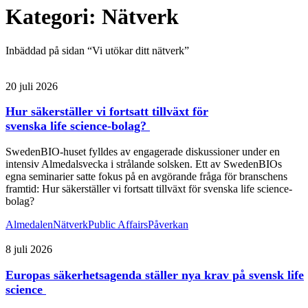
Kategori:
Nätverk
Inbäddad på sidan “Vi utökar ditt nätverk”
20 juli 2026
Hur säkerställer vi fortsatt tillväxt för
svenska life science-bolag?
SwedenBIO-huset fylldes av engagerade diskussioner under en
intensiv Almedalsvecka i strålande solsken. Ett av SwedenBIOs
egna seminarier satte fokus på en avgörande fråga för branschens
framtid: Hur säkerställer vi fortsatt tillväxt för svenska life science-
bolag?
Almedalen
Nätverk
Public Affairs
Påverkan
8 juli 2026
Europas säkerhetsagenda ställer nya krav på svensk life
science