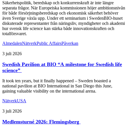
Säkerhetspolitik, beredskap och konkurrenskraft är inte längre
separata frågor. När Europeiska kommissionen höjer ambitionsnivån
för både försörjningsberedskap och ekonomisk säkerhet behöver
även Sverige växla upp. Under ett seminarium i SwedenBIO-huset
diskuterade representanter från näringsliv, myndigheter och akademi
hur svensk life science kan stärka både innovationskraften och
totalförsvaret.
Almedalen
Nätverk
Public Affairs
Påverkan
3 juli 2026
Swedish Pavilion at BIO “A milestone for Swedish life
science”
It took ten years, but it finally happened – Sweden boasted a
national pavilion at BIO International in San Diego this June,
gaining valuable visibility on the international arena.
Nätverk
USA
3 juli 2026
Medlemsturné 2026: Flemingsberg