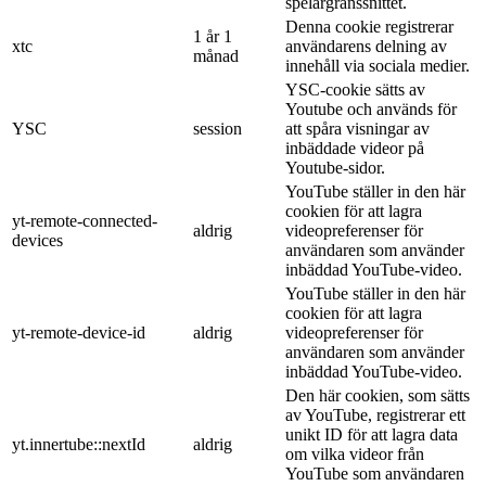
spelargränssnittet.
Denna cookie registrerar
1 år 1
xtc
användarens delning av
månad
innehåll via sociala medier.
YSC-cookie sätts av
Youtube och används för
YSC
session
att spåra visningar av
inbäddade videor på
Youtube-sidor.
YouTube ställer in den här
cookien för att lagra
yt-remote-connected-
aldrig
videopreferenser för
devices
användaren som använder
inbäddad YouTube-video.
YouTube ställer in den här
cookien för att lagra
yt-remote-device-id
aldrig
videopreferenser för
användaren som använder
inbäddad YouTube-video.
Den här cookien, som sätts
av YouTube, registrerar ett
unikt ID för att lagra data
yt.innertube::nextId
aldrig
om vilka videor från
YouTube som användaren