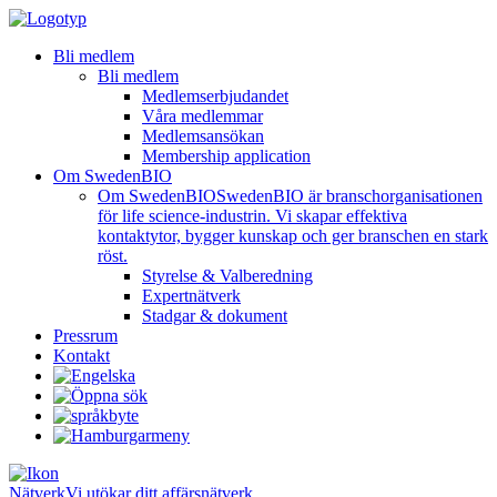
Bli medlem
Bli medlem
Medlemserbjudandet
Våra medlemmar
Medlemsansökan
Membership application
Om SwedenBIO
Om SwedenBIO
SwedenBIO är branschorganisationen
för life science-industrin. Vi skapar effektiva
kontaktytor, bygger kunskap och ger branschen en stark
röst.
Styrelse & Valberedning
Expertnätverk
Stadgar & dokument
Pressrum
Kontakt
Nätverk
Vi utökar ditt affärsnätverk