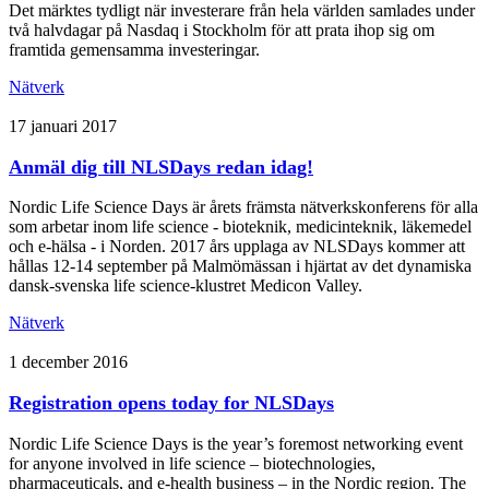
Det märktes tydligt när investerare från hela världen samlades under
två halvdagar på Nasdaq i Stockholm för att prata ihop sig om
framtida gemensamma investeringar.
Nätverk
17 januari 2017
Anmäl dig till NLSDays redan idag!
Nordic Life Science Days är årets främsta nätverkskonferens för alla
som arbetar inom life science - bioteknik, medicinteknik, läkemedel
och e-hälsa - i Norden. 2017 års upplaga av NLSDays kommer att
hållas 12-14 september på Malmömässan i hjärtat av det dynamiska
dansk-svenska life science-klustret Medicon Valley.
Nätverk
1 december 2016
Registration opens today for NLSDays
Nordic Life Science Days is the year’s foremost networking event
for anyone involved in life science – biotechnologies,
pharmaceuticals, and e-health business – in the Nordic region. The