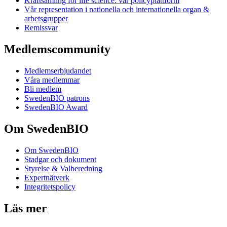
Kraftsamling för life science: vår policyplattform
Vår representation i nationella och internationella organ &
arbetsgrupper
Remissvar
Medlemscommunity
Medlemserbjudandet
Våra medlemmar
Bli medlem
SwedenBIO patrons
SwedenBIO Award
Om SwedenBIO
Om SwedenBIO
Stadgar och dokument
Styrelse & Valberedning
Expertnätverk
Integritetspolicy
Läs mer