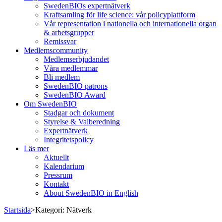
SwedenBIOs expertnätverk
Kraftsamling för life science: vår policyplattform
Vår representation i nationella och internationella organ
& arbetsgrupper
Remissvar
Medlemscommunity
Medlemserbjudandet
Våra medlemmar
Bli medlem
SwedenBIO patrons
SwedenBIO Award
Om SwedenBIO
Stadgar och dokument
Styrelse & Valberedning
Expertnätverk
Integritetspolicy
Läs mer
Aktuellt
Kalendarium
Pressrum
Kontakt
About SwedenBIO in English
Startsida
>
Kategori:
Nätverk