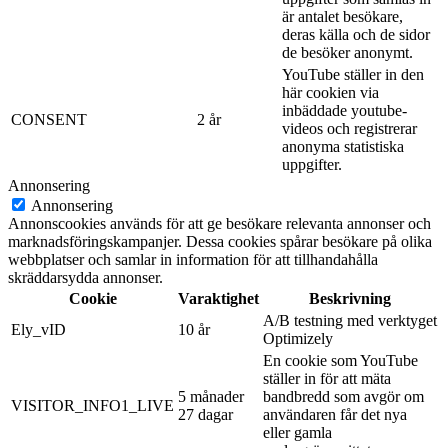
är antalet besökare,
deras källa och de sidor
de besöker anonymt.
YouTube ställer in den
här cookien via
inbäddade youtube-
CONSENT
2 år
videos och registrerar
anonyma statistiska
uppgifter.
Annonsering
Annonsering
Annonscookies används för att ge besökare relevanta annonser och
marknadsföringskampanjer. Dessa cookies spårar besökare på olika
webbplatser och samlar in information för att tillhandahålla
skräddarsydda annonser.
Cookie
Varaktighet
Beskrivning
A/B testning med verktyget
Ely_vID
10 år
Optimizely
En cookie som YouTube
ställer in för att mäta
5 månader
bandbredd som avgör om
VISITOR_INFO1_LIVE
27 dagar
användaren får det nya
eller gamla