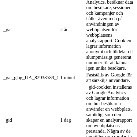
Analytics, beräknar data
om besökare, sessioner
och kampanjer och
håller även reda på
användningen av
_ga
2 år
webbplatsen för
webbplatsens
analysrapport. Cookien
lagrar information
anonymt och tilldelar ett
slumpmässigt genererat
nummer för att känna
igen unika besökare.
Fastställs av Google för
_gat_gtag_UA_82938589_1
1 minut
att särskilja användare.
_gid-cookien installeras
av Google Analytics
och lagrar information
om hur besökarna
använder en webbplats,
samtidigt som den
_gid
1 dag
skapar en analysrapport
om webbplatsens
prestanda. Några av de
uppgifter som samlas in